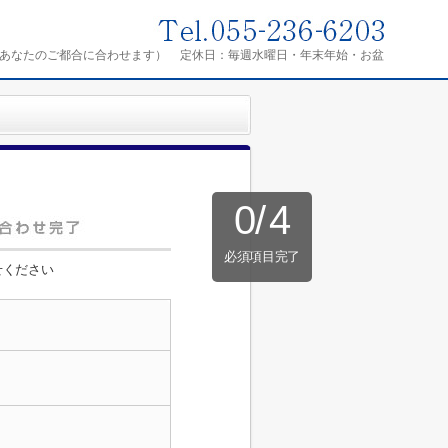
0（あなたのご都合に合わせます）
定休日：
毎週水曜日・年末年始・お盆
0
/
4
必須項目完了
せください