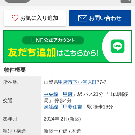
お気に入り追加
お問い合わせ
物件概要
所在地
山梨県
甲府市
下小河原町
77-7
中央線
「
甲府
」駅 バス21分 「山城郵便
交通
局」 停歩4分
身延線
「
甲斐住吉
」駅 徒歩16分
築年月
2024年 2月(新築)
種別 / 構造
新築一戸建 / 木造