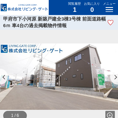
閲覧履歴
お気に入り
メニュー
1
0
甲府市下小河原 新築戸建全3棟3号棟 前面道路幅
6ｍ 車4台の過去掲載物件情報
1 / 6