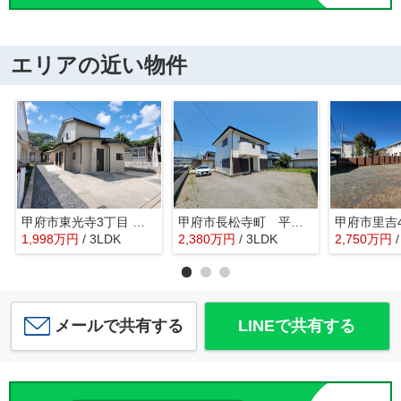
エリアの近い物件
甲府市東光寺3丁目 内外装一新 中古戸建 駅歩13分 車4台
甲府市長松寺町 平成7年築 内外装フルリフォーム済中古戸建
1,998
万
円
/ 3LDK
2,380
万
円
/ 3LDK
2,750
万
円
メールで共有する
LINEで共有する