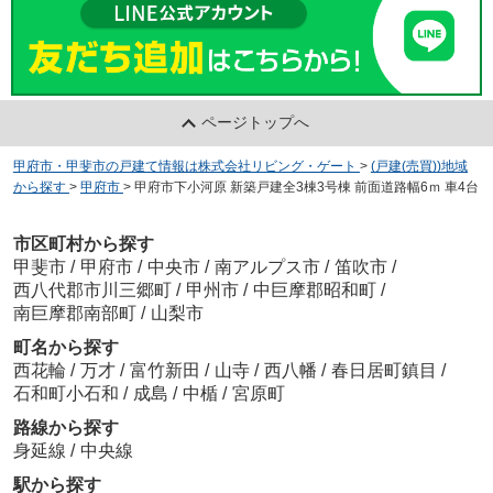
ページトップへ
甲府市・甲斐市の戸建て情報は株式会社リビング・ゲート
>
(戸建(売買))地域
から探す
>
甲府市
>
甲府市下小河原 新築戸建全3棟3号棟 前面道路幅6ｍ 車4台
市区町村から探す
甲斐市
/
甲府市
/
中央市
/
南アルプス市
/
笛吹市
/
西八代郡市川三郷町
/
甲州市
/
中巨摩郡昭和町
/
南巨摩郡南部町
/
山梨市
町名から探す
西花輪
/
万才
/
富竹新田
/
山寺
/
西八幡
/
春日居町鎮目
/
石和町小石和
/
成島
/
中楯
/
宮原町
路線から探す
身延線
/
中央線
駅から探す