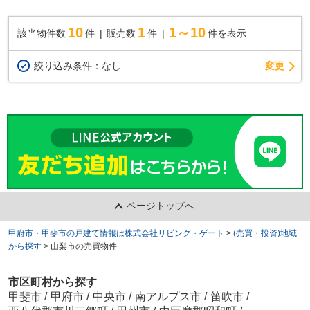
10
1
1～10
該当物件数
件
販売数
件
件を表示
変更
絞り込み条件：
なし
ページトップへ
甲府市・甲斐市の戸建て情報は株式会社リビング・ゲート
>
(売買・投資)地域
から探す
>
山梨市の売買物件
市区町村から探す
甲斐市
/
甲府市
/
中央市
/
南アルプス市
/
笛吹市
/