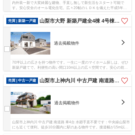
内外装一新で大変綺麗な建物、手直し無しで新生活をスタート可能で
す。安心安全のオール電化住宅。広々20帖のＬＤＫを備えた平成5年築
の大型４ＬＤＫ 現在空き家の為、随時ご見学可能...
山梨市大野 新築戸建全4棟 4号棟 南5.2ｍ道路 並列4台
売買 | 新築一戸建
過去掲載物件
70坪以上の広さを持つ物件です。一生に一度のマイホーム探しは、ぜひ
新築戸建てで。利便性の高い間口10m以上の広々空間です。安心の前面
道路6m以上の条件を備えております。山梨市より...
山梨市上神内川 中古戸建 南道路 車4台 水廻手直不要です
売買 | 中古一戸建
過去掲載物件
山梨市上神内川 中古戸建 南道路 車4台 水廻手直不要です：中央線山梨市
にも近くて便利。徒歩10分圏内に駅のある物件です。接道幅が15m以上
ある物件です。こちらは中古の戸建てです。...