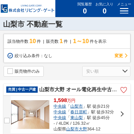
閲覧履歴
お気に入り
メニュー
0
0
山梨市 不動産一覧
10
1
1～10
該当物件数
件
販売数
件
件を表示
変更
絞り込み条件：
なし
販売物件のみ
山梨市大野 オール電化再生中古住宅 内外装大変綺麗です。
売買 | 中古一戸建
1,598
万
円
中央線
「
山梨市
」駅 徒歩21分
中央線
「
春日居町
」駅 徒歩32分
中央線
「
東山梨
」駅 徒歩45分
- / 4LDK / 126.32㎡
山梨県
山梨市
大野
364-12