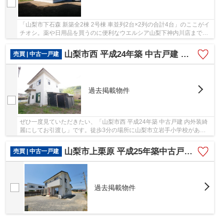
「山梨市下石森 新築全2棟 2号棟 車並列2台×2列の合計4台」のここがイ
チオシ。薬や日用品を買うのに便利なウエルシア山梨下神内川店まで
312mです。内外装共に綺麗な新築戸建ての物件は...
山梨市西 平成24年築 中古戸建 内外装綺麗にしてお引渡し
売買 | 中古一戸建
過去掲載物件
ぜひ一度見ていただきたい、「山梨市西 平成24年築 中古戸建 内外装綺
麗にしてお引渡し」です。徒歩3分の場所に山梨市立岩手小学校があり
ます。東南側道路に面する物件は環境が理想的...
山梨市上栗原 平成25年築中古戸建 リフォ済 敷地128坪
売買 | 中古一戸建
過去掲載物件