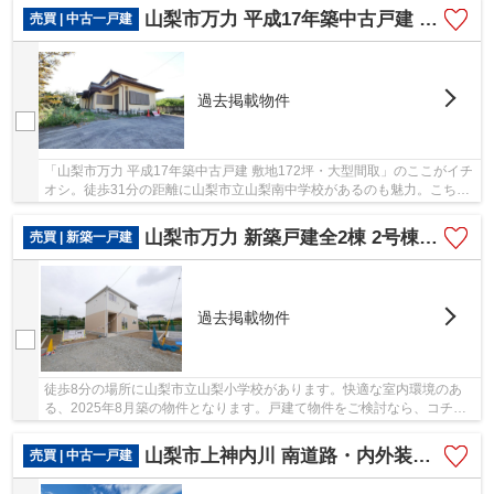
山梨市万力 平成17年築中古戸建 敷地172坪・大型間取
売買 | 中古一戸建
過去掲載物件
「山梨市万力 平成17年築中古戸建 敷地172坪・大型間取」のここがイチ
オシ。徒歩31分の距離に山梨市立山梨南中学校があるのも魅力。こちら
は中古一戸建ての物件です。どこか懐かしいよ...
山梨市万力 新築戸建全2棟 2号棟 陽当良好LDK18帖
売買 | 新築一戸建
過去掲載物件
徒歩8分の場所に山梨市立山梨小学校があります。快適な室内環境のあ
る、2025年8月築の物件となります。戸建て物件をご検討なら、コチラ
の新築の物件をご覧ください。ベタ基礎なので床...
山梨市上神内川 南道路・内外装一新の中古住宅 車並列3台以上
売買 | 中古一戸建