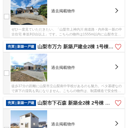
過去掲載物件
ぜひ一度見ていただきたい、「山梨市上神内川 南道路・内外装一新の中
古住宅 車並列3台以上」です。こちらの物件は1555m以内に山梨市立山
梨南中学校があります。快適な室内環境を持つ...
山梨市万力 新築戸建全2棟 1号棟 敷地70坪 車3台並列
売買 | 新築一戸建
過去掲載物件
徒歩37分の距離に山梨市立山梨南中学校があるのも魅力。ベタ基礎なの
で床下の湿気も気になりません。こちらの物件は、制震構造で安全性に
とても優れています。新築戸建ての物件は、室...
山梨市下石森 新築全2棟 2号棟 車並列2台×2列の合計4台
売買 | 新築一戸建
過去掲載物件