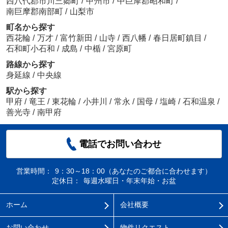
西八代郡市川三郷町
/
甲州市
/
中巨摩郡昭和町
/
南巨摩郡南部町
/
山梨市
町名から探す
西花輪
/
万才
/
富竹新田
/
山寺
/
西八幡
/
春日居町鎮目
/
石和町小石和
/
成島
/
中楯
/
宮原町
路線から探す
身延線
/
中央線
駅から探す
甲府
/
竜王
/
東花輪
/
小井川
/
常永
/
国母
/
塩崎
/
石和温泉
/
善光寺
/
南甲府
電話でお問い合わせ
営業時間：
9：30～18：00（あなたのご都合に合わせます）
定休日：
毎週水曜日・年末年始・お盆
ホーム
会社概要
お問い合わせ
物件リクエスト