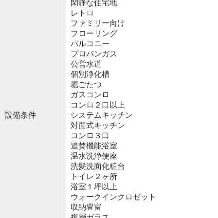
閑静な住宅地
レトロ
ファミリー向け
フローリング
バルコニー
プロパンガス
公営水道
個別浄化槽
堀ごたつ
ガスコンロ
コンロ２口以上
設備条件
システムキッチン
対面式キッチン
コンロ３口
追焚機能浴室
温水洗浄便座
洗髪洗面化粧台
トイレ２ヶ所
浴室１坪以上
ウォークインクロゼット
収納豊富
複層ガラス