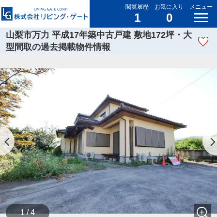
閲覧履歴
お気に入り
メニュー
1
0
山梨市万力 平成17年築中古戸建 敷地172坪・大
型間取の過去掲載物件情報
1 / 4