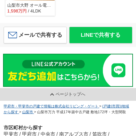
山梨市大野 オール電化再生中古住宅 内外装大変綺麗です。
1,598
万
円
/ 4LDK
メールで共有する
LINEで共有する
ページトップへ
甲府市・甲斐市の戸建て情報は株式会社リビング・ゲート
>
(戸建(売買))地域
から探す
>
山梨市
>
山梨市万力 平成17年築中古戸建 敷地172坪・大型間取
市区町村から探す
甲斐市
/
甲府市
/
中央市
/
南アルプス市
/
笛吹市
/