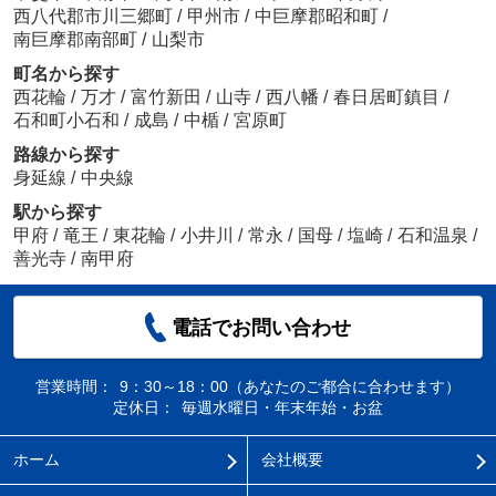
西八代郡市川三郷町
/
甲州市
/
中巨摩郡昭和町
/
南巨摩郡南部町
/
山梨市
町名から探す
西花輪
/
万才
/
富竹新田
/
山寺
/
西八幡
/
春日居町鎮目
/
石和町小石和
/
成島
/
中楯
/
宮原町
路線から探す
身延線
/
中央線
駅から探す
甲府
/
竜王
/
東花輪
/
小井川
/
常永
/
国母
/
塩崎
/
石和温泉
/
善光寺
/
南甲府
電話でお問い合わせ
営業時間：
9：30～18：00（あなたのご都合に合わせます）
定休日：
毎週水曜日・年末年始・お盆
ホーム
会社概要