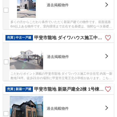
過去掲載物件
多くの方からこだわり条件でいただく新築戸建ての物件です。前面道路
6m以上ある物件です。室内環境まで左右する基礎は、強靭なベタ基礎と
なっております。室内も広々とした、2024年8月...
甲斐市龍地 ダイワハウス施工中古住宅 内装一新 敷地74坪
売買 | 中古一戸建
過去掲載物件
こだわりポイント満載の甲斐市龍地 ダイワハウス施工中古住宅 内装一新
敷地74坪。徒歩21分の場所に甲斐市立竜王北小学校があります。こちら
の物件は中古戸建物件です。好条件の揃った...
甲斐市龍地 新築戸建全2棟 1号棟 オール電化・長期優良住宅
売買 | 新築一戸建
過去掲載物件