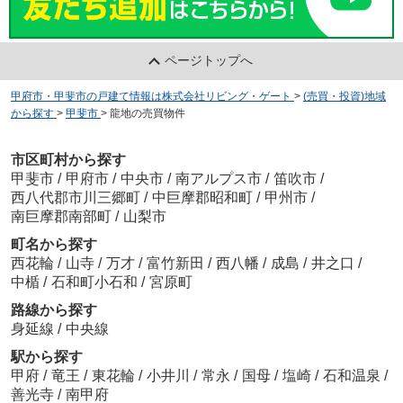
ページトップへ
甲府市・甲斐市の戸建て情報は株式会社リビング・ゲート
>
(売買・投資)地域
から探す
>
甲斐市
>
龍地の売買物件
市区町村から探す
甲斐市
/
甲府市
/
中央市
/
南アルプス市
/
笛吹市
/
西八代郡市川三郷町
/
中巨摩郡昭和町
/
甲州市
/
南巨摩郡南部町
/
山梨市
町名から探す
西花輪
/
山寺
/
万才
/
富竹新田
/
西八幡
/
成島
/
井之口
/
中楯
/
石和町小石和
/
宮原町
路線から探す
身延線
/
中央線
駅から探す
甲府
/
竜王
/
東花輪
/
小井川
/
常永
/
国母
/
塩崎
/
石和温泉
/
善光寺
/
南甲府