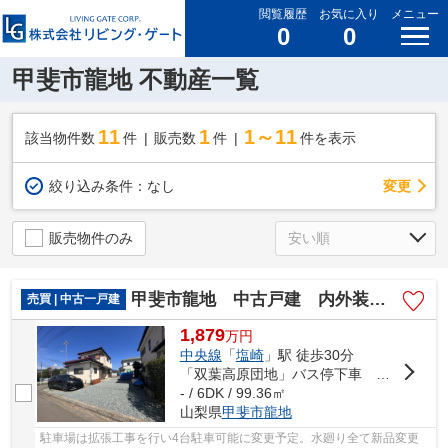
閲覧履歴
お気に入り
メニュー
0
0
甲斐市龍地 不動産一覧
11
1
1～11
該当物件数
件
販売数
件
件を表示
変更
絞り込み条件：
なし
販売物件のみ
甲斐市龍地 中古戸建 内外装フルリフォーム
売買 | 中古一戸建
1,879
万
円
中央線
「
塩崎
」駅 徒歩30分
「双葉高原団地」バス停下車 徒歩7分
- / 6DK / 99.36㎡
山梨県
甲斐市
龍地
駐車場は拡張工事を行い4台駐車可能に変更予定。水廻り全て新品変更