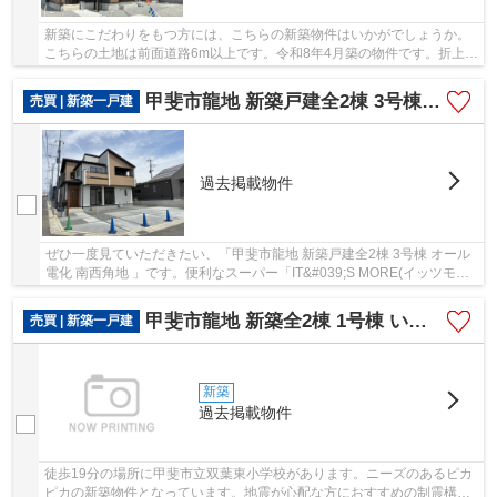
新築にこだわりをもつ方には、こちらの新築物件はいかがでしょうか。
こちらの土地は前面道路6m以上です。令和8年4月築の物件です。折上天
井を利用して、色々なインテリアを楽しむ事が...
甲斐市龍地 新築戸建全2棟 3号棟 オール電化 南西角地
売買 | 新築一戸建
過去掲載物件
ぜひ一度見ていただきたい、「甲斐市龍地 新築戸建全2棟 3号棟 オール
電化 南西角地 」です。便利なスーパー「IT&#039;S MORE(イッツモア)
双葉店」まで419mです。こだわりの設備...
甲斐市龍地 新築全2棟 1号棟 いちやまマート迄徒歩2分
売買 | 新築一戸建
新築
過去掲載物件
徒歩19分の場所に甲斐市立双葉東小学校があります。ニーズのあるピカ
ピカの新築物件となっています。地震が心配な方におすすめの制震構造