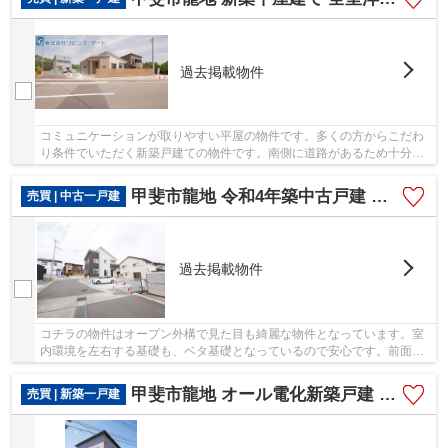
過去掲載物件
コミュニケーションが取りやすい平屋の物件です。多くの方からこだわ
り条件でいただく新築戸建ての物件です。南側に道路があるため十分な
日当たりが確保できます。快適な空間が広がっ...
甲斐市龍地 令和4年築中古戸建 北西角地 車4台 ロフト有
売買 | 中古一戸建
過去掲載物件
コチラの物件はオープン外構で見た目も綺麗な物件となっています。室
内環境を左右する基礎も、ベタ基礎となっているので安心です。前面道
路6m以上は確保しているので車の出し入れもラ...
甲斐市龍地 オール電化新築戸建 4SLDK 車4台駐車可
売買 | 新築一戸建