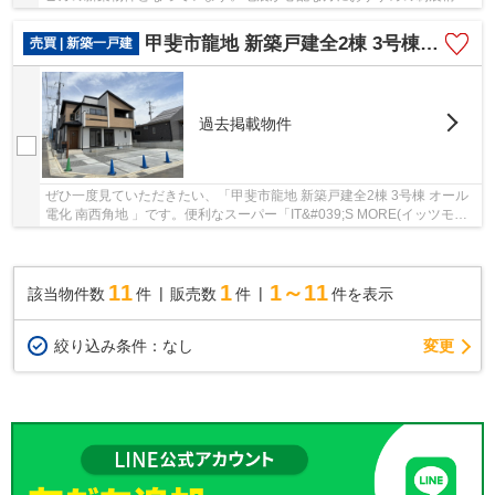
が強化された物件です。こちらの土地は前面道...
甲斐市龍地 新築戸建全2棟 3号棟 オール電化 南西角地
売買 | 新築一戸建
過去掲載物件
ぜひ一度見ていただきたい、「甲斐市龍地 新築戸建全2棟 3号棟 オール
電化 南西角地 」です。便利なスーパー「IT&#039;S MORE(イッツモア)
双葉店」まで419mです。こだわりの設備...
11
1
1～11
該当物件数
件
販売数
件
件を表示
変更
絞り込み条件：
なし