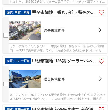
しました。 2025/12 内装リフォーム完了予定・キッチン・浴室・トイ
レ・壁・床・洗面所・給湯器・建具・全面 2025...
甲斐市龍地 響きが丘・藍色の街分譲地内 平成13年築中古戸建
売買 | 中古一戸建
過去掲載物件
ぜひ一度見ていただきたい、「甲斐市龍地 響きが丘・藍色の街分譲地
内 平成13年築中古戸建」です。日用品を揃えるのに便利なホームセン
ター「くろがねや 双葉店」まで、441mです。ベ...
甲斐市龍地 H26築 ソーラーパネル10K 年間売電52万円
売買 | 中古一戸建
過去掲載物件
多くの方からご好評頂いている甲斐市龍地 H26年築中古住宅 太陽光パネ
ル10KW 93坪のご紹介です。この建物は間口が10m以上です。周辺環境
も充実している中古の戸建て物件です。2014年7...
甲斐市龍地 新築平屋建て 全室洋室南向き オール電化 南道路
売買 | 新築一戸建