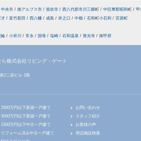
中央市
/
南アルプス市
/
笛吹市
/
西八代郡市川三郷町
/
中巨摩郡昭和町
/
甲
万才
/
富竹新田
/
西八幡
/
成島
/
井之口
/
中楯
/
石和町小石和
/
宮原町
花輪
/
小井川
/
常永
/
国母
/
塩崎
/
石和温泉
/
善光寺
/
南甲府
なら株式会社リビング・ゲート
 第2二栄ビル 1階
2000万円以下新築一戸建て
お問い合わせ
3000万円以下新築一戸建て
スタッフ紹介
1500万円以下中古一戸建て
お客様の声
リフォーム済み中古一戸建て
周辺施設検索