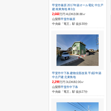
甲斐市篠原 2017年築オール電化 中古戸
建 南東角地 車3台
2,660
万円 4LDK/108.88㎡
山梨県
甲斐市
篠原
中央線「竜王」駅 徒歩30分
甲斐市中下条 建物全面改装 平成2年築
中古戸建 北東角地
2,299
万円 3LDK/92.00㎡
山梨県
甲斐市
中下条
中央線「竜王」駅 徒歩27分