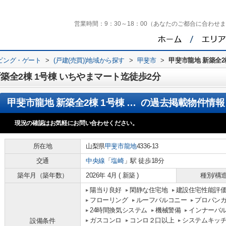
営業時間：
9：30～18：00（あなたのご都合に合わせ
ビング・ゲート
>
(戸建(売買))地域から探す
>
甲斐市
>
甲斐市龍地 新築全2
築全2棟 1号棟 いちやまマート迄徒歩2分
甲斐市龍地 新築全2棟 1号棟 いちやまマート迄徒歩2分
の過去掲載物件情報
現況の確認はお気軽にお問い合わせください。
所在地
山梨県
甲斐市
龍地
4336-13
交通
中央線
「
塩崎
」駅 徒歩18分
築年月（築年数）
2026年 4月 ( 新築 )
種別/構
陽当り良好
閑静な住宅地
建設住宅性能評
フローリング
ルーフバルコニー
プロパン
24時間換気システム
機械警備
インナーバ
ガスコンロ
コンロ２口以上
システムキッ
設備条件