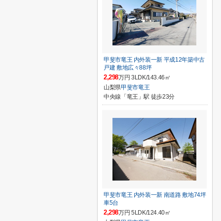
甲斐市竜王 内外装一新 平成12年築中古
戸建 敷地広々88坪
2,298
万円 3LDK/143.46㎡
山梨県
甲斐市
竜王
中央線「竜王」駅 徒歩23分
甲斐市竜王 内外装一新 南道路 敷地74坪
車5台
2,298
万円 5LDK/124.40㎡