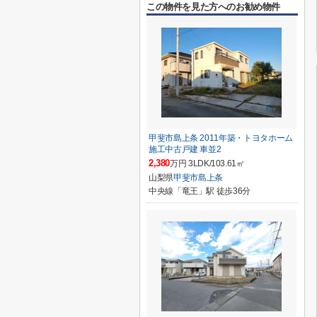
この物件を見た方へのお勧め物件
甲斐市島上条 2011年築・トヨタホーム
施工中古戸建 車並2
2,380
万円 3LDK/103.61㎡
山梨県
甲斐市
島上条
中央線「竜王」駅 徒歩36分