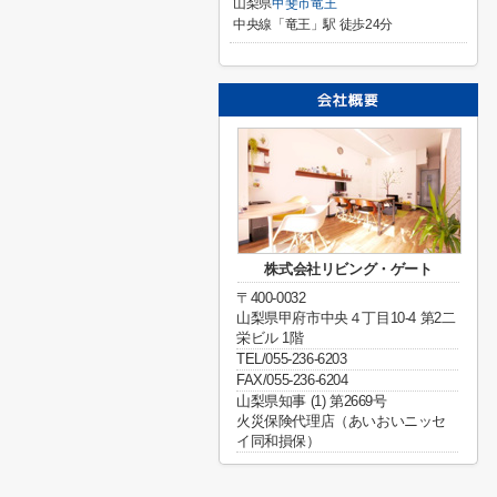
山梨県
甲斐市
竜王
中央線「竜王」駅 徒歩24分
株式会社リビング・ゲート
〒400-0032
山梨県甲府市中央４丁目10-4 第2二
栄ビル 1階
TEL/055-236-6203
FAX/055-236-6204
山梨県知事 (1) 第2669号
火災保険代理店（あいおいニッセ
イ同和損保）