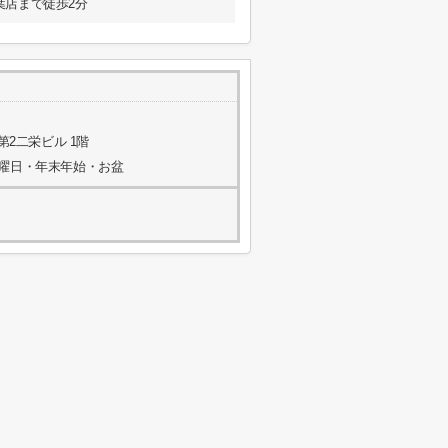
葉店まで徒歩2分
第2二栄ビル 1階
水曜日・年末年始・お盆