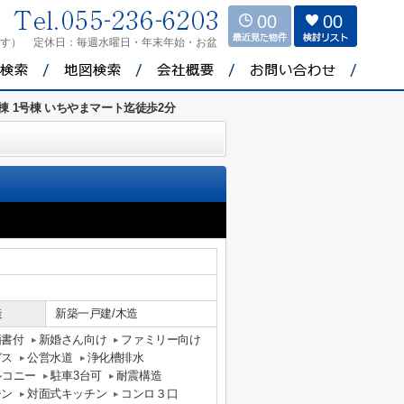
00
00
ます）
定休日：
毎週水曜日・年末年始・お盆
棟 1号棟 いちやまマート迄徒歩2分
造
新築一戸建/木造
価書付
新婚さん向け
ファミリー向け
ガス
公営水道
浄化槽排水
ルコニー
駐車3台可
耐震構造
チン
対面式キッチン
コンロ３口