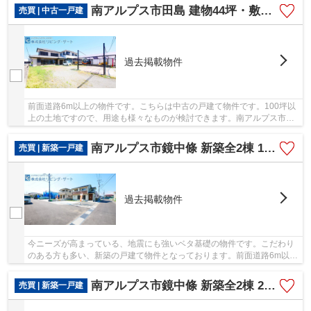
南アルプス市田島 建物44坪・敷地114坪 綺麗になりました
売買 | 中古一戸建
過去掲載物件
前面道路6m以上の物件です。こちらは中古の戸建て物件です。100坪以
上の土地ですので、用途も様々なものが検討できます。南アルプス市よ
り公開中の身延線東花輪周辺にある一戸建てをお...
南アルプス市鏡中條 新築全2棟 1号棟 南東角地 車並列3台
売買 | 新築一戸建
過去掲載物件
今ニーズが高まっている、地震にも強いベタ基礎の物件です。こだわり
のある方も多い、新築の戸建て物件となっております。前面道路6m以上
は確保しているので車の出し入れもラクラクで...
南アルプス市鏡中條 新築全2棟 2号棟 南道路 車並列3台
売買 | 新築一戸建