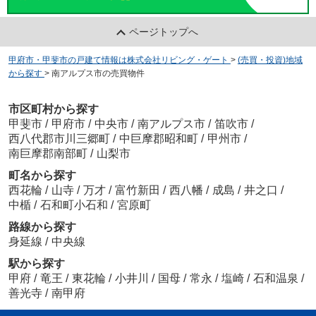
ページトップへ
甲府市・甲斐市の戸建て情報は株式会社リビング・ゲート
>
(売買・投資)地域
から探す
>
南アルプス市の売買物件
市区町村から探す
甲斐市
/
甲府市
/
中央市
/
南アルプス市
/
笛吹市
/
西八代郡市川三郷町
/
中巨摩郡昭和町
/
甲州市
/
南巨摩郡南部町
/
山梨市
町名から探す
西花輪
/
山寺
/
万才
/
富竹新田
/
西八幡
/
成島
/
井之口
/
中楯
/
石和町小石和
/
宮原町
路線から探す
身延線
/
中央線
駅から探す
甲府
/
竜王
/
東花輪
/
小井川
/
国母
/
常永
/
塩崎
/
石和温泉
/
善光寺
/
南甲府