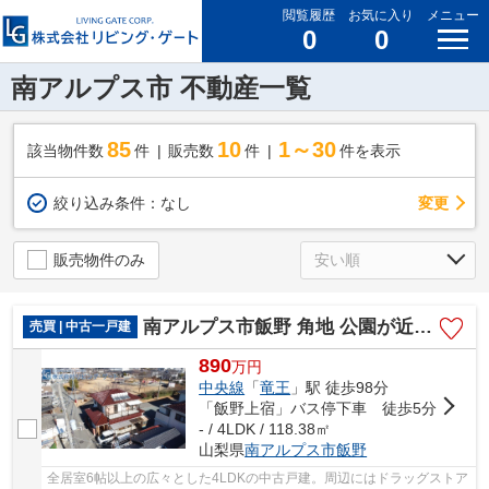
閲覧履歴
お気に入り
メニュー
0
0
南アルプス市 不動産一覧
85
10
1～30
該当物件数
件
販売数
件
件を表示
変更
絞り込み条件：
なし
販売物件のみ
南アルプス市飯野 角地 公園が近い中古戸建 4LDK
売買 | 中古一戸建
890
万
円
中央線
「
竜王
」駅 徒歩98分
「飯野上宿」バス停下車 徒歩5分
- / 4LDK / 118.38㎡
山梨県
南アルプス市
飯野
全居室6帖以上の広々とした4LDKの中古戸建。周辺にはドラッグストア