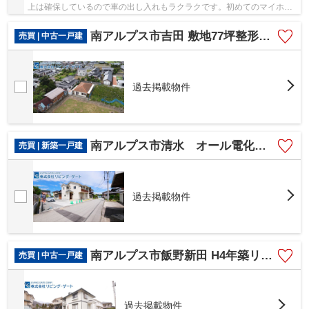
上は確保しているので車の出し入れもラクラクです。初めてのマイホー
ムに新築戸建てはいかがでしょうか。南アルプ...
南アルプス市吉田 敷地77坪整形地の平屋戸建 車6台駐車可能
売買 | 中古一戸建
過去掲載物件
南アルプス市清水 オール電化新築戸建 南4.7ｍ道路 車並列2台×2列の合計4台分 土地60坪
売買 | 新築一戸建
過去掲載物件
南アルプス市飯野新田 H4年築リセットハウス中古 敷地80坪
売買 | 中古一戸建
過去掲載物件