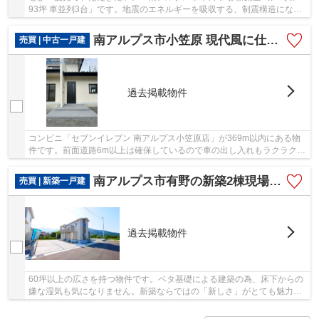
93坪 車並列3台」です。地震のエネルギーを吸収する、制震構造になっ
ています。令和6年6月築の物件です。新築にこ...
南アルプス市小笠原 現代風に仕上済中古 南東角地 6LDK
売買 | 中古一戸建
過去掲載物件
コンビニ「セブンイレブン 南アルプス小笠原店」が369m以内にある物
件です。前面道路6m以上は確保しているので車の出し入れもラクラクで
す。中古の戸建て物件のご紹介です。南アルプス...
南アルプス市有野の新築2棟現場 1号棟 オール電化・車4台
売買 | 新築一戸建
過去掲載物件
60坪以上の広さを持つ物件です。ベタ基礎による建築の為、床下からの
嫌な湿気も気になりません。新築ならではの「新しさ」がとても魅力で
す。地盤調査済みなので、防災面での安心感が...