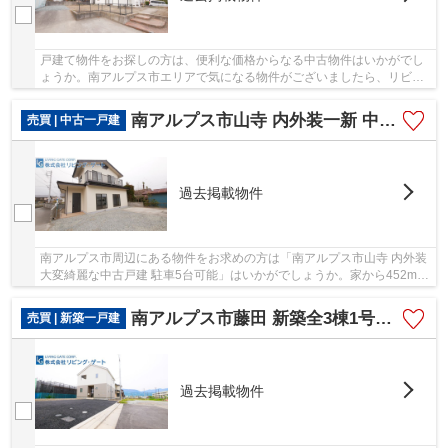
戸建て物件をお探しの方は、便利な価格からなる中古物件はいかがでし
ょうか。南アルプス市エリアで気になる物件がございましたら、リビン
グ・ゲートで内覧予約をしてください。ご希望...
南アルプス市山寺 内外装一新 中古戸建 駐車5台可能
売買 | 中古一戸建
過去掲載物件
南アルプス市周辺にある物件をお求めの方は「南アルプス市山寺 内外装
大変綺麗な中古戸建 駐車5台可能」はいかがでしょうか。家から452mの
ところに、薬や日用品を買うのに便利なウエル...
南アルプス市藤田 新築全3棟1号棟 若草小歩5分 耐震等級3
売買 | 新築一戸建
過去掲載物件