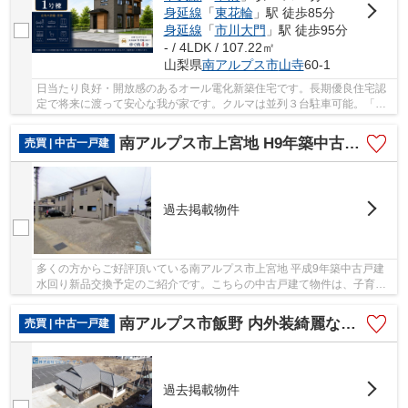
身延線
「
東花輪
」駅 徒歩85分
身延線
「
市川大門
」駅 徒歩95分
- / 4LDK / 107.22㎡
山梨県
南アルプス市
山寺
60-1
日当たり良好・開放感のあるオール電化新築住宅です。長期優良住宅認
定で将来に渡って安心な我が家です。クルマは並列３台駐車可能。「外
から見えない部分へのこだわり」金物、構造材...
南アルプス市上宮地 H9年築中古 敷地79坪 水回り新品交換
売買 | 中古一戸建
過去掲載物件
多くの方からご好評頂いている南アルプス市上宮地 平成9年築中古戸建
水回り新品交換予定のご紹介です。こちらの中古戸建て物件は、子育て
の環境としてもうってつけです。土地70坪以上...
南アルプス市飯野 内外装綺麗な平屋 敷地138坪 建物33坪
売買 | 中古一戸建
過去掲載物件