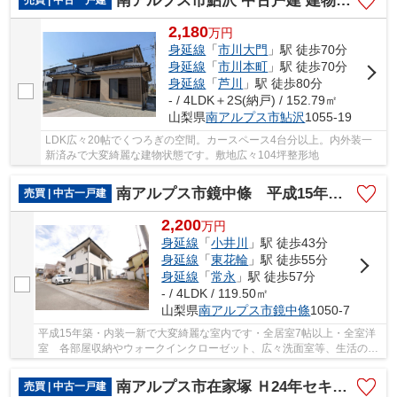
南アルプス市鮎沢 中古戸建 建物一新工事済 敷地広々104坪
2,180
万
円
身延線
「
市川大門
」駅 徒歩70分
身延線
「
市川本町
」駅 徒歩70分
身延線
「
芦川
」駅 徒歩80分
- / 4LDK＋2S(納戸) / 152.79㎡
山梨県
南アルプス市
鮎沢
1055-19
LDK広々20帖でくつろぎの空間。カースペース4台分以上。内外装一
新済みで大変綺麗な建物状態です。敷地広々104坪整形地
南アルプス市鏡中條 平成15年築中古戸建 内装一新 車3台
売買 | 中古一戸建
2,200
万
円
身延線
「
小井川
」駅 徒歩43分
身延線
「
東花輪
」駅 徒歩55分
身延線
「
常永
」駅 徒歩57分
- / 4LDK / 119.50㎡
山梨県
南アルプス市
鏡中條
1050-7
平成15年築・内装一新で大変綺麗な室内です・全居室7帖以上・全室洋
室 各部屋収納やウォークインクローゼット、広々洗面室等、生活のし
やすい間取り・環境です。
南アルプス市在家塚 Ｈ24年セキスイハイム施工 オール電化中古
売買 | 中古一戸建