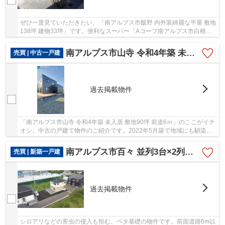
ぜひ一度見ていただきたい、「南アルプス市飯野 内外装綺麗な平屋 敷地
138坪 建物33坪」です。便利なスーパー「Aコープ南アルプス市白根
店」まで417mです。平屋の物件です。こちらの土...
南アルプス市山寺 令和4年築 未入居 敷地90坪 前道6ｍ
売買 | 中古一戸建
過去掲載物件
「南アルプス市山寺 令和4年築 未入居 敷地90坪 前道6ｍ」のここがイチ
オシ。中古の戸建て物件のご紹介です。2022年5月築で地域にも馴染ん
だ物件でもあり、住環境も良好。前面道路6m以...
南アルプス市百々 並列3台×2列の合計6台駐車可 新規分譲地
売買 | 新築一戸建
過去掲載物件
シロアリなどの害虫の侵入も拒む、ベタ基礎の物件です。前面道路6m以