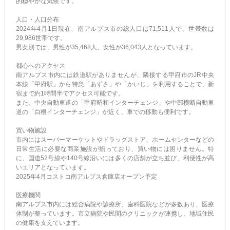
的穏やかな気候です。
人口・人口分布
2024年4月1日現在、南アルプス市の総人口は71,511人で、世帯数は
29,986世帯です。
男女別では、男性が35,468人、女性が36,043人となっています。
都心へのアクセス
南アルプス市内には鉄道駅がありませんが、隣接する甲府市のJR中央
本線「甲府駅」から特急「あずさ」や「かいじ」を利用することで、新
宿まで約1時間半でアクセス可能です。
また、中央自動車道の「甲府昭和インターチェンジ」や中部横断自動車
道の「白根インターチェンジ」が近く、車での移動も便利です。
買い物施設
市内にはスーパーマーケットやドラッグストア、ホームセンターなどの
日常生活に必要な商業施設が揃っており、買い物には困りません。特
に、国道52号線や140号線沿いには多くの店舗が立ち並び、利便性が高
いエリアとなっています。
2025年4月コストコ南アルプス倉庫店オープン予定
医療機関
南アルプス市内には総合病院や診療所、歯科医院などが多数あり、医療
体制が整っています。市立病院や民間のクリニックが連携し、地域住民
の健康を支えています。