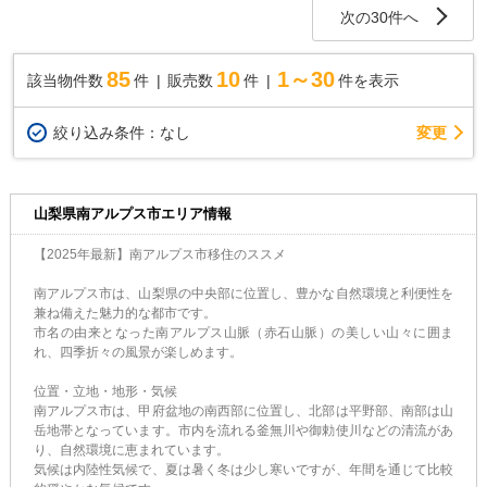
次の30件へ
85
10
1～30
該当物件数
件
販売数
件
件を表示
変更
絞り込み条件：
なし
山梨県南アルプス市エリア情報
【2025年最新】南アルプス市移住のススメ
南アルプス市は、山梨県の中央部に位置し、豊かな自然環境と利便性を
兼ね備えた魅力的な都市です。
市名の由来となった南アルプス山脈（赤石山脈）の美しい山々に囲ま
れ、四季折々の風景が楽しめます。
位置・立地・地形・気候
南アルプス市は、甲府盆地の南西部に位置し、北部は平野部、南部は山
岳地帯となっています。市内を流れる釜無川や御勅使川などの清流があ
り、自然環境に恵まれています。
気候は内陸性気候で、夏は暑く冬は少し寒いですが、年間を通じて比較