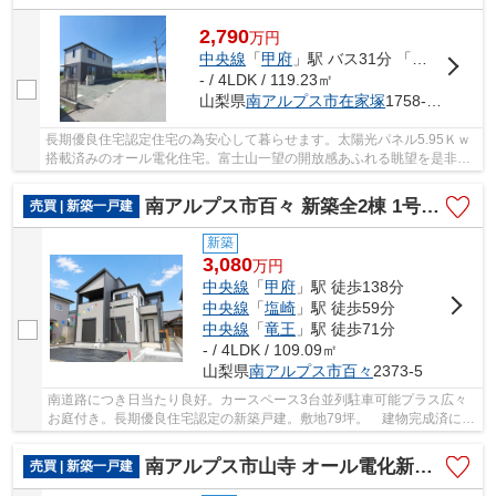
2,790
万
円
中央線
「
甲府
」駅 バス31分 「在家塚」 停歩7分
- / 4LDK / 119.23㎡
山梨県
南アルプス市
在家塚
1758-14
長期優良住宅認定住宅の為安心して暮らせます。太陽光パネル5.95Ｋｗ
搭載済みのオール電化住宅。富士山一望の開放感あふれる眺望を是非ご
見学にいらして下さい。車並列5台駐車可能
南アルプス市百々 新築全2棟 1号棟 南道路・車並列3台
売買 | 新築一戸建
新築
3,080
万
円
中央線
「
甲府
」駅 徒歩138分
中央線
「
塩崎
」駅 徒歩59分
中央線
「
竜王
」駅 徒歩71分
- / 4LDK / 109.09㎡
山梨県
南アルプス市
百々
2373-5
南道路につき日当たり良好。カースペース3台並列駐車可能プラス広々
お庭付き。長期優良住宅認定の新築戸建。敷地79坪。 建物完成済につ
き随時ご見学受付中。
南アルプス市山寺 オール電化新築全3棟 3号棟 長期優良住宅
売買 | 新築一戸建