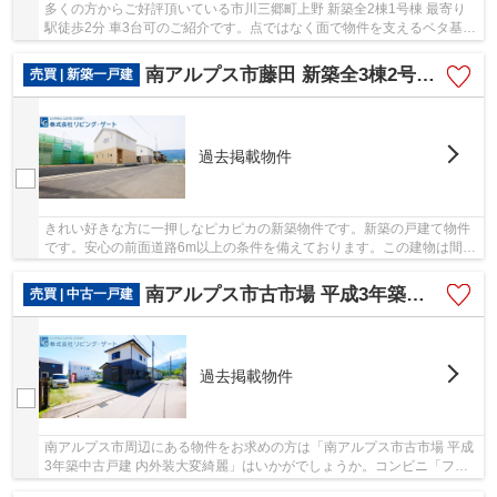
多くの方からご好評頂いている市川三郷町上野 新築全2棟1号棟 最寄り
駅徒歩2分 車3台可のご紹介です。点ではなく面で物件を支えるベタ基礎
の物件は耐震性に優れています。コチラの物件...
南アルプス市藤田 新築全3棟2号棟 車3台並列駐車 陽当良好
売買 | 新築一戸建
過去掲載物件
きれい好きな方に一押しなピカピカの新築物件です。新築の戸建て物件
です。安心の前面道路6m以上の条件を備えております。この建物は間口
が10m以上です。リビング・ゲートでは、南アル...
南アルプス市古市場 平成3年築中古戸建 内外装大変綺麗
売買 | 中古一戸建
過去掲載物件
南アルプス市周辺にある物件をお求めの方は「南アルプス市古市場 平成
3年築中古戸建 内外装大変綺麗」はいかがでしょうか。コンビニ「ファ
ミリーマート 南アルプス荊沢店」が471m以内...