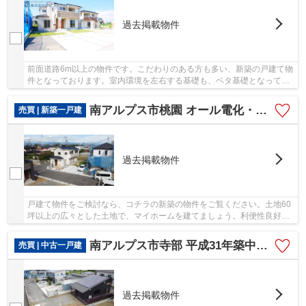
過去掲載物件
前面道路6m以上の物件です。こだわりのある方も多い、新築の戸建て物
件となっております。室内環境を左右する基礎も、ベタ基礎となってい
るので安心です。中央線甲府近くの戸建てに関...
南アルプス市桃園 オール電化・長期優良新築 角地 車並列3台
売買 | 新築一戸建
過去掲載物件
戸建て物件をご検討なら、コチラの新築の物件をご覧ください。土地60
坪以上の広々とした土地で、マイホームを建てましょう。利便性良好な
前面道路6m以上の物件をご検討くださいませ。...
南アルプス市寺部 平成31年築中古戸建 敷地96坪・3ＬＤＫ
売買 | 中古一戸建
過去掲載物件