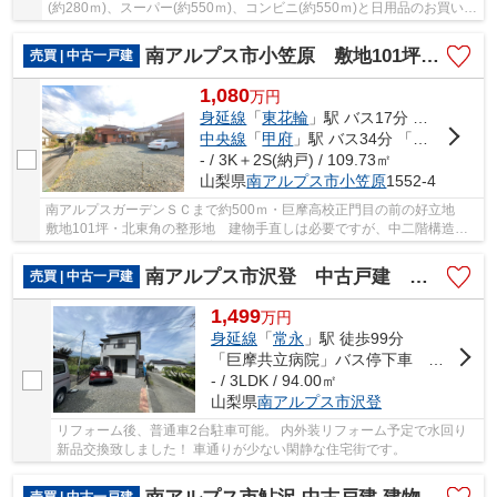
(約280ｍ)、スーパー(約550ｍ)、コンビニ(約550ｍ)と日用品のお買い物
に利便性が高い立地です。
南アルプス市小笠原 敷地101坪・北東角地 中古住宅
売買 | 中古一戸建
1,080
万
円
身延線
「
東花輪
」駅 バス17分 「戸田町」 停歩3分
中央線
「
甲府
」駅 バス34分 「戸田町（山梨県）」 停歩3分
- / 3K＋2S(納戸) / 109.73㎡
山梨県
南アルプス市
小笠原
1552-4
南アルプスガーデンＳＣまで約500ｍ・巨摩高校正門目の前の好立地
敷地101坪・北東角の整形地 建物手直しは必要ですが、中二階構造を
活かしたリフォームのご提案も可能です。
南アルプス市沢登 中古戸建 内外装フルリフォーム済み
売買 | 中古一戸建
1,499
万
円
身延線
「
常永
」駅 徒歩99分
「巨摩共立病院」バス停下車 徒歩7分
- / 3LDK / 94.00㎡
山梨県
南アルプス市
沢登
リフォーム後、普通車2台駐車可能。 内外装リフォーム予定で水回り
新品交換致しました！ 車通りが少ない閑静な住宅街です。
売買 | 中古一戸建