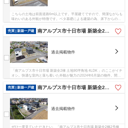
こちらの土地は前面道路6m以上です。平屋建てですので、簡潔ながらも
味わいのある外観が特徴です。ベタ基礎による建築の為、床下からの嫌
な湿気も気になりません。この物件は吹抜け構...
南アルプス市十日市場 新築全2棟 土地90坪角地 4LDK
売買 | 新築一戸建
過去掲載物件
「南アルプス市十日市場 新築全2棟 土地90坪角地 4LDK 」のここがイチ
オシ。快適な室内と落ち着いた外観が魅力の2024年6月築の物件。間口
10m以上の快適な広々とした空間をご提供いたし...
南アルプス市十日市場 新築全2棟2号棟 93坪 車並列3台
売買 | 新築一戸建
過去掲載物件
ぜひ一度見ていただきたい、「南アルプス市十日市場 新築全2棟2号棟