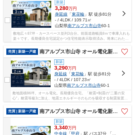
新築
3,280
万
円
身延線
「
東花輪
」駅 徒歩81分
- / 4LDK / 109.71㎡
山梨県
南アルプス市
山寺
60-1
敷地広々87坪・カースペース並列3台分。前面道路幅員8ｍで車庫入れも
楽々です。長期優良住宅認定かつ住宅性能表示取得済み。将来にわたっ
て安心なマイホームです。
南アルプス市山寺 オール電化新築全3棟 2号棟 車並列3台
売買 | 新築一戸建
新築
3,290
万
円
身延線
「
東花輪
」駅 徒歩81分
- / 4LDK / 107.23㎡
山梨県
南アルプス市
山寺
60-1
敷地面積86坪。オール電化。長期優良住宅。「耐震×制震の“二重の安
心”」耐震等級3に加え、地震エネルギーそのものを吸収する制震装置ま
で導入。大切な家族を守る本気の構造設計。
南アルプス市山寺 オール電化新築全3棟 1号棟 敷地87坪
売買 | 新築一戸建
新築
3,340
万
円
中央線
「
甲府
」駅 バス37分 「小笠原下仲町」 停歩9分