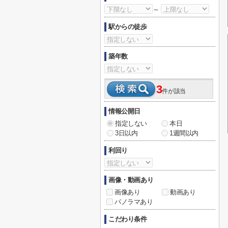
～
駅からの徒歩
築年数
3
件が該当
情報公開日
指定しない
本日
3日以内
1週間以内
利回り
画像・動画あり
画像あり
動画あり
パノラマあり
こだわり条件