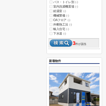
バス・トイレ別
(-)
室内洗濯機置場
(-)
給湯室
(-)
機械警備
(-)
OAフロア
(-)
外断熱工法
(-)
輸入住宅
(-)
下水道
(-)
3
件が該当
新着物件