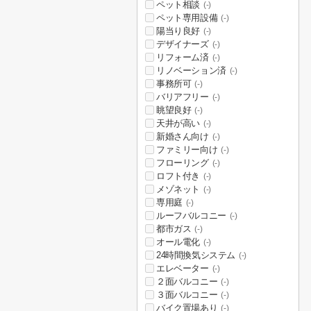
ペット相談
(-)
ペット専用設備
(-)
陽当り良好
(-)
デザイナーズ
(-)
リフォーム済
(-)
リノベーション済
(-)
事務所可
(-)
バリアフリー
(-)
眺望良好
(-)
天井が高い
(-)
新婚さん向け
(-)
ファミリー向け
(-)
フローリング
(-)
ロフト付き
(-)
メゾネット
(-)
専用庭
(-)
ルーフバルコニー
(-)
都市ガス
(-)
オール電化
(-)
24時間換気システム
(-)
エレベーター
(-)
２面バルコニー
(-)
３面バルコニー
(-)
バイク置場あり
(-)