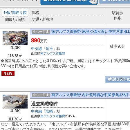
外観
/
間取り図
価格
駅徒歩
停歩
交通 / 所在地
間取り/面積
南アルプス市飯野 角地 公園が近い中古戸建 4LD
中古一戸建
890
万円
徒歩98分
4LDK
中央線
「
竜王
」駅
山梨県
南アルプス市
飯野
118.38㎡
全居室6帖以上の広々とした4LDKの中古戸建。周辺にはドラッグストア(約280ｍ)
550ｍ)と日用品のお買い物に利便性が高い立地です。
南アルプス市飯野 内外装綺麗な平屋 敷地138坪 
中古一戸建
過去掲載物件
4LDK
中央線
「
塩崎
」駅
山梨県
南アルプス市
飯野
2815-4
111.36㎡
ぜひ一度見ていただきたい、「南アルプス市飯野 内外装綺麗な平屋 敷地138坪
コープ南アルプス市白根店」まで417mです。平屋の物件です。こちらの土...