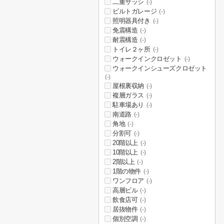
二重サッシ
(-)
ビルトガレージ
(-)
照明器具付き
(-)
免震構造
(-)
耐震構造
(-)
トイレ２ヶ所
(-)
ウォークインクロゼット
(-)
ウォークインシューズクロゼット
(-)
屋根裏収納
(-)
複層ガラス
(-)
駐車場あり
(-)
南道路
(-)
角地
(-)
分割可
(-)
20階以上
(-)
10階以上
(-)
2階以上
(-)
1階の物件
(-)
ワンフロア
(-)
高層ビル
(-)
飲食店可
(-)
居抜物件
(-)
個別空調
(-)