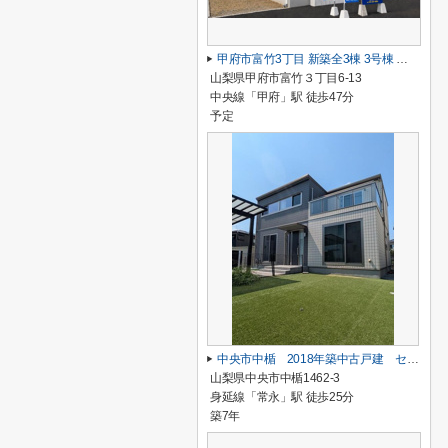
甲府市富竹3丁目 新築全3棟 3号棟 南西道路・車並列3台
山梨県甲府市富竹３丁目6-13
中央線「甲府」駅 徒歩47分
予定
中央市中楯 2018年築中古戸建 セキスイハイム施工 太陽光パネル
山梨県中央市中楯1462-3
身延線「常永」駅 徒歩25分
築7年