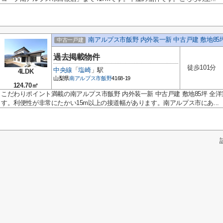
南アルプス市飯野 内外装一新 中古戸建 敷地85
中古一戸建
過去掲載物件
徒歩101分
中央線
「
塩崎
」駅
4LDK
山梨県
南アルプス市
飯野
4168-19
124.70㎡
こだわりポイント満載の南アルプス市飯野 内外装一新 中古戸建 敷地85坪 全
す。利便性が非常にたかい15m以上の接道幅があります。南アルプス市にあ...