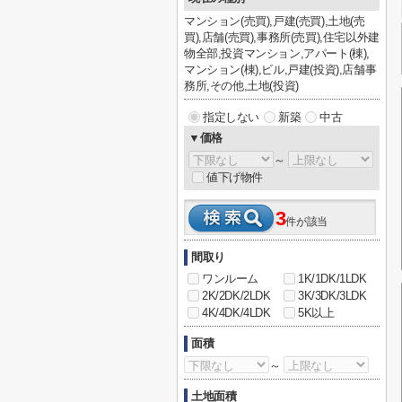
マンション(売買),戸建(売買),土地(売
買),店舗(売買),事務所(売買),住宅以外建
物全部,投資マンション,アパート(棟),
マンション(棟),ビル,戸建(投資),店舗事
務所,その他,土地(投資)
指定しない
新築
中古
▼価格
～
値下げ物件
3
件が該当
間取り
ワンルーム
1K/1DK/1LDK
2K/2DK/2LDK
3K/3DK/3LDK
4K/4DK/4LDK
5K以上
面積
～
土地面積