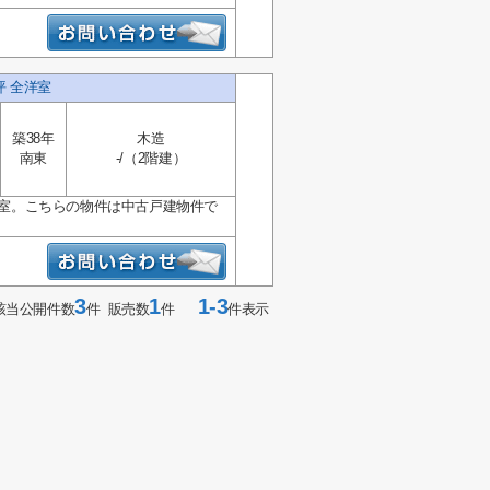
坪 全洋室
築38年
木造
南東
-/（2階建）
洋室。こちらの物件は中古戸建物件で
3
1
1-3
該当公開件数
件 販売数
件
件表示