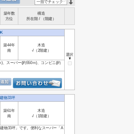
一括でチェック
築年数
構造
方位
所在階 / （階建）
K
築44年
木造
南
-/（2階建）
選択
▼
、スーパー(約550ｍ)、コンビニ(約
建物33坪
築61年
木造
南
-/（1階建）
 建物33坪」です。便利なスーパー「A