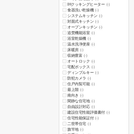
IHクッキングヒーター
(-)
食器洗い乾燥機
(-)
システムキッチン
(-)
対面式キッチン
(-)
オープンキッチン
(-)
追焚機能浴室
(-)
浴室乾燥機
(-)
温水洗浄便座
(-)
床暖房
(-)
収納豊富
(-)
オートロック
(-)
宅配ボックス
(-)
ディンプルキー
(-)
防犯カメラ
(-)
住戸内覧可能
(-)
最上階
(-)
南向き
(-)
閑静な住宅地
(-)
自由設計対応
(-)
建設住宅性能評価書付
(-)
住宅性能保証付
(-)
二世帯住宅
(-)
旗竿地
(-)