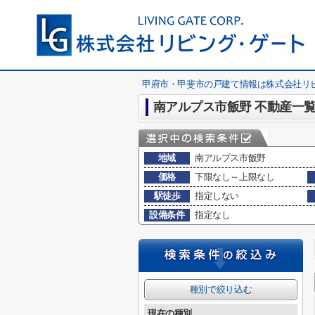
甲府市・甲斐市の戸建て情報は株式会社リ
南アルプス市飯野 不動産一
地域
南アルプス市飯野
価格
下限なし～上限なし
駅徒歩
指定しない
設備条件
指定なし
種別で絞り込む
現在の種別