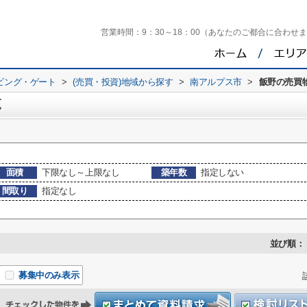
営業時間：
9：30～18：00（あなたのご都合に合わせ
ビング・ゲート
>
(売買・投資)地域から探す
>
南アルプス市
>
飯野の売買
覧
面積
下限なし～上限なし
築年数
指定しない
間取り
指定なし
並び順：
募集中のみ表示