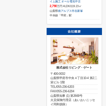
イム施工 オール電化中古
2,790
万円 4LDK/119.23㎡
山梨県
南アルプス市
在家塚
中央線「甲府」駅
株式会社リビング・ゲート
〒400-0032
山梨県甲府市中央４丁目10-4 第2二
栄ビル 1階
TEL/055-236-6203
FAX/055-236-6204
山梨県知事 (1) 第2669号
火災保険代理店（あいおいニッセ
イ同和損保）