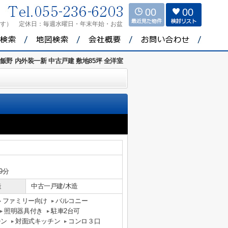
00
00
ます）
定休日：
毎週水曜日・年末年始・お盆
飯野 内外装一新 中古戸建 敷地85坪 全洋室
9分
造
中古一戸建/木造
ファミリー向け
バルコニー
照明器具付き
駐車2台可
チン
対面式キッチン
コンロ３口