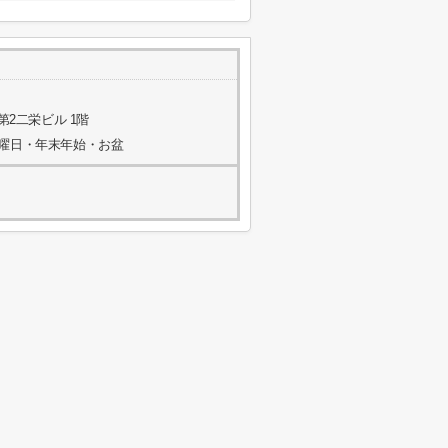
第2二栄ビル 1階
水曜日・年末年始・お盆