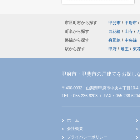
市区町村から探す
甲斐市
/
甲府市
/
町名から探す
西花輪
/
山寺
/
路線から探す
身延線
/
中央線
駅から探す
甲府
/
竜王
/
東
甲府市・甲斐市の戸建てをお探し
〒400-0032 山梨県甲府市中央４丁目10-4
TEL：055-236-6203 / FAX：055-236-6204
ホーム
会社概要
プライバシーポリシー