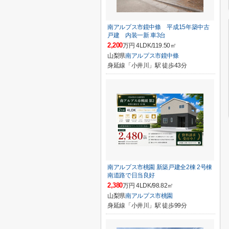
南アルプス市鏡中條 平成15年築中古
戸建 内装一新 車3台
2,200
万円 4LDK/119.50㎡
山梨県
南アルプス市
鏡中條
身延線「小井川」駅 徒歩43分
南アルプス市桃園 新築戸建全2棟 2号棟
南道路で日当良好
2,380
万円 4LDK/98.82㎡
山梨県
南アルプス市
桃園
身延線「小井川」駅 徒歩99分