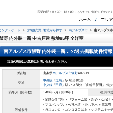
営業時間：
9：30～18：00（あなたのご都合に合わせ
ビング・ゲート
>
(戸建(売買))地域から探す
>
南アルプス市
>
南アルプス市
野 内外装一新 中古戸建 敷地85坪 全洋室
南アルプス市飯野 内外装一新 中古戸建 敷地85坪 全洋室
の過去掲載物件情報
現況の確認はお気軽にお問い合わせください。
所在地
山梨県
南アルプス市
飯野
4168-19
中央線
「
塩崎
」駅 徒歩101分
交通
中央線
「
甲府
」駅 バス38分 「曲輪田新田」 停歩
築年月（築年数）
1988年 7月 ( 築38年 )
種別/構
閑静な住宅地
リフォーム済
新婚さん向け
プロパンガス
公営水道
公共下水
電気有
ガスコンロ
コンロ２口以上
システムキッ
設備条件