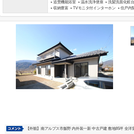
追焚機能浴室
温水洗浄便座
洗髪洗面化粧
収納豊富
TVモニタ付インターホン
住戸内
【外観】南アルプス市飯野 内外装一新 中古戸建 敷地85坪 全洋