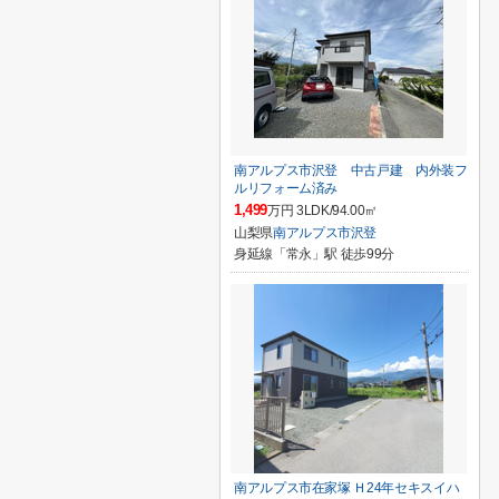
南アルプス市沢登 中古戸建 内外装フ
ルリフォーム済み
1,499
万円 3LDK/94.00㎡
山梨県
南アルプス市
沢登
身延線「常永」駅 徒歩99分
南アルプス市在家塚 Ｈ24年セキスイハ