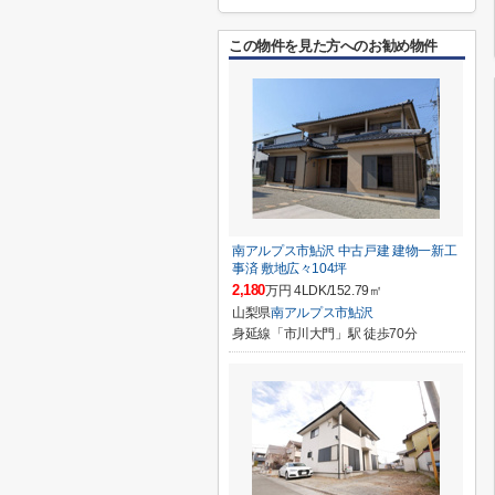
この物件を見た方へのお勧め物件
南アルプス市鮎沢 中古戸建 建物一新工
事済 敷地広々104坪
2,180
万円 4LDK/152.79㎡
山梨県
南アルプス市
鮎沢
身延線「市川大門」駅 徒歩70分