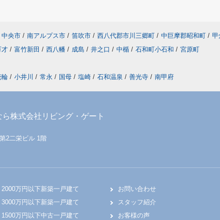
中央市
/
南アルプス市
/
笛吹市
/
西八代郡市川三郷町
/
中巨摩郡昭和町
/
甲
万才
/
富竹新田
/
西八幡
/
成島
/
井之口
/
中楯
/
石和町小石和
/
宮原町
花輪
/
小井川
/
常永
/
国母
/
塩崎
/
石和温泉
/
善光寺
/
南甲府
なら株式会社リビング・ゲート
 第2二栄ビル 1階
2000万円以下新築一戸建て
お問い合わせ
3000万円以下新築一戸建て
スタッフ紹介
1500万円以下中古一戸建て
お客様の声