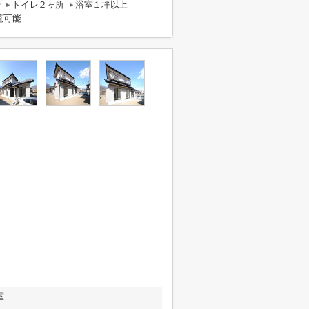
台
トイレ２ヶ所
浴室１坪以上
覧可能
室