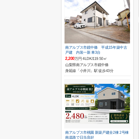
南アルプス市鏡中條 平成15年築中古
戸建 内装一新 車3台
2,200
万円 4LDK/119.50㎡
山梨県南アルプス市鏡中條
身延線「小井川」駅 徒歩43分
南アルプス市桃園 新築戸建全2棟 2号棟
南道路で日当良好