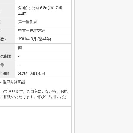
角地(北 公道 6.8m)(東 公道
況
2.1m)
域
第一種住居
造
中古一戸建/木造
年数）
1981年 9月 (築44年)
南
上の制限
-
番号
-
効期限
2026年08月20日
住戸内覧可能
を承っております。ご自宅にいながら、お気
ご相談いただけます。ぜひご活用くださ