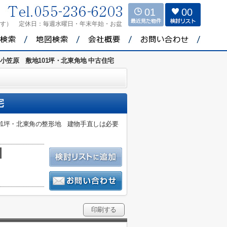
01
00
ます）
定休日：
毎週水曜日・年末年始・お盆
小笠原 敷地101坪・北東角地 中古住宅
宅
01坪・北東角の整形地 建物手直しは必要
印刷する