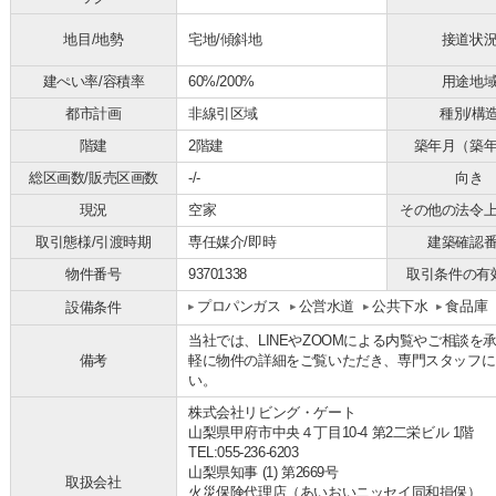
地目/地勢
宅地/傾斜地
接道状
建ぺい率/容積率
60%/200%
用途地
都市計画
非線引区域
種別/構
階建
2階建
築年月（築
総区画数/販売区画数
-/-
向き
現況
空家
その他の法令
取引態様/引渡時期
専任媒介/即時
建築確認
物件番号
93701338
取引条件の有
プロパンガス
公営水道
公共下水
食品庫
設備条件
当社では、LINEやZOOMによる内覧やご相談
備考
軽に物件の詳細をご覧いただき、専門スタッフに
い。
株式会社リビング・ゲート
山梨県甲府市中央４丁目10-4 第2二栄ビル 1階
TEL:055-236-6203
山梨県知事 (1) 第2669号
取扱会社
火災保険代理店（あいおいニッセイ同和損保）