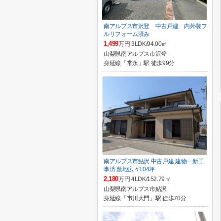
南アルプス市沢登 中古戸建 内外装フ
ルリフォーム済み
1,499
万円 3LDK/94.00㎡
山梨県南アルプス市沢登
身延線「常永」駅 徒歩99分
南アルプス市鮎沢 中古戸建 建物一新工
事済 敷地広々104坪
2,180
万円 4LDK/152.79㎡
山梨県南アルプス市鮎沢
身延線「市川大門」駅 徒歩70分