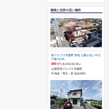
価格と住所の近い物件
南アルプス市飯野 角地 公園が近い中古
戸建 4LDK
890
万円 4LDK/118.38㎡
山梨県南アルプス市飯野
中央線「竜王」駅 徒歩98分