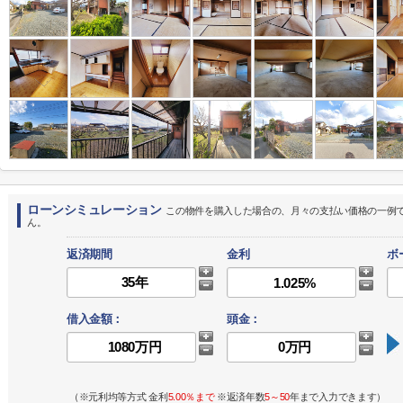
ローンシミュレーション
この物件を購入した場合の、月々の支払い価格の一例
ん。
返済期間
金利
ボ
借入金額：
頭金：
（※元利均等方式 金利
5.00％まで
※返済年数
5～50
年まで入力できます）