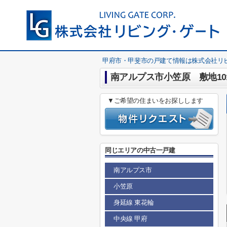
甲府市・甲斐市の戸建て情報は株式会社リ
南アルプス市小笠原 敷地10
▼ご希望の住まいをお探しします
同じエリアの中古一戸建
南アルプス市
小笠原
身延線 東花輪
中央線 甲府