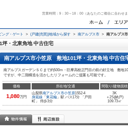
営業時間：
9：30～18：00（あなたのご都合に合わせ
ビング・ゲート
>
(戸建(売買))地域から探す
>
南アルプス市
>
南アルプス市
1坪・北東角地 中古住宅
南アルプス市小笠原 敷地101坪・北東角地 中古住
南アルプスガーデンＳＣまで約500ｍ・巨摩高校正門目の前の好立地 敷地1
ですが、中二階構造を活かしたリフォームのご提案も可能です。
価格
所在地/交通
間取り/建物面積
山梨県
南アルプス市
小笠原
1552-4
3K
1,080
万円
身延線
「
東花輪
」駅 バス17分 「戸田
＋2S(納戸)
町」 停歩3分
109.73㎡