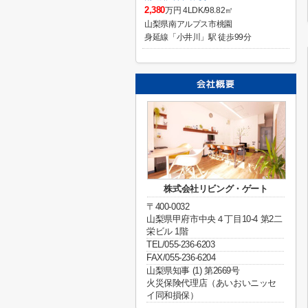
2,380
万円 4LDK/98.82㎡
山梨県南アルプス市桃園
身延線「小井川」駅 徒歩99分
株式会社リビング・ゲート
〒400-0032
山梨県甲府市中央４丁目10-4 第2二
栄ビル 1階
TEL/055-236-6203
FAX/055-236-6204
山梨県知事 (1) 第2669号
火災保険代理店（あいおいニッセ
イ同和損保）