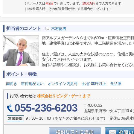
（※ボーナスは
年2回
で計算しています。
1000万円
まで入力できます）
（※物件購入時、その他諸費用が発生する場合がございます）
担当者のコメント
木村徳男
南アルプスガーデンＳＣまで約500ｍ・巨摩高校正門目
地 建物手直しは必要ですが、中二階構造を活かした
住まい選びは、人生の大きな決断のひとつ。信頼と実
安心してお任せいただけます。
物件の詳細やご相談は、お気軽にお問い合わせくださ
ポイント・特徴
南向き
市街地が近い
オンライン内見可
土地100坪以上
食品庫
お問い合わせは
株式会社リビング・ゲートまで
055-236-6203
〒400-0032
山梨県甲府市中央４丁目10-4 
9：30～18：00（あなたのご都合に合わせます） 定休日:毎週