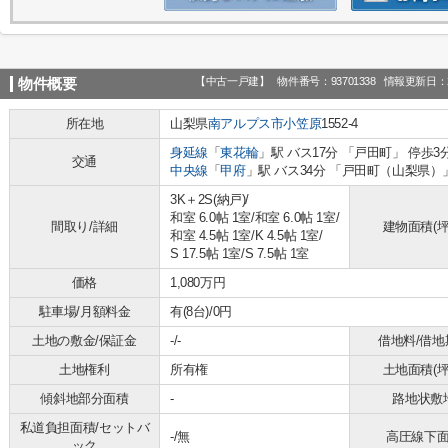
【中古一戸建】
物件番号：93701338
情報更新日：2
物件概要
所在地
山梨県
南アルプス市
小笠原
1552-4
身延線
「
東花輪
」駅 バス17分 「戸田町」 停歩3
交通
中央線
「
甲府
」駅 バス34分 「戸田町（山梨県）
3K＋2S(納戸)/
和室 6.0帖 1室
/
和室 6.0帖 1室
/
間取り/詳細
建物面積(坪
和室 4.5帖 1室
/
K 4.5帖 1室
/
S 17.5帖 1室
/
S 7.5帖 1室
価格
1,080万円
駐車場/月額料金
有(8台)/0円
土地の敷金/保証金
-/-
借地料/借地
土地権利
所有権
土地面積(坪
傾斜地部分面積
-
路地状敷
私道負担面積/セットバ
-/無
高圧線下
ック