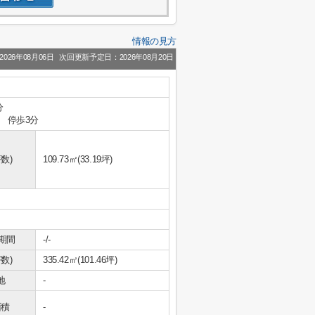
情報の見方
026年08月06日
次回更新予定日：2026年08月20日
分
」 停歩3分
数)
109.73㎡(33.19坪)
期間
-/-
数)
335.42㎡(101.46坪)
地
-
面積
-