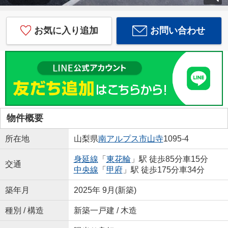
お気に入り追加
お問い合わせ
物件概要
所在地
山梨県
南アルプス市
山寺
1095-4
身延線
「
東花輪
」駅 徒歩85分車15分
交通
中央線
「
甲府
」駅 徒歩175分車34分
築年月
2025年 9月(新築)
種別 / 構造
新築一戸建 / 木造