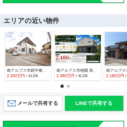
エリアの近い物件
南アルプス市鏡中條 平成15年築中古戸建 内装一新 車3台
南アルプス市桃園 新築戸建全2棟 2号棟 南道路で日当良好
2,200
万
円
/ 4LDK
2,380
万
円
/ 4LDK
2,180
万
円
メールで共有する
LINEで共有する