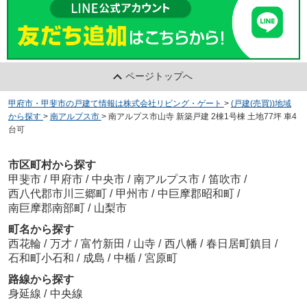
ページトップへ
甲府市・甲斐市の戸建て情報は株式会社リビング・ゲート
>
(戸建(売買))地域
から探す
>
南アルプス市
>
南アルプス市山寺 新築戸建 2棟1号棟 土地77坪 車4
台可
市区町村から探す
甲斐市
/
甲府市
/
中央市
/
南アルプス市
/
笛吹市
/
西八代郡市川三郷町
/
甲州市
/
中巨摩郡昭和町
/
南巨摩郡南部町
/
山梨市
町名から探す
西花輪
/
万才
/
富竹新田
/
山寺
/
西八幡
/
春日居町鎮目
/
石和町小石和
/
成島
/
中楯
/
宮原町
路線から探す
身延線
/
中央線