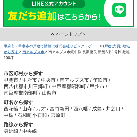
ページトップへ
甲府市・甲斐市の戸建て情報は株式会社リビング・ゲート
>
(戸建(売買))地域
から探す
>
南アルプス市
>
南アルプス市鏡中條 長期優良 新築2棟 1号棟 敷地
100坪
市区町村から探す
甲斐市
/
甲府市
/
中央市
/
南アルプス市
/
笛吹市
/
西八代郡市川三郷町
/
中巨摩郡昭和町
/
甲州市
/
南巨摩郡南部町
/
山梨市
町名から探す
西花輪
/
山寺
/
万才
/
富竹新田
/
西八幡
/
成島
/
井之口
/
中楯
/
石和町小石和
/
宮原町
路線から探す
身延線
/
中央線