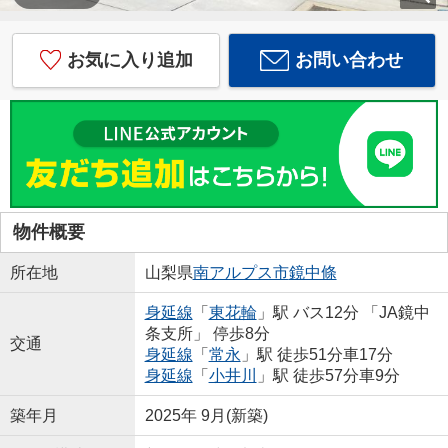
お気に入り追加
お問い合わせ
物件概要
所在地
山梨県
南アルプス市
鏡中條
身延線
「
東花輪
」駅 バス12分 「JA鏡中
条支所」 停歩8分
交通
身延線
「
常永
」駅 徒歩51分車17分
身延線
「
小井川
」駅 徒歩57分車9分
築年月
2025年 9月(新築)