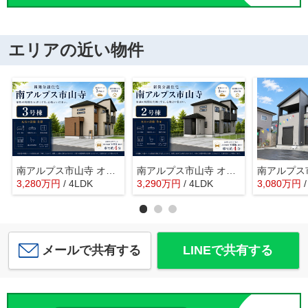
エリアの近い物件
南アルプス市山寺 オール電化新築全3棟 3号棟 長期優良住宅
南アルプス市山寺 オール電化新築全3棟 2号棟 車並列3台
3,280
万
円
/ 4LDK
3,290
万
円
/ 4LDK
3,080
万
円
メールで共有する
LINEで共有する