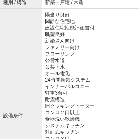
種別 / 構造
新築一戸建 / 木造
陽当り良好
閑静な住宅地
建設住宅性能評価書付
眺望良好
新婚さん向け
ファミリー向け
フローリング
公営水道
公共下水
オール電化
24時間換気システム
インナーバルコニー
駐車3台可
耐震構造
IHクッキングヒーター
コンロ２口以上
設備条件
食器洗い乾燥機
システムキッチン
対面式キッチン
コンロ３口