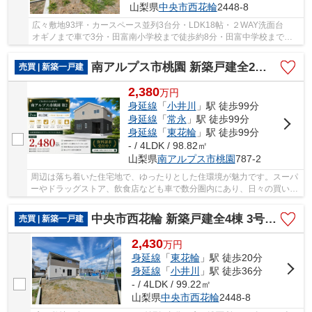
山梨県
中央市
西花輪
2448-8
広々敷地93坪・カースペース並列3台分・LDK18帖・２WAY洗面台
オギノまで車で3分・田富南小学校まで徒歩約8分・田富中学校まで徒
歩約19分
南アルプス市桃園 新築戸建全2棟 2号棟 南道路で日当良好
売買 | 新築一戸建
2,380
万
円
身延線
「
小井川
」駅 徒歩99分
身延線
「
常永
」駅 徒歩99分
身延線
「
東花輪
」駅 徒歩99分
- / 4LDK / 98.82㎡
山梨県
南アルプス市
桃園
787-2
周辺は落ち着いた住宅地で、ゆったりとした住環境が魅力です。スーパ
ーやドラッグストア、飲食店なども車で数分圏内にあり、日々の買い物
にも困りません。
中央市西花輪 新築戸建全4棟 3号棟 車並列3台 敷地82坪
売買 | 新築一戸建
2,430
万
円
身延線
「
東花輪
」駅 徒歩20分
身延線
「
小井川
」駅 徒歩36分
- / 4LDK / 99.22㎡
山梨県
中央市
西花輪
2448-8