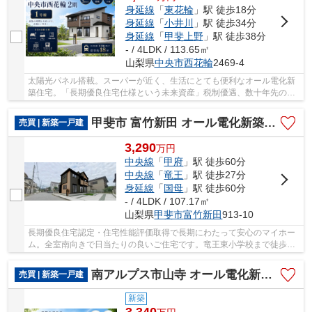
身延線
「
東花輪
」駅 徒歩18分
身延線
「
小井川
」駅 徒歩34分
身延線
「
甲斐上野
」駅 徒歩38分
- / 4LDK / 113.65㎡
山梨県
中央市
西花輪
2469-4
太陽光パネル搭載。スーパーが近く、生活にとても便利なオール電化新
築住宅。「長期優良住宅仕様という未来資産」税制優遇、数十年先の資
産価値維持、中古売買時の評価アップなど、購...
甲斐市 富竹新田 オール電化新築全1棟 1号棟 長期優良住宅
売買 | 新築一戸建
3,290
万
円
中央線
「
甲府
」駅 徒歩60分
中央線
「
竜王
」駅 徒歩27分
身延線
「
国母
」駅 徒歩60分
- / 4LDK / 107.17㎡
山梨県
甲斐市
富竹新田
913-10
長期優良住宅認定・住宅性能評価取得で長期にわたって安心のマイホー
ム。全室南向きで日当たりの良いご住宅です。竜王東小学校まで徒歩約4
分・フォレストモール甲斐竜王まで徒歩約8分。
南アルプス市山寺 オール電化新築全3棟 1号棟 敷地87坪
売買 | 新築一戸建
新築