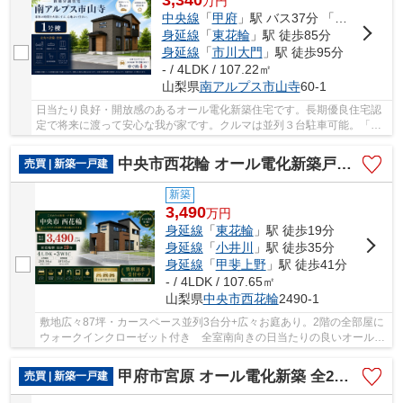
3,340
万
円
中央線
「
甲府
」駅 バス37分 「小笠原下仲町」 停歩9分
身延線
「
東花輪
」駅 徒歩85分
身延線
「
市川大門
」駅 徒歩95分
- / 4LDK / 107.22㎡
山梨県
南アルプス市
山寺
60-1
日当たり良好・開放感のあるオール電化新築住宅です。長期優良住宅認
定で将来に渡って安心な我が家です。クルマは並列３台駐車可能。「外
から見えない部分へのこだわり」金物、構造材...
中央市西花輪 オール電化新築戸建 敷地広々87坪 車3台並列
売買 | 新築一戸建
新築
3,490
万
円
身延線
「
東花輪
」駅 徒歩19分
身延線
「
小井川
」駅 徒歩35分
身延線
「
甲斐上野
」駅 徒歩41分
- / 4LDK / 107.65㎡
山梨県
中央市
西花輪
2490-1
敷地広々87坪・カースペース並列3台分+広々お庭あり。2階の全部屋に
ウォークインクローゼット付き 全室南向きの日当たりの良いオール電
化新築住宅です。
甲府市宮原 オール電化新築 全2棟 1号棟 南東角 車並3台
売買 | 新築一戸建