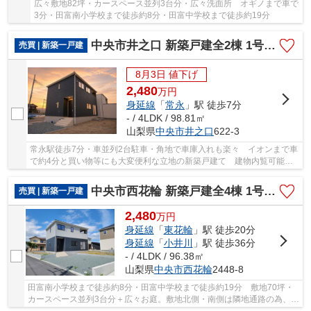
広々敷地82坪・カースペース並列3台分・広々洗面所 オギノまで車で
3分・田富南小学校まで徒歩約8分・田富中学校まで徒歩約19分
中央市井之口 新築戸建全2棟 1号棟 常永駅歩7分 車並列2台
売買 | 新築一戸建
8月3日 値下げ
2,480
万
円
身延線
「
常永
」駅 徒歩7分
- / 4LDK / 98.81㎡
山梨県
中央市
井之口
622‐3
常永駅徒歩7分・車並列2台駐車・角地で車庫入れも楽々 イオンまで車
で約4分と買い物等にも大変便利な立地の新築戸建て 建物内覧可能。
お気軽にお問合せください。
中央市西花輪 新築戸建全4棟 1号棟 車並列3台 敷地70坪
売買 | 新築一戸建
2,480
万
円
身延線
「
東花輪
」駅 徒歩20分
身延線
「
小井川
」駅 徒歩36分
- / 4LDK / 96.38㎡
山梨県
中央市
西花輪
2448-8
田富南小学校まで徒歩約8分・田富中学校まで徒歩約19分 敷地70坪・
カースペース並列3台分＋広々お庭。敷地北側・南側は隣地通路の為、開
放感がございます。 広いインナーバルコニー