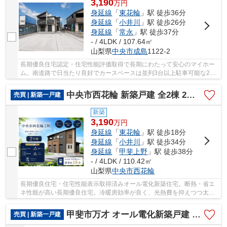
3,190
万
円
身延線
「
東花輪
」駅 徒歩36分
身延線
「
小井川
」駅 徒歩26分
身延線
「
常永
」駅 徒歩37分
- / 4LDK / 107.64㎡
山梨県
中央市
成島
1122-2
長期優良住宅認定・住宅性能評価取得で長期にわたって安心のマイホー
ム。南道路で日当たり良好でカースペースは並列3台以上駐車可能な2号
棟です。イオンモール甲府昭和など大型商業施...
中央市西花輪 新築戸建 全2棟 2号棟 車3台・太陽光パネル
売買 | 新築一戸建
新築
3,190
万
円
身延線
「
東花輪
」駅 徒歩18分
身延線
「
小井川
」駅 徒歩34分
身延線
「
甲斐上野
」駅 徒歩38分
- / 4LDK / 110.42㎡
山梨県
中央市
西花輪
長期優良住宅・住宅性能表示取得済みオール電化新築住宅。断熱・省エ
ネ性能が高い長期優良住宅。冷暖房効率が良く、光熱費を抑えつつ太陽
光パネル搭載で家計にも優しいマイホームです。
甲斐市万才 オール電化新築戸建 全3棟 1号棟 南西・北西角
売買 | 新築一戸建