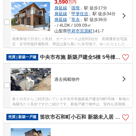
3,590
万
円
身延線
「
国母
」駅 徒歩17分
身延線
「
甲斐住吉
」駅 徒歩34分
身延線
「
常永
」駅 徒歩36分
- / 4LDK / 109.09㎡
山梨県
甲府市
宮原町
141-7
南東角地で日当たり良好。カースペースは並列3台分 長期優良住宅認
定・住宅性能評価取得。周辺は落ち着いた住宅地で、ゆったりとした住
環境が魅力です。また、イオンモール甲府昭和な...
中央市布施 新築戸建全5棟 5号棟・角地の為陽当たり良好です
売買 | 新築一戸建
過去掲載物件
多くの方からご好評頂いている中央市布施新築戸建全5棟5号棟・角地の
為陽当たり良好ですのご紹介です。新築戸建て物件は、室内も清潔感が
あり、清々しい環境です。ベタ基礎による建築...
笛吹市石和町小石和 新築未入居 高気密高断熱住宅 前面道6ｍ
売買 | 新築一戸建