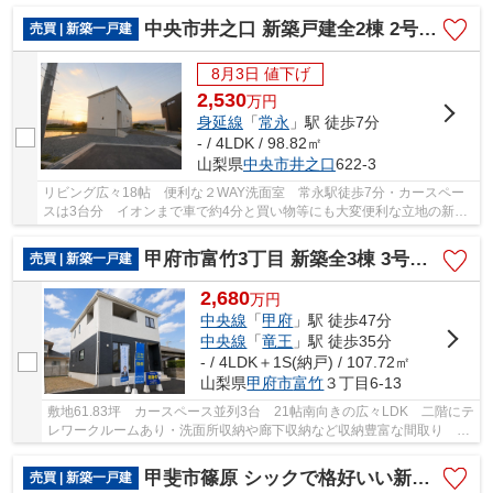
中央市井之口 新築戸建全2棟 2号棟 常永駅歩7分 車3台
売買 | 新築一戸建
8月3日 値下げ
2,530
万
円
身延線
「
常永
」駅 徒歩7分
- / 4LDK / 98.82㎡
山梨県
中央市
井之口
622‐3
リビング広々18帖 便利な２WAY洗面室 常永駅徒歩7分・カースペー
スは3台分 イオンまで車で約4分と買い物等にも大変便利な立地の新築
戸建て 建物内覧可能。お気軽にお問合せください。
甲府市富竹3丁目 新築全3棟 3号棟 南西道路・車並列3台
売買 | 新築一戸建
2,680
万
円
中央線
「
甲府
」駅 徒歩47分
中央線
「
竜王
」駅 徒歩35分
- / 4LDK＋1S(納戸) / 107.72㎡
山梨県
甲府市
富竹
３丁目6-13
敷地61.83坪 カースペース並列3台 21帖南向きの広々LDK 二階にテ
レワークルームあり・洗面所収納や廊下収納など収納豊富な間取り 貢
川小学校まで徒歩約10分
甲斐市篠原 シックで格好いい新築戸建 角地 設備充実
売買 | 新築一戸建