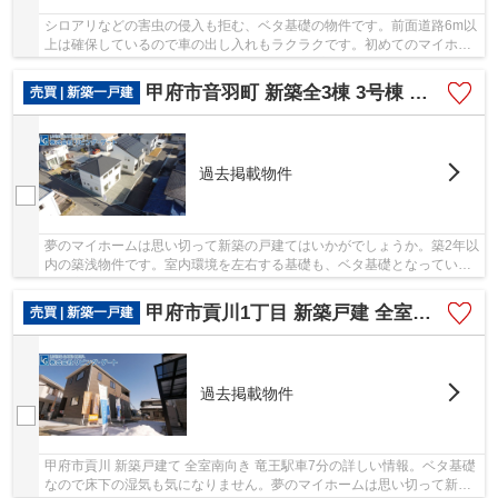
シロアリなどの害虫の侵入も拒む、ベタ基礎の物件です。前面道路6m以
上は確保しているので車の出し入れもラクラクです。初めてのマイホー
ムに新築戸建てはいかがでしょうか。南アルプ...
甲府市音羽町 新築全3棟 3号棟 南西角地 都市G 車3台
売買 | 新築一戸建
過去掲載物件
夢のマイホームは思い切って新築の戸建てはいかがでしょうか。築2年以
内の築浅物件です。室内環境を左右する基礎も、ベタ基礎となっている
ので安心です。前面道路6m以上は確保している...
甲府市貢川1丁目 新築戸建 全室南向 竜王駅車7分
売買 | 新築一戸建
過去掲載物件
甲府市貢川 新築戸建て 全室南向き 竜王駅車7分の詳しい情報。ベタ基礎
なので床下の湿気も気になりません。夢のマイホームは思い切って新築