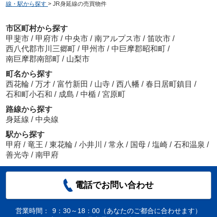
線・駅から探す
>
JR身延線の売買物件
市区町村から探す
甲斐市
/
甲府市
/
中央市
/
南アルプス市
/
笛吹市
/
西八代郡市川三郷町
/
甲州市
/
中巨摩郡昭和町
/
南巨摩郡南部町
/
山梨市
町名から探す
西花輪
/
万才
/
富竹新田
/
山寺
/
西八幡
/
春日居町鎮目
/
石和町小石和
/
成島
/
中楯
/
宮原町
路線から探す
身延線
/
中央線
駅から探す
甲府
/
竜王
/
東花輪
/
小井川
/
常永
/
国母
/
塩崎
/
石和温泉
/
善光寺
/
南甲府
電話でお問い合わせ
営業時間：
9：30～18：00（あなたのご都合に合わせます）