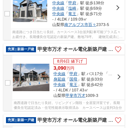
中央線
「
甲府
」駅 徒歩138分
中央線
「
塩崎
」駅 徒歩59分
中央線
「
竜王
」駅 徒歩71分
- / 4LDK / 109.09㎡
山梨県
南アルプス市
百々
2373-5
南道路につき日当たり良好。カースペース3台並列駐車可能プラス広々
お庭付き。長期優良住宅認定の新築戸建。敷地79坪。 建物完成済につ
き随時ご見学受付中。
甲斐市万才 オール電化新築戸建 全3棟 2号棟 南西道路
売買 | 新築一戸建
8月6日 値下げ
3,090
万
円
中央線
「
甲府
」駅 バス17分 「榎」 停歩12分
身延線
「
国母
」駅 徒歩33分
中央線
「
竜王
」駅 徒歩42分
- / 4LDK / 107.43㎡
山梨県
甲斐市
万才
1009-3
南西道路で日当たり良好。リビングイン階段・全居室洋室です。長期
優良住宅認定済み・住宅性能表示取得済み カースペースは並列3台分
甲斐市万才 オール電化新築戸建 全3棟 2号棟 南西道路
売買 | 新築一戸建