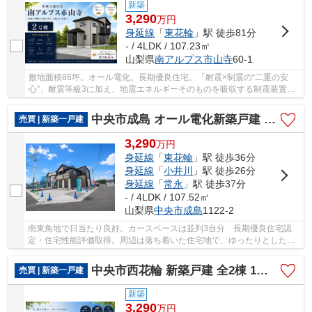
新築
3,290
万
円
身延線
「
東花輪
」駅 徒歩81分
- / 4LDK / 107.23㎡
山梨県
南アルプス市
山寺
60-1
敷地面積86坪。オール電化。長期優良住宅。「耐震×制震の“二重の安
心”」耐震等級3に加え、地震エネルギーそのものを吸収する制震装置ま
で導入。大切な家族を守る本気の構造設計。
中央市成島 オール電化新築戸建 全2棟 1号棟 南東角地
売買 | 新築一戸建
3,290
万
円
身延線
「
東花輪
」駅 徒歩36分
身延線
「
小井川
」駅 徒歩26分
身延線
「
常永
」駅 徒歩37分
- / 4LDK / 107.52㎡
山梨県
中央市
成島
1122-2
南東角地で日当たり良好。カースペースは並列3台分 長期優良住宅認
定・住宅性能評価取得。周辺は落ち着いた住宅地で、ゆったりとした住
環境が魅力です。また、イオンモール甲府昭和な...
中央市西花輪 新築戸建 全2棟 1号棟 角地・太陽光パネル
売買 | 新築一戸建
新築
3,290
万
円