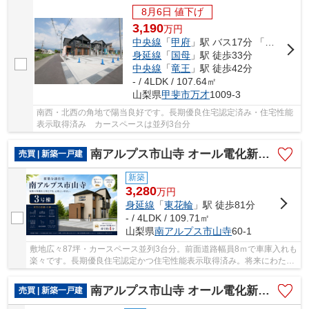
8月6日 値下げ
3,190
万
円
中央線
「
甲府
」駅 バス17分 「榎」 停歩12分
身延線
「
国母
」駅 徒歩33分
中央線
「
竜王
」駅 徒歩42分
- / 4LDK / 107.64㎡
山梨県
甲斐市
万才
1009-3
南西・北西の角地で陽当良好です。長期優良住宅認定済み・住宅性能
表示取得済み カースペースは並列3台分
南アルプス市山寺 オール電化新築全3棟 3号棟 長期優良住宅
売買 | 新築一戸建
新築
3,280
万
円
身延線
「
東花輪
」駅 徒歩81分
- / 4LDK / 109.71㎡
山梨県
南アルプス市
山寺
60-1
敷地広々87坪・カースペース並列3台分。前面道路幅員8ｍで車庫入れも
楽々です。長期優良住宅認定かつ住宅性能表示取得済み。将来にわたっ
て安心なマイホームです。
南アルプス市山寺 オール電化新築全3棟 2号棟 車並列3台
売買 | 新築一戸建