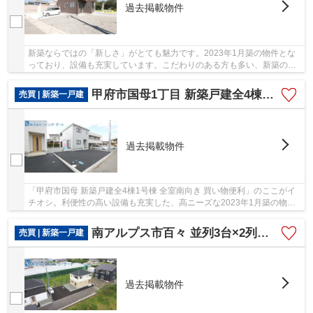
過去掲載物件
新築ならではの「新しさ」がとても魅力です。2023年1月築の物件とな
っており、設備も充実しています。こだわりのある方も多い、新築の戸
建て物件となっております。土地60坪以上の広々...
甲府市国母1丁目 新築戸建全4棟1号棟 最終分譲
売買 | 新築一戸建
過去掲載物件
「甲府市国母 新築戸建全4棟1号棟 全室南向き 買い物便利」のここがイ
チオシ。利便性の高い設備も充実した、高ニーズな2023年1月築の物件
です。綺麗で清潔感のある室内が新築戸建ての...
南アルプス市百々 並列3台×2列の合計6台駐車可 新規分譲地
売買 | 新築一戸建
過去掲載物件