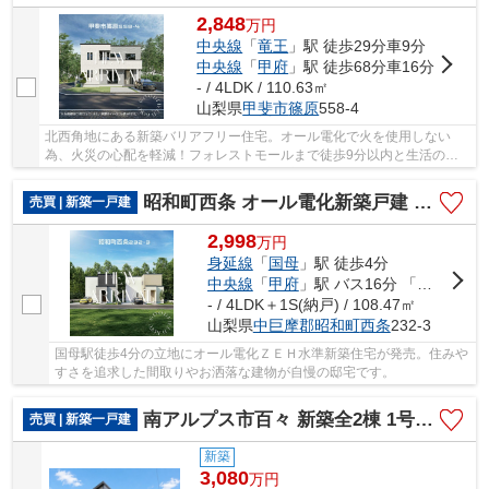
2,848
万
円
中央線
「
竜王
」駅 徒歩29分車9分
中央線
「
甲府
」駅 徒歩68分車16分
- / 4LDK / 110.63㎡
山梨県
甲斐市
篠原
558-4
北西角地にある新築バリアフリー住宅。オール電化で火を使用しない
為、火災の心配を軽減！フォレストモールまで徒歩9分以内と生活の利
便性が高い立地。2024年12月上旬引渡予定。
昭和町西条 オール電化新築戸建 国母駅歩4分 ＺＥＨ水準住宅
売買 | 新築一戸建
2,998
万
円
身延線
「
国母
」駅 徒歩4分
中央線
「
甲府
」駅 バス16分 「国母八丁目」 停歩4分
- / 4LDK＋1S(納戸) / 108.47㎡
山梨県
中巨摩郡昭和町
西条
232-3
国母駅徒歩4分の立地にオール電化ＺＥＨ水準新築住宅が発売。住みや
すさを追求した間取りやお洒落な建物が自慢の邸宅です。
南アルプス市百々 新築全2棟 1号棟 南道路・車並列3台
売買 | 新築一戸建
新築
3,080
万
円