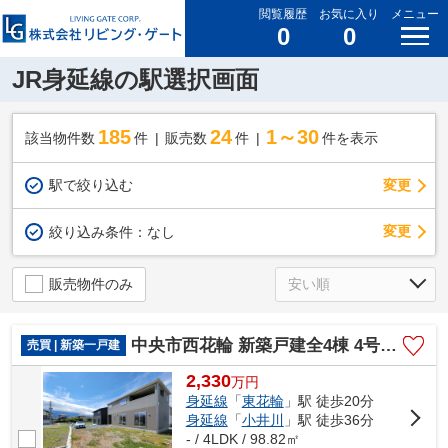
閲覧履歴
お気に入り
メニュー
0
0
JR身延線の駅選択画面
185
24
1～30
該当物件数
件
販売数
件
件を表示
駅で絞り込む
変更
変更
絞り込み条件：
なし
販売物件のみ
中央市西花輪 新築戸建全4棟 4号棟 車並列3台 敷地93坪
売買 | 新築一戸建
2,330
万
円
身延線
「
東花輪
」駅 徒歩20分
身延線
「
小井川
」駅 徒歩36分
- / 4LDK / 98.82㎡