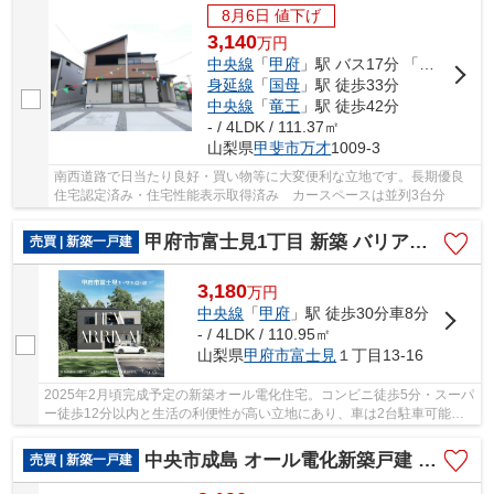
8月6日 値下げ
3,140
万
円
中央線
「
甲府
」駅 バス17分 「榎」 停歩12分
身延線
「
国母
」駅 徒歩33分
中央線
「
竜王
」駅 徒歩42分
- / 4LDK / 111.37㎡
山梨県
甲斐市
万才
1009-3
南西道路で日当たり良好・買い物等に大変便利な立地です。長期優良
住宅認定済み・住宅性能表示取得済み カースペースは並列3台分
甲府市富士見1丁目 新築 バリアフリーのオール電化住宅
売買 | 新築一戸建
3,180
万
円
中央線
「
甲府
」駅 徒歩30分車8分
- / 4LDK / 110.95㎡
山梨県
甲府市
富士見
１丁目13-16
2025年2月頃完成予定の新築オール電化住宅。コンビニ徒歩5分・スーパ
ー徒歩12分以内と生活の利便性が高い立地にあり、車は2台駐車可能。
お家は、リビングイン階段で毎日ご家族と顔を合...
中央市成島 オール電化新築戸建 全2棟 2号棟 南道路 車3
売買 | 新築一戸建