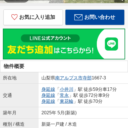
お気に入り追加
お問い合わせ
物件概要
所在地
山梨県
南アルプス市
寺部
1667-3
身延線
「
小井川
」駅 徒歩59分車17分
交通
身延線
「
常永
」駅 徒歩72分車9分
身延線
「
東花輪
」駅 徒歩70分
築年月
2025年 5月(新築)
種別 / 構造
新築一戸建 / 木造