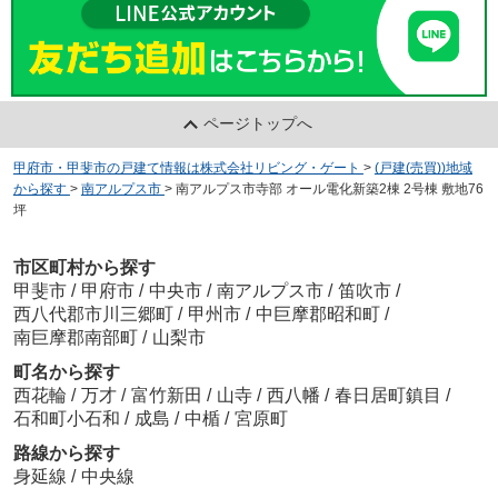
ページトップへ
甲府市・甲斐市の戸建て情報は株式会社リビング・ゲート
>
(戸建(売買))地域
から探す
>
南アルプス市
>
南アルプス市寺部 オール電化新築2棟 2号棟 敷地76
坪
市区町村から探す
甲斐市
/
甲府市
/
中央市
/
南アルプス市
/
笛吹市
/
西八代郡市川三郷町
/
甲州市
/
中巨摩郡昭和町
/
南巨摩郡南部町
/
山梨市
町名から探す
西花輪
/
万才
/
富竹新田
/
山寺
/
西八幡
/
春日居町鎮目
/
石和町小石和
/
成島
/
中楯
/
宮原町
路線から探す
身延線
/
中央線