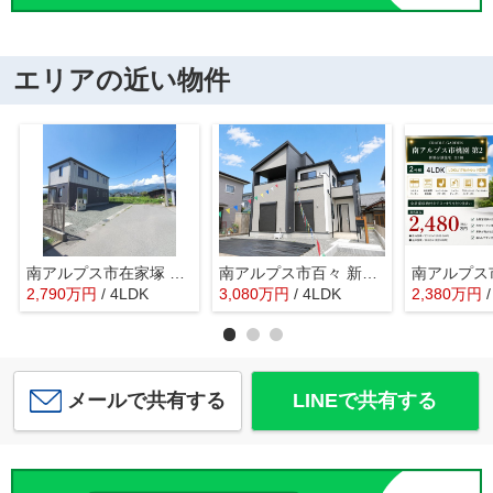
エリアの近い物件
南アルプス市在家塚 Ｈ24年セキスイハイム施工 オール電化中古
南アルプス市百々 新築全2棟 1号棟 南道路・車並列3台
2,790
万
円
/ 4LDK
3,080
万
円
/ 4LDK
2,380
万
円
メールで共有する
LINEで共有する