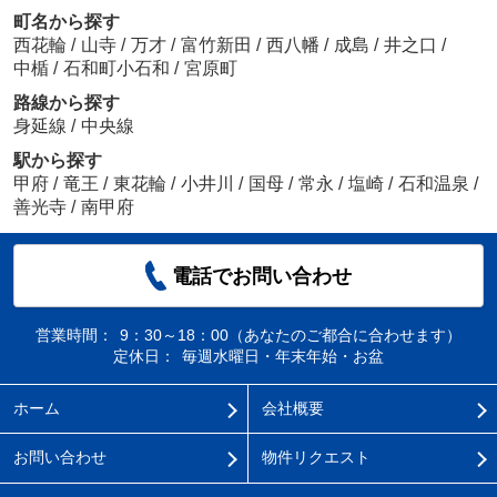
町名から探す
西花輪
/
山寺
/
万才
/
富竹新田
/
西八幡
/
成島
/
井之口
/
中楯
/
石和町小石和
/
宮原町
路線から探す
身延線
/
中央線
駅から探す
甲府
/
竜王
/
東花輪
/
小井川
/
国母
/
常永
/
塩崎
/
石和温泉
/
善光寺
/
南甲府
電話でお問い合わせ
営業時間：
9：30～18：00（あなたのご都合に合わせます）
定休日：
毎週水曜日・年末年始・お盆
ホーム
会社概要
お問い合わせ
物件リクエスト