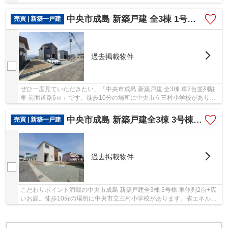
内の中古戸建て物件で素敵な日々をおくりませ...
中央市成島 新築戸建 全3棟 1号棟 車2台並列 道路6ｍ
売買 | 新築一戸建
過去掲載物件
ぜひ一度見ていただきたい、「中央市成島 新築戸建 全3棟 車2台並列駐
車 前面道路6ｍ」です。徒歩10分の場所に中央市立三村小学校がありま
す。2026年1月完成の新築物件。2026年1月築で...
中央市成島 新築戸建全3棟 3号棟 車並列2台+広いお庭
売買 | 新築一戸建
過去掲載物件
こだわりポイント満載の中央市成島 新築戸建全3棟 3号棟 車並列2台+広
いお庭。徒歩10分の場所に中央市立三村小学校があります。省エネルギ
ー対策により断熱性も高く、空調設備費も抑え...