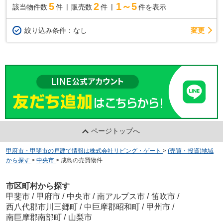
5
2
1～5
該当物件数
件
販売数
件
件を表示
変更
絞り込み条件：
なし
ページトップへ
甲府市・甲斐市の戸建て情報は株式会社リビング・ゲート
>
(売買・投資)地域
から探す
>
中央市
>
成島の売買物件
市区町村から探す
甲斐市
/
甲府市
/
中央市
/
南アルプス市
/
笛吹市
/
西八代郡市川三郷町
/
中巨摩郡昭和町
/
甲州市
/
南巨摩郡南部町
/
山梨市