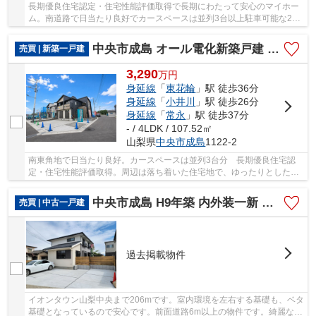
長期優良住宅認定・住宅性能評価取得で長期にわたって安心のマイホー
ム。南道路で日当たり良好でカースペースは並列3台以上駐車可能な2号
棟です。イオンモール甲府昭和など大型商業施...
中央市成島 オール電化新築戸建 全2棟 1号棟 南東角地
売買 | 新築一戸建
3,290
万
円
身延線
「
東花輪
」駅 徒歩36分
身延線
「
小井川
」駅 徒歩26分
身延線
「
常永
」駅 徒歩37分
- / 4LDK / 107.52㎡
山梨県
中央市
成島
1122-2
南東角地で日当たり良好。カースペースは並列3台分 長期優良住宅認
定・住宅性能評価取得。周辺は落ち着いた住宅地で、ゆったりとした住
環境が魅力です。また、イオンモール甲府昭和な...
中央市成島 H9年築 内外装一新 中古 イオンタウン徒歩4分
売買 | 中古一戸建
過去掲載物件
イオンタウン山梨中央まで206mです。室内環境を左右する基礎も、ベタ
基礎となっているので安心です。前面道路6m以上の物件です。綺麗な室