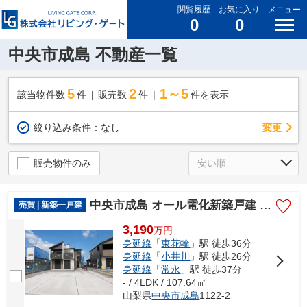
閲覧履歴
お気に入り
メニュー
0
0
中央市成島 不動産一覧
5
2
1～5
該当物件数
件
販売数
件
件を表示
変更
絞り込み条件：
なし
販売物件のみ
中央市成島 オール電化新築戸建 全2棟 2号棟 南道路 車3
売買 | 新築一戸建
3,190
万
円
身延線
「
東花輪
」駅 徒歩36分
身延線
「
小井川
」駅 徒歩26分
身延線
「
常永
」駅 徒歩37分
- / 4LDK / 107.64㎡
山梨県
中央市
成島
1122-2