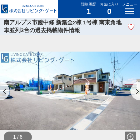
閲覧履歴
お気に入り
メニュー
1
0
南アルプス市鏡中條 新築全2棟 1号棟 南東角地
車並列3台の過去掲載物件情報
1 / 6