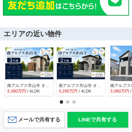
エリアの近い物件
南アルプス市山寺 オール電化新築全3棟 3号棟 長期優良住宅
南アルプス市山寺 オール電化新築全3棟 2号棟 車並列3台
3,280
万
円
/ 4LDK
3,290
万
円
/ 4LDK
3,080
万
円
メールで共有する
LINEで共有する