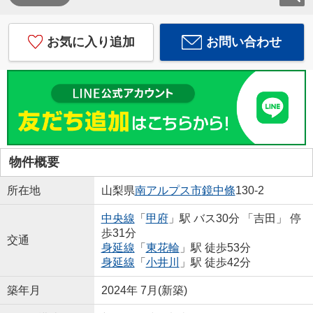
お気に入り追加
お問い合わせ
物件概要
所在地
山梨県
南アルプス市
鏡中條
130-2
中央線
「
甲府
」駅 バス30分 「吉田」 停
歩31分
交通
身延線
「
東花輪
」駅 徒歩53分
身延線
「
小井川
」駅 徒歩42分
築年月
2024年 7月(新築)