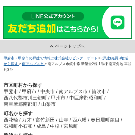
ページトップへ
甲府市・甲斐市の戸建て情報は株式会社リビング・ゲート
>
(戸建(売買))地域
から探す
>
南アルプス市
>
南アルプス市鏡中條 新築全2棟 1号棟 南東角地 車並
列3台
市区町村から探す
甲斐市
/
甲府市
/
中央市
/
南アルプス市
/
笛吹市
/
西八代郡市川三郷町
/
甲州市
/
中巨摩郡昭和町
/
南巨摩郡南部町
/
山梨市
町名から探す
西花輪
/
万才
/
富竹新田
/
山寺
/
西八幡
/
春日居町鎮目
/
石和町小石和
/
成島
/
中楯
/
宮原町