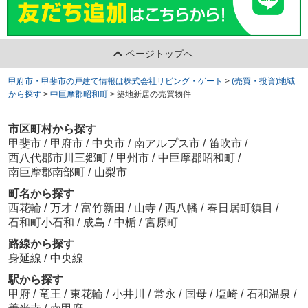
ページトップへ
甲府市・甲斐市の戸建て情報は株式会社リビング・ゲート
>
(売買・投資)地域
から探す
>
中巨摩郡昭和町
>
築地新居の売買物件
市区町村から探す
甲斐市
/
甲府市
/
中央市
/
南アルプス市
/
笛吹市
/
西八代郡市川三郷町
/
甲州市
/
中巨摩郡昭和町
/
南巨摩郡南部町
/
山梨市
町名から探す
西花輪
/
万才
/
富竹新田
/
山寺
/
西八幡
/
春日居町鎮目
/
石和町小石和
/
成島
/
中楯
/
宮原町
路線から探す
身延線
/
中央線
駅から探す
甲府
/
竜王
/
東花輪
/
小井川
/
常永
/
国母
/
塩崎
/
石和温泉
/