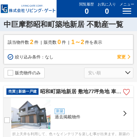
閲覧履歴
お気に入り
メニュー
0
0
中巨摩郡昭和町築地新居 不動産一覧
2
0
1～2
該当物件数
件
販売数
件
件を表示
変更
絞り込み条件：
なし
販売物件のみ
昭和町築地新居 敷地77坪角地 車並列3台 オール電化新築
売買 | 新築一戸建
新築
過去掲載物件
折上天井を利用して、色々なインテリアを楽しむ事が出来ます。新築の