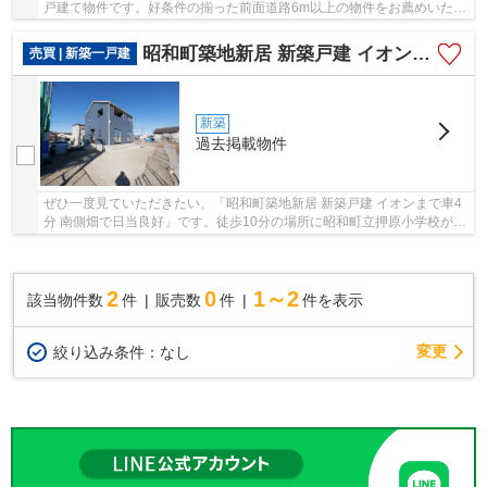
戸建て物件です。好条件の揃った前面道路6m以上の物件をお薦めいたし
ます。地震エネルギーを吸収し、建物の揺れを...
昭和町築地新居 新築戸建 イオンまで車4分 南側畑で日当良好
売買 | 新築一戸建
新築
過去掲載物件
ぜひ一度見ていただきたい、「昭和町築地新居 新築戸建 イオンまで車4
分 南側畑で日当良好」です。徒歩10分の場所に昭和町立押原小学校があ
ります。2025年12月に建てられた物件です。...
2
0
1～2
該当物件数
件
販売数
件
件を表示
変更
絞り込み条件：
なし