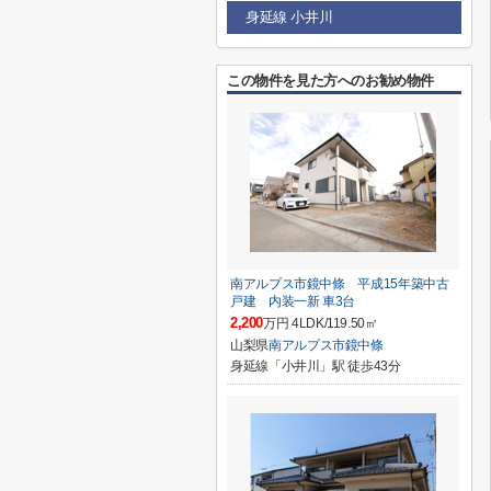
身延線 小井川
この物件を見た方へのお勧め物件
南アルプス市鏡中條 平成15年築中古
戸建 内装一新 車3台
2,200
万円 4LDK/119.50㎡
山梨県
南アルプス市
鏡中條
身延線「小井川」駅 徒歩43分