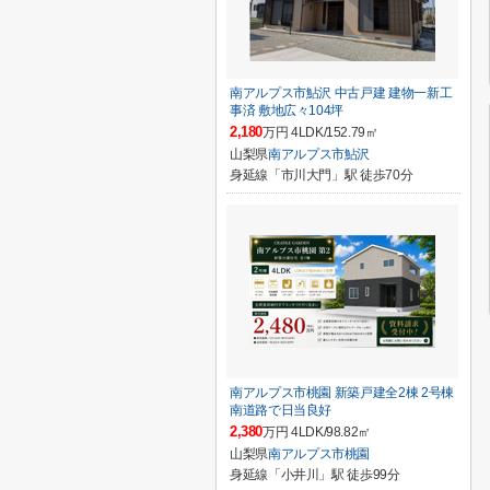
南アルプス市鮎沢 中古戸建 建物一新工
事済 敷地広々104坪
2,180
万円 4LDK/152.79㎡
山梨県
南アルプス市
鮎沢
身延線「市川大門」駅 徒歩70分
南アルプス市桃園 新築戸建全2棟 2号棟
南道路で日当良好
2,380
万円 4LDK/98.82㎡
山梨県
南アルプス市
桃園
身延線「小井川」駅 徒歩99分