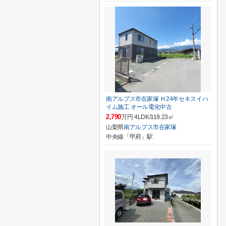
南アルプス市在家塚 Ｈ24年セキスイハ
イム施工 オール電化中古
2,790
万円 4LDK/119.23㎡
山梨県
南アルプス市
在家塚
中央線「甲府」駅