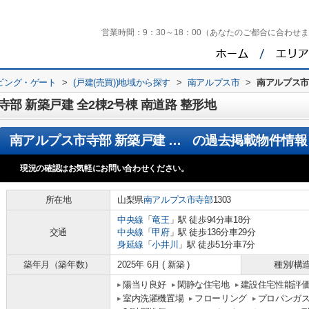
営業時間：
9：30～18：00（あなたのご都合に合わせ
ビング・ゲート
>
(戸建(売買))地域から探す
>
南アルプス市
>
南アルプス市
部 新築戸建 全2棟2号棟 南道路 整形地
南アルプス市寺部 新築戸建 全2棟2号棟 南道路 整形地
の過去掲載物件情報
現況の確認はお気軽にお問い合わせください。
所在地
山梨県
南アルプス市
寺部
1303
中央線
「
竜王
」駅 徒歩94分車18分
交通
中央線
「
甲府
」駅 徒歩136分車29分
身延線
「
小井川
」駅 徒歩51分車7分
築年月（築年数）
2025年 6月 ( 新築 )
種別/構
陽当り良好
閑静な住宅地
建設住宅性能評
室内洗濯機置場
フローリング
プロパンガ