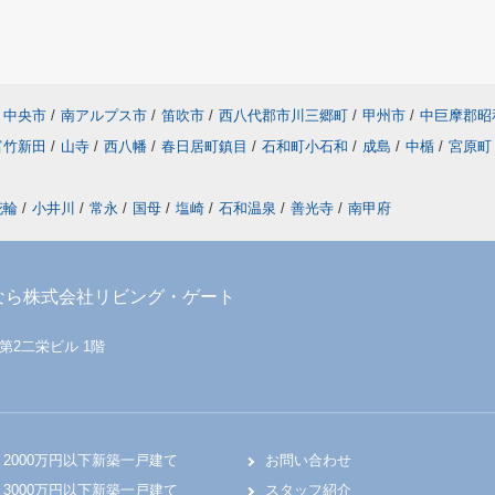
中央市
/
南アルプス市
/
笛吹市
/
西八代郡市川三郷町
/
甲州市
/
中巨摩郡昭
富竹新田
/
山寺
/
西八幡
/
春日居町鎮目
/
石和町小石和
/
成島
/
中楯
/
宮原町
花輪
/
小井川
/
常永
/
国母
/
塩崎
/
石和温泉
/
善光寺
/
南甲府
なら株式会社リビング・ゲート
 第2二栄ビル 1階
2000万円以下新築一戸建て
お問い合わせ
3000万円以下新築一戸建て
スタッフ紹介