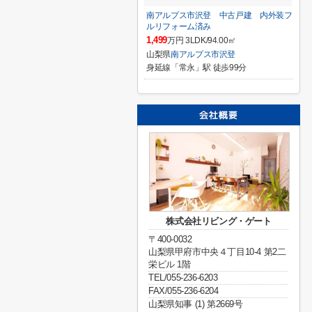
南アルプス市沢登 中古戸建 内外装フ
ルリフォーム済み
1,499
万円 3LDK/94.00㎡
山梨県
南アルプス市
沢登
身延線「常永」駅 徒歩99分
株式会社リビング・ゲート
〒400-0032
山梨県甲府市中央４丁目10-4 第2二
栄ビル 1階
TEL/055-236-6203
FAX/055-236-6204
山梨県知事 (1) 第2669号