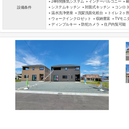
24時間換気システム
インナーバルコニー
システムキッチン
対面式キッチン
コンロ
設備条件
温水洗浄便座
洗髪洗面化粧台
トイレ２ヶ
ウォークインクロゼット
収納豊富
TVモニ
ディンプルキー
防犯カメラ
住戸内覧可能