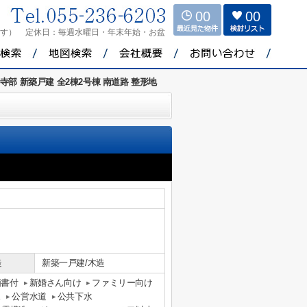
00
00
ます）
定休日：
毎週水曜日・年末年始・お盆
寺部 新築戸建 全2棟2号棟 南道路 整形地
造
新築一戸建/木造
価書付
新婚さん向け
ファミリー向け
ス
公営水道
公共下水