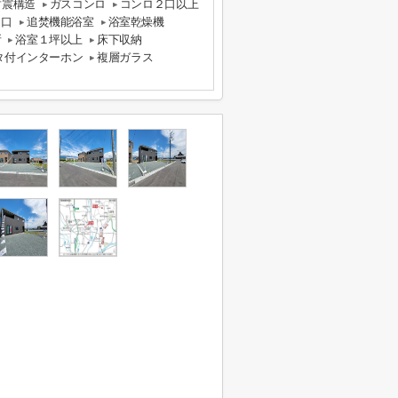
耐震構造
ガスコンロ
コンロ２口以上
３口
追焚機能浴室
浴室乾燥機
所
浴室１坪以上
床下収納
タ付インターホン
複層ガラス