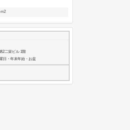
ｍ2
第2二栄ビル 1階
水曜日・年末年始・お盆