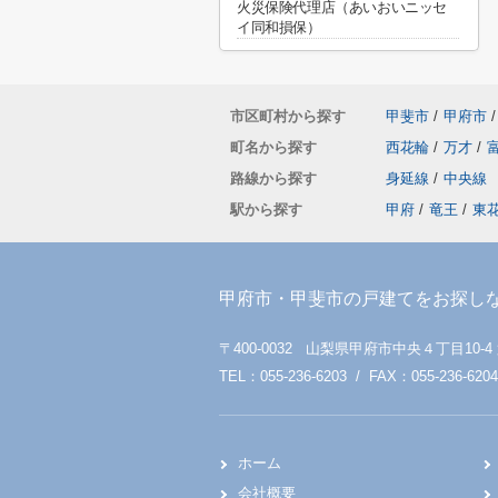
火災保険代理店（あいおいニッセ
イ同和損保）
市区町村から探す
甲斐市
/
甲府市
/
町名から探す
西花輪
/
万才
/
路線から探す
身延線
/
中央線
駅から探す
甲府
/
竜王
/
東
甲府市・甲斐市の戸建てをお探し
〒400-0032 山梨県甲府市中央４丁目10-4
TEL：055-236-6203 / FAX：055-236-6204
ホーム
会社概要