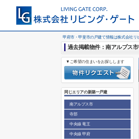
甲府市・甲斐市の戸建て情報は株式会社リ
過去掲載物件：南アルプス市寺
▼ご希望の住まいをお探しします
同じエリアの新築一戸建
南アルプス市
寺部
中央線 竜王
中央線 甲府