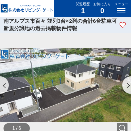
閲覧履歴
お気に入り
メニュー
1
0
南アルプス市百々 並列3台×2列の合計6台駐車可
新規分譲地の過去掲載物件情報
1 / 6