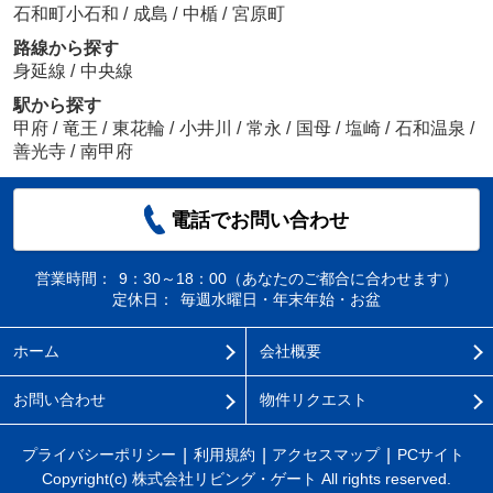
石和町小石和
/
成島
/
中楯
/
宮原町
路線から探す
身延線
/
中央線
駅から探す
甲府
/
竜王
/
東花輪
/
小井川
/
常永
/
国母
/
塩崎
/
石和温泉
/
善光寺
/
南甲府
電話でお問い合わせ
営業時間：
9：30～18：00（あなたのご都合に合わせます）
定休日：
毎週水曜日・年末年始・お盆
ホーム
会社概要
お問い合わせ
物件リクエスト
プライバシーポリシー
利用規約
アクセスマップ
PCサイト
Copyright(c) 株式会社リビング・ゲート All rights reserved.