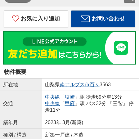
お気に入り追加
お問い合わせ
物件概要
所在地
山梨県
南アルプス市
百々
3563
中央線
「
塩崎
」駅 徒歩69分車13分
交通
中央線
「
甲府
」駅 バス32分 「三階」 停
歩11分
築年月
2023年 3月(新築)
種別 / 構造
新築一戸建 / 木造