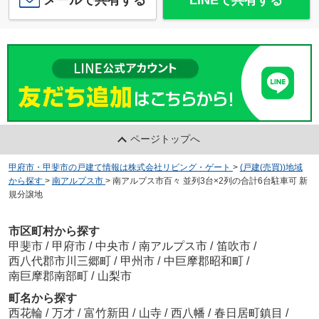
ページトップへ
甲府市・甲斐市の戸建て情報は株式会社リビング・ゲート
>
(戸建(売買))地域
から探す
>
南アルプス市
>
南アルプス市百々 並列3台×2列の合計6台駐車可 新
規分譲地
市区町村から探す
甲斐市
/
甲府市
/
中央市
/
南アルプス市
/
笛吹市
/
西八代郡市川三郷町
/
甲州市
/
中巨摩郡昭和町
/
南巨摩郡南部町
/
山梨市
町名から探す
西花輪
/
万才
/
富竹新田
/
山寺
/
西八幡
/
春日居町鎮目
/