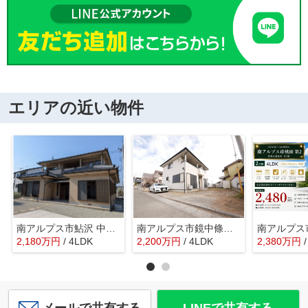
エリアの近い物件
南アルプス市鮎沢 中古戸建 建物一新工事済 敷地広々104坪
南アルプス市鏡中條 平成15年築中古戸建 内装一新 車3台
2,180
万
円
/ 4LDK
2,200
万
円
/ 4LDK
2,380
万
円
メールで共有する
LINEで共有する