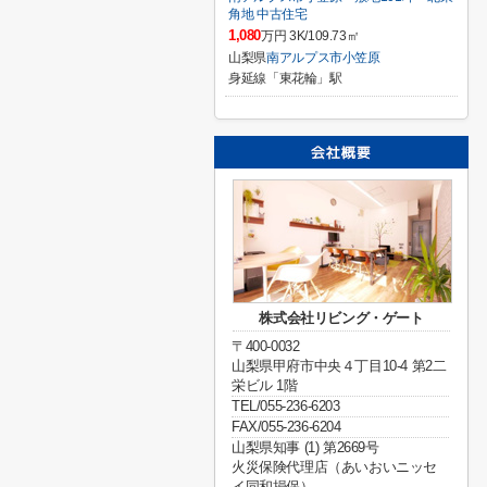
角地 中古住宅
1,080
万円 3K/109.73㎡
山梨県
南アルプス市
小笠原
身延線「東花輪」駅
株式会社リビング・ゲート
〒400-0032
山梨県甲府市中央４丁目10-4 第2二
栄ビル 1階
TEL/055-236-6203
FAX/055-236-6204
山梨県知事 (1) 第2669号
火災保険代理店（あいおいニッセ
イ同和損保）