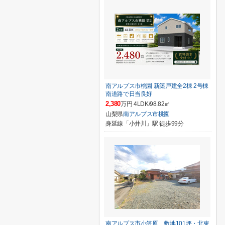
南アルプス市桃園 新築戸建全2棟 2号棟
南道路で日当良好
2,380
万円 4LDK/98.82㎡
山梨県
南アルプス市
桃園
身延線「小井川」駅 徒歩99分
南アルプス市小笠原 敷地101坪・北東