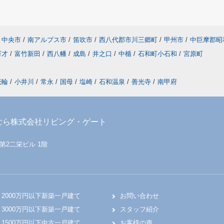
中央市
/
南アルプス市
/
笛吹市
/
西八代郡市川三郷町
/
甲州市
/
中巨摩郡昭
万才
/
富竹新田
/
西八幡
/
成島
/
井之口
/
中楯
/
石和町小石和
/
宮原町
花輪
/
小井川
/
常永
/
国母
/
塩崎
/
石和温泉
/
善光寺
/
南甲府
なら株式会社リビング・ゲート
 第2二栄ビル 1階
2000万円以下新築一戸建て
お問い合わせ
3000万円以下新築一戸建て
スタッフ紹介
1500万円以下中古一戸建て
お客様の声