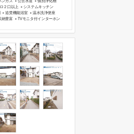
パンガス
公営水道
個別浄化槽
ロ２口以上
システムキッチン
別
追焚機能浴室
温水洗浄便座
収納豊富
TVモニタ付インターホン