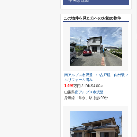
中央線 塩崎
この物件を見た方へのお勧め物件
南アルプス市沢登 中古戸建 内外装フ
ルリフォーム済み
1,499
万円 3LDK/94.00㎡
山梨県
南アルプス市
沢登
身延線「常永」駅 徒歩99分