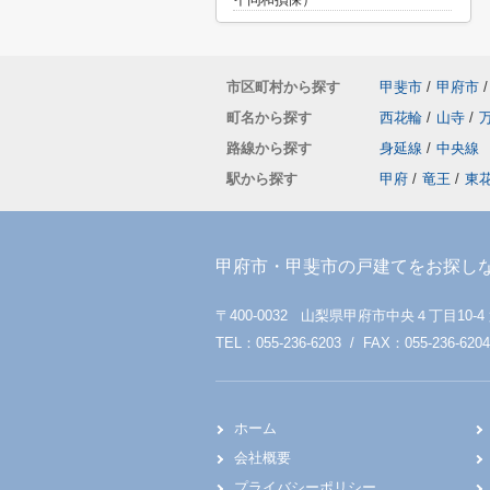
市区町村から探す
甲斐市
/
甲府市
/
町名から探す
西花輪
/
山寺
/
路線から探す
身延線
/
中央線
駅から探す
甲府
/
竜王
/
東
甲府市・甲斐市の戸建てをお探し
〒400-0032 山梨県甲府市中央４丁目10-4
TEL：055-236-6203 / FAX：055-236-6204
ホーム
会社概要
プライバシーポリシー