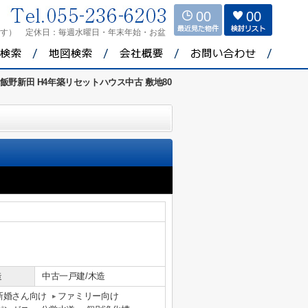
00
00
ます）
定休日：
毎週水曜日・年末年始・お盆
飯野新田 H4年築リセットハウス中古 敷地80
造
中古一戸建/木造
新婚さん向け
ファミリー向け