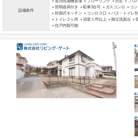
室内洗濯機置場
フローリング
出窓
プロ
照明器具付き
駐車3台可
ガスコンロ
コン
設備条件
対面式キッチン
コンロ３口
バス・トイレ
トイレ２ヶ所
浴室１坪以上
独立洗面台
住戸内覧可能