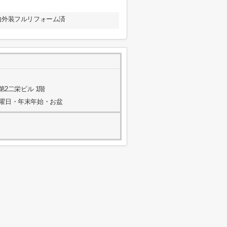
 内外装フルリフォーム済
第2二栄ビル 1階
水曜日・年末年始・お盆