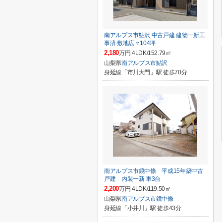
南アルプス市鮎沢 中古戸建 建物一新工
事済 敷地広々104坪
2,180
万円 4LDK/152.79㎡
山梨県
南アルプス市
鮎沢
身延線「市川大門」駅 徒歩70分
南アルプス市鏡中條 平成15年築中古
戸建 内装一新 車3台
2,200
万円 4LDK/119.50㎡
山梨県
南アルプス市
鏡中條
身延線「小井川」駅 徒歩43分