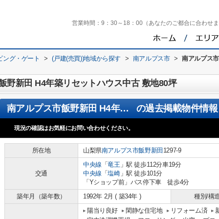
営業時間：
9：30～18：00（あなたのご都合に合わせ
ビング・ゲート
>
(戸建(売買))地域から探す
>
南アルプス市
>
南アルプス市
野新田 H4年築リセットハウス中古 敷地80坪
南アルプス市飯野新田 H4年築リセットハウス中古 敷地80坪
の過去掲載物件情報
現況の確認はお気軽にお問い合わせください。
所在地
山梨県
南アルプス市
飯野新田
1297-9
中央線
「
竜王
」駅 徒歩112分車19分
交通
中央線
「
塩崎
」駅 徒歩101分
「Yショップ前」バス停下車 徒歩4分
築年月（築年数）
1992年 2月 ( 築34年 )
種別/構
陽当り良好
閑静な住宅地
リフォーム済