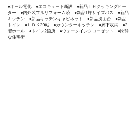
●オール電化 ●エコキュート新設 ●新品ＩＨクッキングヒー
ター ●内外装フルリフォーム済 ●新品1坪サイズバス ●新品
キッチン ●新品キッチンキャビネット ●新品洗面台 ●新品
トイレ ●ＬＤＫ20帖 ●カウンターキッチン ●廊下収納 ●2
階ホール ●トイレ2箇所 ●ウォークインクローゼット ●閑静
な住宅街