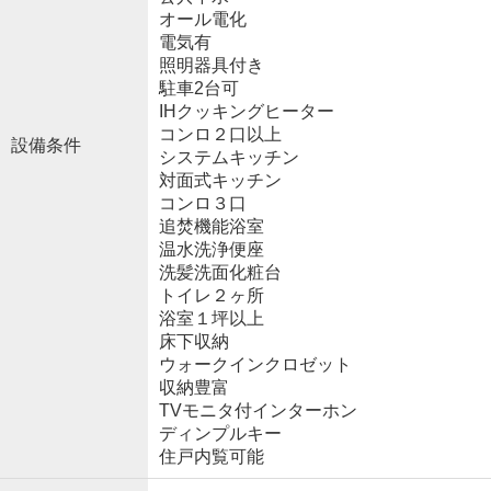
オール電化
電気有
照明器具付き
駐車2台可
IHクッキングヒーター
コンロ２口以上
設備条件
システムキッチン
対面式キッチン
コンロ３口
追焚機能浴室
温水洗浄便座
洗髪洗面化粧台
トイレ２ヶ所
浴室１坪以上
床下収納
ウォークインクロゼット
収納豊富
TVモニタ付インターホン
ディンプルキー
住戸内覧可能