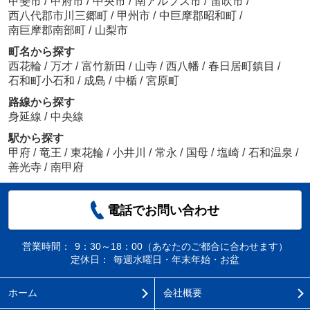
甲斐市
/
甲府市
/
中央市
/
南アルプス市
/
笛吹市
/
西八代郡市川三郷町
/
甲州市
/
中巨摩郡昭和町
/
南巨摩郡南部町
/
山梨市
町名から探す
西花輪
/
万才
/
富竹新田
/
山寺
/
西八幡
/
春日居町鎮目
/
石和町小石和
/
成島
/
中楯
/
宮原町
路線から探す
身延線
/
中央線
駅から探す
甲府
/
竜王
/
東花輪
/
小井川
/
常永
/
国母
/
塩崎
/
石和温泉
/
善光寺
/
南甲府
電話でお問い合わせ
営業時間：
9：30～18：00（あなたのご都合に合わせます）
定休日：
毎週水曜日・年末年始・お盆
ホーム
会社概要