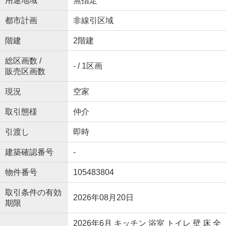
用途地域
無指定
都市計画
非線引区域
階建
2階建
総区画数 /
- / 1区画
販売区画数
現況
空家
取引態様
仲介
引渡し
即時
建築確認番号
-
物件番号
105483804
取引条件の有効
2026年08月20日
期限
2026年6月 キッチン 浴室 トイレ 壁 床 全