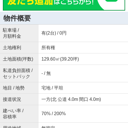
物件概要
駐車場 /
有(2台) / 0円
月額料金
土地権利
所有権
土地面積(坪数)
129.60㎡(39.20坪)
私道負担面積 /
- / 無
セットバック
地目 / 地勢
宅地 / 平坦
接道状況
一方(北 公道 4.0m 間口 4.0m)
建ぺい率 /
70% / 200%
容積率