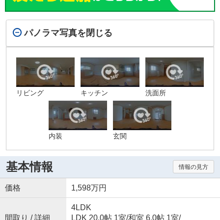
パノラマ写真を閉じる
リビング
キッチン
洗面所
内装
玄関
基本情報
情報の見方
価格
1,598万円
4LDK
間取り / 詳細
LDK 20.0帖 1室
/
和室 6.0帖 1室
/