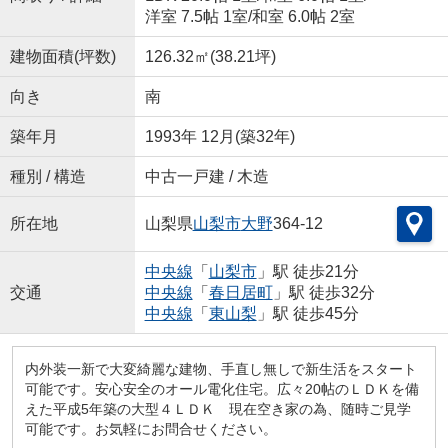
洋室 7.5帖 1室
/
和室 6.0帖 2室
建物面積(坪数)
126.32㎡(38.21坪)
向き
南
築年月
1993年 12月(築32年)
種別 / 構造
中古一戸建 / 木造
所在地
山梨県
山梨市
大野
364-12
中央線
「
山梨市
」駅 徒歩21分
交通
中央線
「
春日居町
」駅 徒歩32分
中央線
「
東山梨
」駅 徒歩45分
内外装一新で大変綺麗な建物、手直し無しで新生活をスタート
可能です。安心安全のオール電化住宅。広々20帖のＬＤＫを備
えた平成5年築の大型４ＬＤＫ 現在空き家の為、随時ご見学
可能です。お気軽にお問合せください。