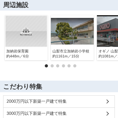
周辺施設
加納岩保育園
山梨市立加納岩小学校
オギノ 山
約448m／6分
約1161m／15分
約1081m／
こだわり特集
2000万円以下新築一戸建て特集
3000万円以下新築一戸建て特集