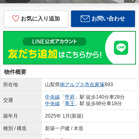
お気に入り追加
お問い合わせ
物件概要
所在地
山梨県
南アルプス市
在家塚
893
中央線
「
甲府
」駅 徒歩140分車28分
交通
中央線
「
竜王
」駅 徒歩98分車18分
築年月
2025年 1月(新築)
種別 / 構造
新築一戸建 / 木造