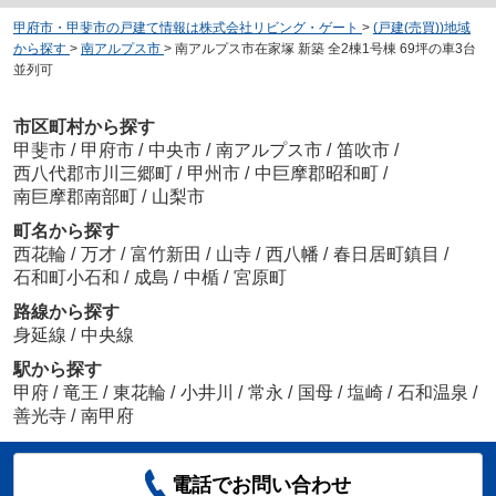
甲府市・甲斐市の戸建て情報は株式会社リビング・ゲート
>
(戸建(売買))地域
から探す
>
南アルプス市
>
南アルプス市在家塚 新築 全2棟1号棟 69坪の車3台
並列可
市区町村から探す
甲斐市
/
甲府市
/
中央市
/
南アルプス市
/
笛吹市
/
西八代郡市川三郷町
/
甲州市
/
中巨摩郡昭和町
/
南巨摩郡南部町
/
山梨市
町名から探す
西花輪
/
万才
/
富竹新田
/
山寺
/
西八幡
/
春日居町鎮目
/
石和町小石和
/
成島
/
中楯
/
宮原町
路線から探す
身延線
/
中央線
駅から探す
甲府
/
竜王
/
東花輪
/
小井川
/
常永
/
国母
/
塩崎
/
石和温泉
/
善光寺
/
南甲府
電話でお問い合わせ