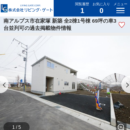
閲覧履歴
お気に入り
メニュー
1
0
南アルプス市在家塚 新築 全2棟1号棟 69坪の車3
台並列可の過去掲載物件情報
1 / 5