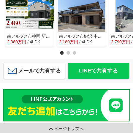
南アルプス市桃園 新築戸建全2棟 2号棟 南道路で日当良好
南アルプス市鮎沢 中古戸建 建物一新工事済 敷地広々104坪
2,380
万
円
/ 4LDK
2,180
万
円
/ 4LDK
2,790
万
円
メールで共有する
LINEで共有する
ページトップへ