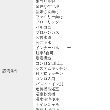
陽当り良好
閑静な住宅地
新婚さん向け
ファミリー向け
フローリング
バルコニー
プロパンガス
公営水道
公共下水
インナーバルコニー
駐車3台可
耐震構造
コンロ２口以上
システムキッチン
設備条件
対面式キッチン
コンロ３口
バス・トイレ別
追焚機能浴室
浴室乾燥機
温水洗浄便座
トイレ２ヶ所
浴室１坪以上