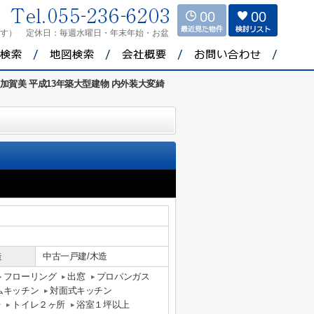
00
00
ます）
定休日：
毎週水曜日・年末年始・お盆
加賀美 平成13年築大型建物 内外装大変綺
造
中古一戸建/木造
フローリング
出窓
プロパンガス
ムキッチン
対面式キッチン
台
トイレ２ヶ所
浴室１坪以上