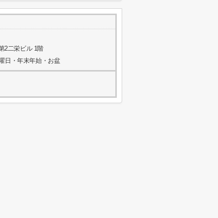
第2二栄ビル 1階
水曜日・年末年始・お盆