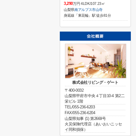
3,290
万円 4LDK/107.23㎡
山梨県
南アルプス市
山寺
身延線「東花輪」駅 徒歩81分
株式会社リビング・ゲート
〒400-0032
山梨県甲府市中央４丁目10-4 第2二
栄ビル 1階
TEL/055-236-6203
FAX/055-236-6204
山梨県知事 (1) 第2669号
火災保険代理店（あいおいニッセ
イ同和損保）