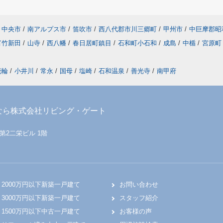
中央市
/
南アルプス市
/
笛吹市
/
西八代郡市川三郷町
/
甲州市
/
中巨摩郡昭
富竹新田
/
山寺
/
西八幡
/
春日居町鎮目
/
石和町小石和
/
成島
/
中楯
/
宮原町
花輪
/
小井川
/
常永
/
国母
/
塩崎
/
石和温泉
/
善光寺
/
南甲府
なら株式会社リビング・ゲート
 第2二栄ビル 1階
2000万円以下新築一戸建て
お問い合わせ
3000万円以下新築一戸建て
スタッフ紹介
1500万円以下中古一戸建て
お客様の声