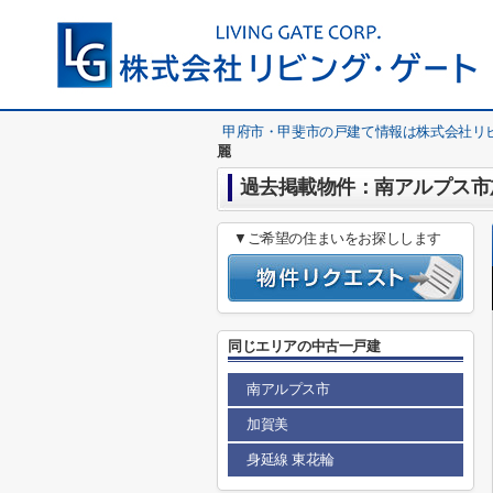
甲府市・甲斐市の戸建て情報は株式会社リ
麗
過去掲載物件：南アルプス市加
▼ご希望の住まいをお探しします
同じエリアの中古一戸建
南アルプス市
加賀美
身延線 東花輪