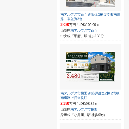
南アルプス市百々 新築全2棟 1号棟 南道
路・車並列3台
3,080
万円 4LDK/109.09㎡
山梨県
南アルプス市
百々
中央線「甲府」駅 徒歩138分
南アルプス市桃園 新築戸建全2棟 2号棟
南道路で日当良好
2,380
万円 4LDK/98.82㎡
山梨県
南アルプス市
桃園
身延線「小井川」駅 徒歩99分