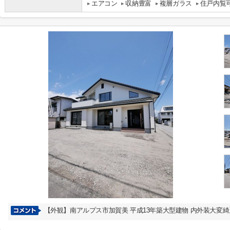
エアコン
収納豊富
複層ガラス
住戸内覧
【外観】南アルプス市加賀美 平成13年築大型建物 内外装大変