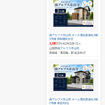
南アルプス市山寺 オール電化新築全3棟
3号棟 長期優良住宅
3,280
万円 4LDK/109.71㎡
山梨県
南アルプス市
山寺
身延線「東花輪」駅 徒歩81分
南アルプス市山寺 オール電化新築全3棟
2号棟 車並列3台