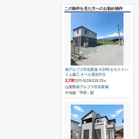
この物件を見た方へのお勧め物件
南アルプス市在家塚 Ｈ24年セキスイハ
イム施工 オール電化中古
2,790
万円 4LDK/119.23㎡
山梨県
南アルプス市
在家塚
中央線「甲府」駅