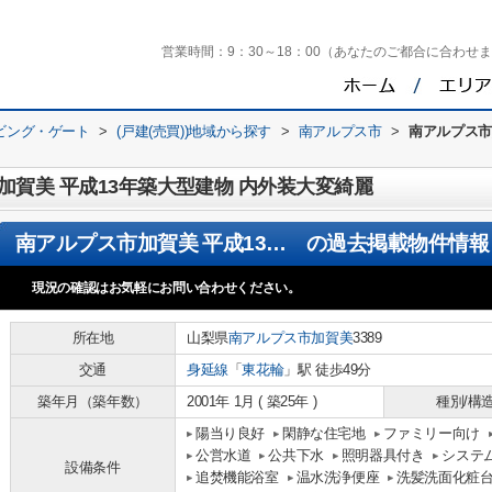
営業時間：
9：30～18：00（あなたのご都合に合わせ
ビング・ゲート
>
(戸建(売買))地域から探す
>
南アルプス市
>
南アルプス市
賀美 平成13年築大型建物 内外装大変綺麗
南アルプス市加賀美 平成13年築大型建物 内外装大変綺麗
の過去掲載物件情報
現況の確認はお気軽にお問い合わせください。
所在地
山梨県
南アルプス市
加賀美
3389
交通
身延線
「
東花輪
」駅 徒歩49分
築年月（築年数）
2001年 1月 ( 築25年 )
種別/構
陽当り良好
閑静な住宅地
ファミリー向け
公営水道
公共下水
照明器具付き
システ
設備条件
追焚機能浴室
温水洗浄便座
洗髪洗面化粧