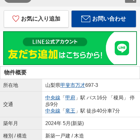
お気に入り追加
お問い合わせ
物件概要
所在地
山梨県
甲斐市
万才
697-3
中央線
「
甲府
」駅 バス16分 「榎局」 停
交通
歩9分
中央線
「
竜王
」駅 徒歩40分車7分
築年月
2024年 5月(新築)
種別 / 構造
新築一戸建 / 木造