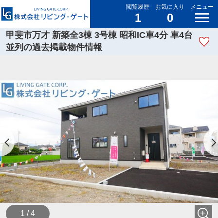
閲覧履歴
お気に入り
メニュー
1
0
甲斐市万才 新築全3棟 3号棟 昭和IC車4分 車4台
並列の過去掲載物件情報
1 / 4