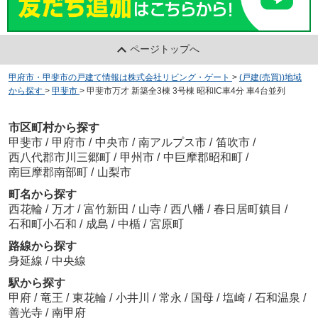
ページトップへ
甲府市・甲斐市の戸建て情報は株式会社リビング・ゲート
>
(戸建(売買))地域
から探す
>
甲斐市
>
甲斐市万才 新築全3棟 3号棟 昭和IC車4分 車4台並列
市区町村から探す
甲斐市
/
甲府市
/
中央市
/
南アルプス市
/
笛吹市
/
西八代郡市川三郷町
/
甲州市
/
中巨摩郡昭和町
/
南巨摩郡南部町
/
山梨市
町名から探す
西花輪
/
万才
/
富竹新田
/
山寺
/
西八幡
/
春日居町鎮目
/
石和町小石和
/
成島
/
中楯
/
宮原町
路線から探す
身延線
/
中央線
駅から探す
甲府
/
竜王
/
東花輪
/
小井川
/
常永
/
国母
/
塩崎
/
石和温泉
/
善光寺
/
南甲府