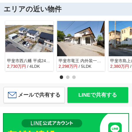
エリアの近い物件
甲斐市西八幡 平成24年築積水ハウス施工の中古住宅 南道路
甲斐市竜王 内外装一新 南道路 敷地74坪 車5台
2,730
万
円
/ 4LDK
2,298
万
円
/ 5LDK
2,380
万
円
メールで共有する
LINEで共有する