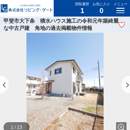
閲覧履歴
お気に入り
メニュー
1
0
甲斐市大下条 積水ハウス施工の令和元年築綺麗
な中古戸建 角地の過去掲載物件情報
1 / 13