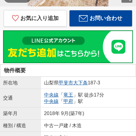
お気に入り追加
お問い合わせ
物件概要
所在地
山梨県
甲斐市
大下条
187-3
中央線
「
竜王
」駅 徒歩17分
交通
中央線
「
甲府
」駅
築年月
2018年 9月(築7年)
種別 / 構造
中古一戸建 / 木造