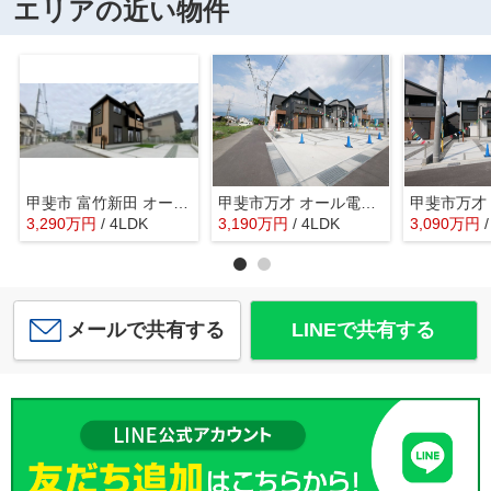
エリアの近い物件
甲斐市 富竹新田 オール電化新築全1棟 1号棟 長期優良住宅
甲斐市万才 オール電化新築戸建 全3棟 1号棟 南西・北西角
3,290
万
円
/ 4LDK
3,190
万
円
/ 4LDK
3,090
万
円
メールで共有する
LINEで共有する