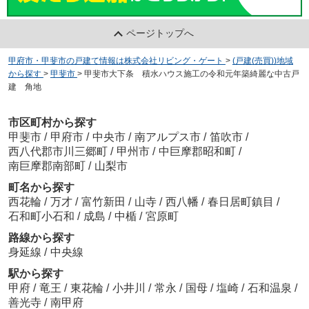
ページトップへ
甲府市・甲斐市の戸建て情報は株式会社リビング・ゲート
>
(戸建(売買))地域
から探す
>
甲斐市
>
甲斐市大下条 積水ハウス施工の令和元年築綺麗な中古戸
建 角地
市区町村から探す
甲斐市
/
甲府市
/
中央市
/
南アルプス市
/
笛吹市
/
西八代郡市川三郷町
/
甲州市
/
中巨摩郡昭和町
/
南巨摩郡南部町
/
山梨市
町名から探す
西花輪
/
万才
/
富竹新田
/
山寺
/
西八幡
/
春日居町鎮目
/
石和町小石和
/
成島
/
中楯
/
宮原町
路線から探す
身延線
/
中央線
駅から探す
甲府
/
竜王
/
東花輪
/
小井川
/
常永
/
国母
/
塩崎
/
石和温泉
/
善光寺
/
南甲府