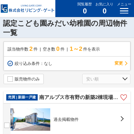
閲覧履歴
お気に入り
メニュー
0
0
認定こども園みだい幼稚園の周辺物件
一覧
2
0
1～2
該当物件数
件
空き数
件
件を表示
変更
絞り込み条件：
なし
販売物件のみ
南アルプス市有野の新築2棟現場 1号棟 オール電化・車4台
売買 | 新築一戸建
過去掲載物件