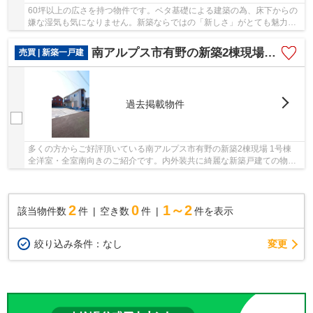
60坪以上の広さを持つ物件です。ベタ基礎による建築の為、床下からの
嫌な湿気も気になりません。新築ならではの「新しさ」がとても魅力で
す。地盤調査済みなので、防災面での安心感が...
南アルプス市有野の新築2棟現場 1号棟 全洋室・全室南向き
売買 | 新築一戸建
過去掲載物件
多くの方からご好評頂いている南アルプス市有野の新築2棟現場 1号棟
全洋室・全室南向きのご紹介です。内外装共に綺麗な新築戸建ての物件
はいかがでしょうか。室内環境を左右する基礎...
2
0
1～2
該当物件数
件
空き数
件
件を表示
変更
絞り込み条件：
なし