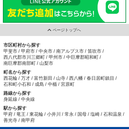
ページトップへ
市区町村から探す
甲斐市
/
甲府市
/
中央市
/
南アルプス市
/
笛吹市
/
西八代郡市川三郷町
/
甲州市
/
中巨摩郡昭和町
/
南巨摩郡南部町
/
山梨市
町名から探す
西花輪
/
万才
/
富竹新田
/
山寺
/
西八幡
/
春日居町鎮目
/
石和町小石和
/
成島
/
中楯
/
宮原町
路線から探す
身延線
/
中央線
駅から探す
甲府
/
竜王
/
東花輪
/
小井川
/
常永
/
国母
/
塩崎
/
石和温泉
/
善光寺
/
南甲府