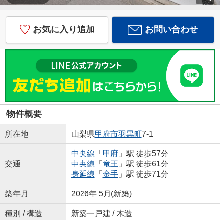
お気に入り追加
お問い合わせ
物件概要
所在地
山梨県
甲府市
羽黒町
7-1
中央線
「
甲府
」駅 徒歩57分
交通
中央線
「
竜王
」駅 徒歩61分
身延線
「
金手
」駅 徒歩71分
築年月
2026年 5月(新築)
種別 / 構造
新築一戸建 / 木造