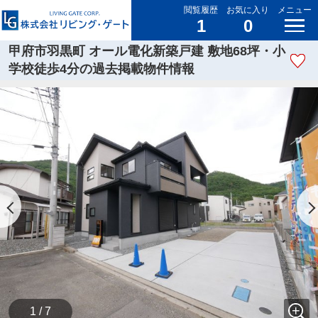
閲覧履歴
お気に入り
メニュー
1
0
甲府市羽黒町 オール電化新築戸建 敷地68坪・小
学校徒歩4分の過去掲載物件情報
1 / 7