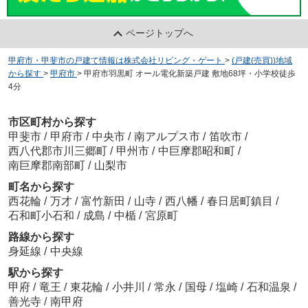
ページトップへ
甲府市・甲斐市の戸建て情報は株式会社リビング・ゲート
>
(戸建(売買))地域
から探す
>
甲府市
>
甲府市羽黒町 オール電化新築戸建 敷地68坪・小学校徒歩
4分
市区町村から探す
甲斐市
/
甲府市
/
中央市
/
南アルプス市
/
笛吹市
/
西八代郡市川三郷町
/
甲州市
/
中巨摩郡昭和町
/
南巨摩郡南部町
/
山梨市
町名から探す
西花輪
/
万才
/
富竹新田
/
山寺
/
西八幡
/
春日居町鎮目
/
石和町小石和
/
成島
/
中楯
/
宮原町
路線から探す
身延線
/
中央線
駅から探す
甲府
/
竜王
/
東花輪
/
小井川
/
常永
/
国母
/
塩崎
/
石和温泉
/
善光寺
/
南甲府