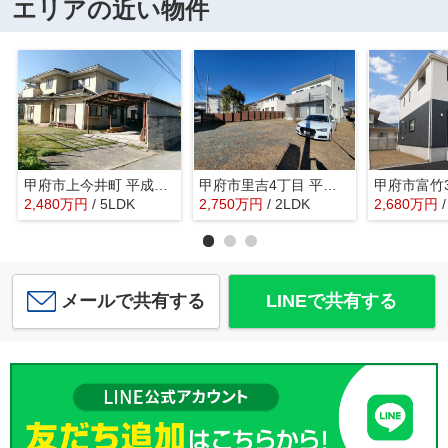
エリアの近い物件
甲府市上今井町 平成2年築中古戸建 南道路・綺麗な建物
甲府市里吉4丁目 平成29年築中古戸建 南道路 車6台以上
2,480
万
円
/ 5LDK
2,750
万
円
/ 2LDK
2,680
万
円
メールで共有する
LINEで共有する