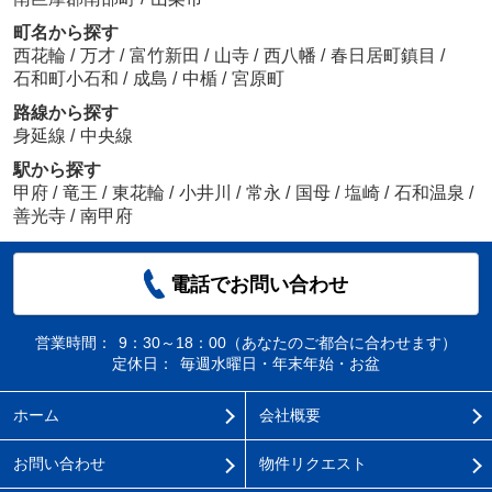
町名から探す
西花輪
/
万才
/
富竹新田
/
山寺
/
西八幡
/
春日居町鎮目
/
石和町小石和
/
成島
/
中楯
/
宮原町
路線から探す
身延線
/
中央線
駅から探す
甲府
/
竜王
/
東花輪
/
小井川
/
常永
/
国母
/
塩崎
/
石和温泉
/
善光寺
/
南甲府
電話でお問い合わせ
営業時間：
9：30～18：00（あなたのご都合に合わせます）
定休日：
毎週水曜日・年末年始・お盆
ホーム
会社概要
お問い合わせ
物件リクエスト