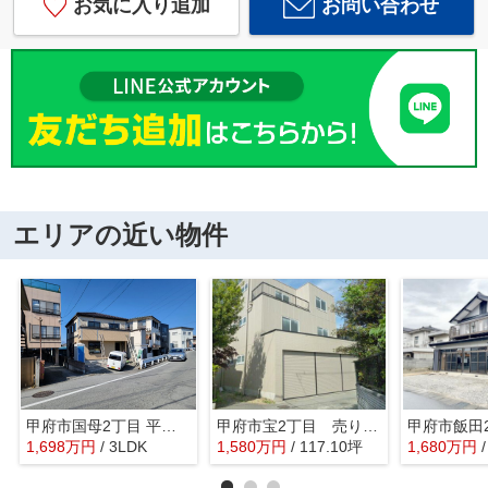
お気に入り追加
お問い合わせ
エリアの近い物件
甲府市国母2丁目 平成20年築中古戸建 内装一新 車1台
甲府市宝2丁目 売り店舗+住居 敷地76坪南道路
1,698
万
円
/ 3LDK
1,580
万
円
/ 117.10坪
1,680
万
円