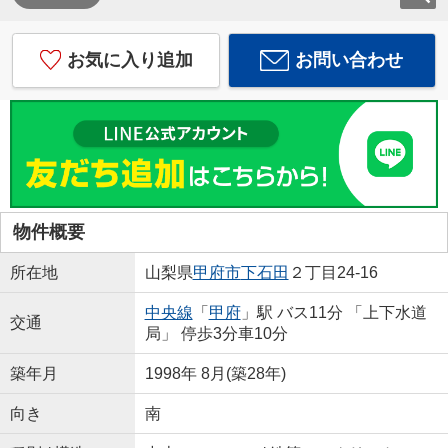
お気に入り追加
お問い合わせ
物件概要
所在地
山梨県
甲府市
下石田
２丁目24-16
中央線
「
甲府
」駅 バス11分 「上下水道
交通
局」 停歩3分車10分
築年月
1998年 8月(築28年)
向き
南