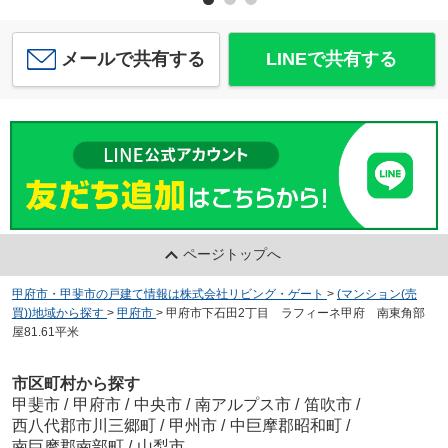
メールで共有する
LINEで共有する
ページトップへ
甲府市・甲斐市の戸建て情報は株式会社リビング・ゲート
>
(マンション(売
買))地域から探す
>
甲府市
>
甲府市下石田2丁目 ラフィーネ甲府 南東角部
屋81.61平米
市区町村から探す
甲斐市
/
甲府市
/
中央市
/
南アルプス市
/
笛吹市
/
西八代郡市川三郷町
/
甲州市
/
中巨摩郡昭和町
/
南巨摩郡南部町
/
山梨市