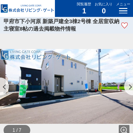
閲覧履歴
お気に入り
メニュー
1
0
甲府市下小河原 新築戸建全3棟2号棟 全居室収納
主寝室8帖の過去掲載物件情報
1 / 7