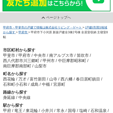
ページトップへ
甲府市・甲斐市の戸建て情報は株式会社リビング・ゲート
>
(戸建(売買))地域
から探す
>
甲府市
>
甲府市下小河原 新築戸建全3棟2号棟 全居室収納 主寝室8
帖
市区町村から探す
甲斐市
/
甲府市
/
中央市
/
南アルプス市
/
笛吹市
/
西八代郡市川三郷町
/
甲州市
/
中巨摩郡昭和町
/
南巨摩郡南部町
/
山梨市
町名から探す
西花輪
/
万才
/
富竹新田
/
山寺
/
西八幡
/
春日居町鎮目
/
石和町小石和
/
成島
/
中楯
/
宮原町
路線から探す
身延線
/
中央線
駅から探す
甲府
/
竜王
/
東花輪
/
小井川
/
常永
/
国母
/
塩崎
/
石和温泉
/