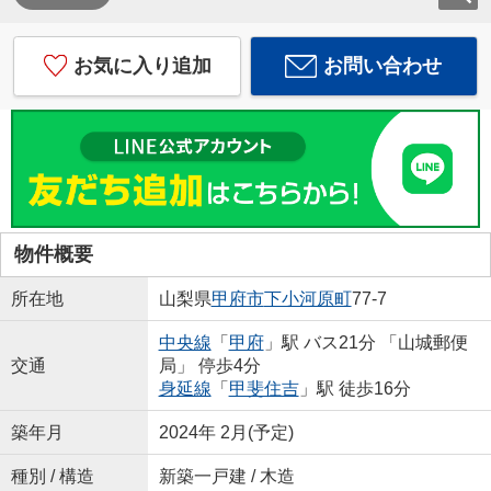
お気に入り追加
お問い合わせ
物件概要
所在地
山梨県
甲府市
下小河原町
77-7
中央線
「
甲府
」駅 バス21分 「山城郵便
交通
局」 停歩4分
身延線
「
甲斐住吉
」駅 徒歩16分
築年月
2024年 2月(予定)
種別 / 構造
新築一戸建 / 木造