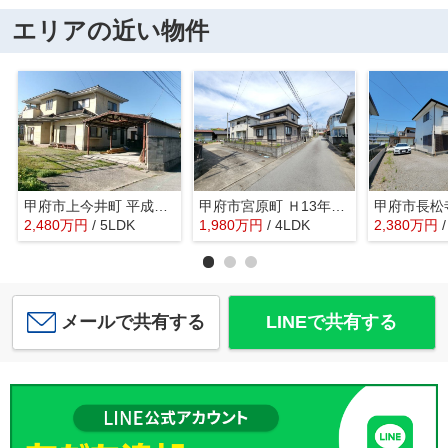
エリアの近い物件
甲府市上今井町 平成2年築中古戸建 南道路・綺麗な建物
甲府市宮原町 Ｈ13年築中古戸建 綺麗な室内 日当良好
2,480
万
円
/ 5LDK
1,980
万
円
/ 4LDK
2,380
万
円
メールで共有する
LINEで共有する