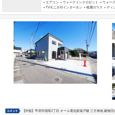
エアコン
ウォークインクロゼット
ウォー
TVモニタ付インターホン
複層ガラス
ディ
【外観】甲府市国母2丁目 オール電化新築戸建 三方角地 建物完