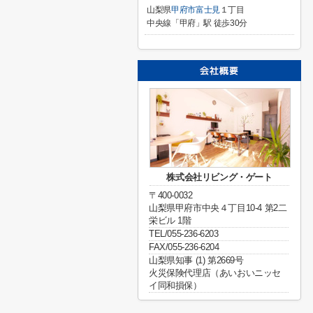
山梨県
甲府市
富士見
１丁目
中央線「甲府」駅 徒歩30分
株式会社リビング・ゲート
〒400-0032
山梨県甲府市中央４丁目10-4 第2二
栄ビル 1階
TEL/055-236-6203
FAX/055-236-6204
山梨県知事 (1) 第2669号
火災保険代理店（あいおいニッセ
イ同和損保）