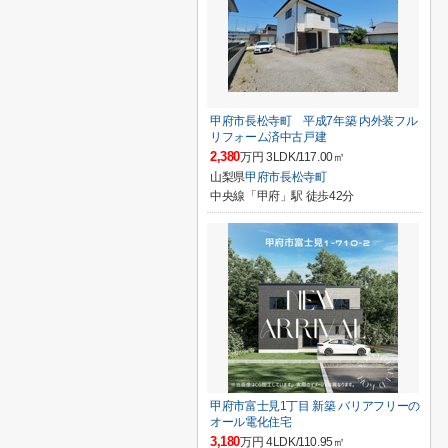
甲府市長松寺町 平成7年築 内外装フル
リフォーム済中古戸建
2,380
万円 3LDK/117.00㎡
山梨県
甲府市
長松寺町
中央線「甲府」駅 徒歩42分
甲府市富士見1丁目 新築 バリアフリーの
オール電化住宅
3,180
万円 4LDK/110.95㎡