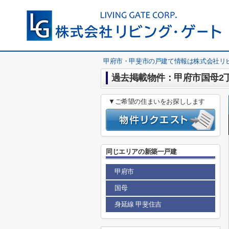
甲府市・甲斐市の戸建て情報は株式会社リ
過去掲載物件：甲府市国母2丁
▼ご希望の住まいをお探しします
同じエリアの新築一戸建
甲府市
国母
身延線 甲斐住吉