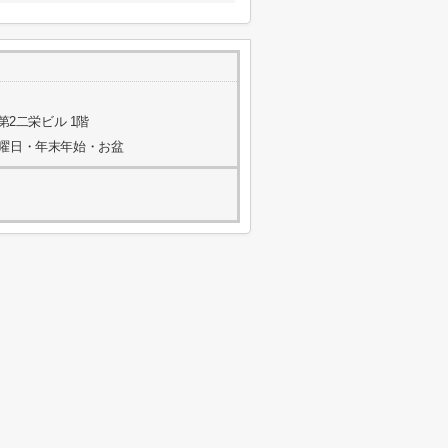
第2二栄ビル 1階
水曜日・年末年始・お盆