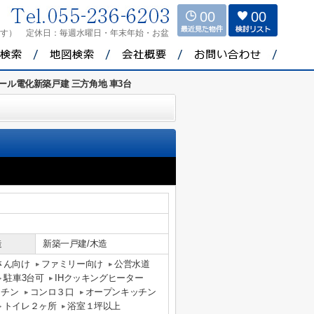
00
00
ます）
定休日：
毎週水曜日・年末年始・お盆
ール電化新築戸建 三方角地 車3台
造
新築一戸建/木造
さん向け
ファミリー向け
公営水道
駐車3台可
IHクッキングヒーター
ッチン
コンロ３口
オープンキッチン
トイレ２ヶ所
浴室１坪以上