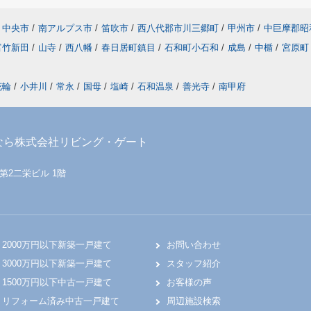
中央市
/
南アルプス市
/
笛吹市
/
西八代郡市川三郷町
/
甲州市
/
中巨摩郡昭
富竹新田
/
山寺
/
西八幡
/
春日居町鎮目
/
石和町小石和
/
成島
/
中楯
/
宮原町
花輪
/
小井川
/
常永
/
国母
/
塩崎
/
石和温泉
/
善光寺
/
南甲府
なら株式会社リビング・ゲート
 第2二栄ビル 1階
2000万円以下新築一戸建て
お問い合わせ
3000万円以下新築一戸建て
スタッフ紹介
1500万円以下中古一戸建て
お客様の声
リフォーム済み中古一戸建て
周辺施設検索