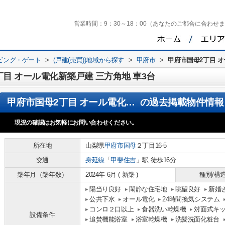
営業時間：
9：30～18：00（あなたのご都合に合わせ
ビング・ゲート
>
(戸建(売買))地域から探す
>
甲府市
>
甲府市国母2丁目 オ
目 オール電化新築戸建 三方角地 車3台
甲府市国母2丁目 オール電化新築戸建 三方角地 車3台
の過去掲載物件情報
現況の確認はお気軽にお問い合わせください。
所在地
山梨県
甲府市
国母
２丁目16-5
交通
身延線
「
甲斐住吉
」駅 徒歩16分
築年月（築年数）
2024年 6月 ( 新築 )
種別/構
陽当り良好
閑静な住宅地
眺望良好
新婚
公共下水
オール電化
24時間換気システム
コンロ２口以上
食器洗い乾燥機
対面式キ
設備条件
追焚機能浴室
浴室乾燥機
洗髪洗面化粧台