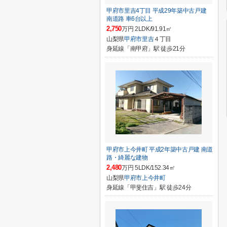
甲府市里吉4丁目 平成29年築中古戸建
南道路 車6台以上
2,750
万円 2LDK/91.91㎡
山梨県
甲府市
里吉
４丁目
身延線「南甲府」駅 徒歩21分
甲府市上今井町 平成2年築中古戸建 南道
路・綺麗な建物
2,480
万円 5LDK/152.34㎡
山梨県
甲府市
上今井町
身延線「甲斐住吉」駅 徒歩24分