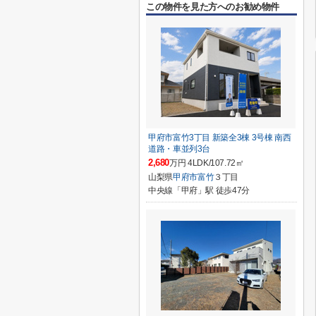
この物件を見た方へのお勧め物件
甲府市富竹3丁目 新築全3棟 3号棟 南西
道路・車並列3台
2,680
万円 4LDK/107.72㎡
山梨県
甲府市
富竹
３丁目
中央線「甲府」駅 徒歩47分