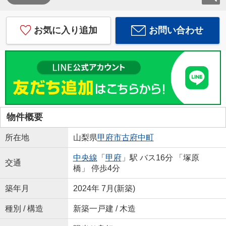
お気に入り追加
お問い合わせ
物件概要
所在地
山梨県
甲府市
古府中町
中央線
「
甲府
」駅 バス16分 「塚原
交通
橋」 停歩4分
築年月
2024年 7月(新築)
種別 / 構造
新築一戸建 / 木造