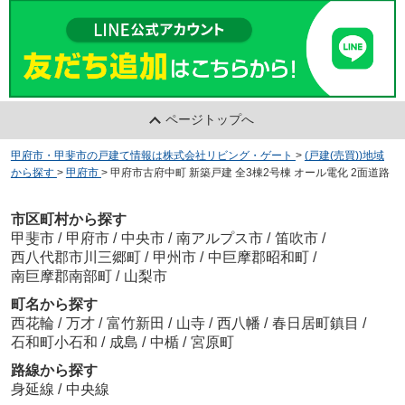
ページトップへ
甲府市・甲斐市の戸建て情報は株式会社リビング・ゲート
>
(戸建(売買))地域
から探す
>
甲府市
>
甲府市古府中町 新築戸建 全3棟2号棟 オール電化 2面道路
市区町村から探す
甲斐市
/
甲府市
/
中央市
/
南アルプス市
/
笛吹市
/
西八代郡市川三郷町
/
甲州市
/
中巨摩郡昭和町
/
南巨摩郡南部町
/
山梨市
町名から探す
西花輪
/
万才
/
富竹新田
/
山寺
/
西八幡
/
春日居町鎮目
/
石和町小石和
/
成島
/
中楯
/
宮原町
路線から探す
身延線
/
中央線