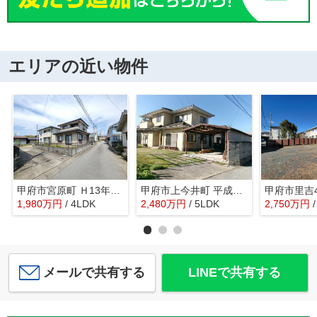
エリアの近い物件
甲府市宮原町 Ｈ13年築中古戸建 綺麗な室内 日当良好
甲府市上今井町 平成2年築中古戸建 南道路・綺麗な建物
1,980
万
円
/ 4LDK
2,480
万
円
/ 5LDK
2,750
万
円
メールで共有する
LINEで共有する