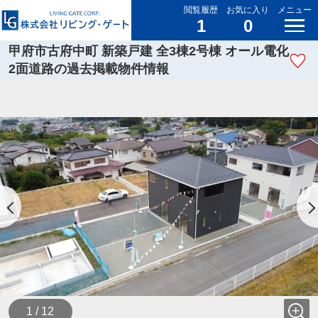
閲覧履歴
お気に入り
メニュー
1
0
甲府市古府中町 新築戸建 全3棟2号棟 オール電化
2面道路の過去掲載物件情報
1 / 12