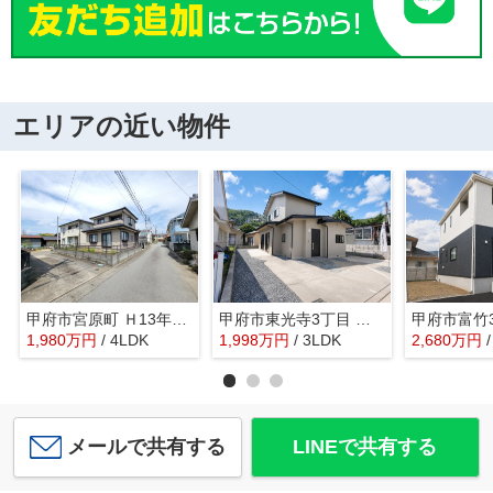
エリアの近い物件
甲府市宮原町 Ｈ13年築中古戸建 綺麗な室内 日当良好
甲府市東光寺3丁目 内外装一新 中古戸建 駅歩13分 車4台
1,980
万
円
/ 4LDK
1,998
万
円
/ 3LDK
2,680
万
円
メールで共有する
LINEで共有する