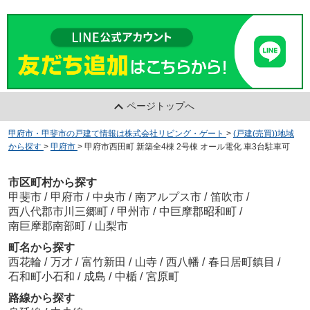
ページトップへ
甲府市・甲斐市の戸建て情報は株式会社リビング・ゲート
>
(戸建(売買))地域
から探す
>
甲府市
>
甲府市西田町 新築全4棟 2号棟 オール電化 車3台駐車可
市区町村から探す
甲斐市
/
甲府市
/
中央市
/
南アルプス市
/
笛吹市
/
西八代郡市川三郷町
/
甲州市
/
中巨摩郡昭和町
/
南巨摩郡南部町
/
山梨市
町名から探す
西花輪
/
万才
/
富竹新田
/
山寺
/
西八幡
/
春日居町鎮目
/
石和町小石和
/
成島
/
中楯
/
宮原町
路線から探す