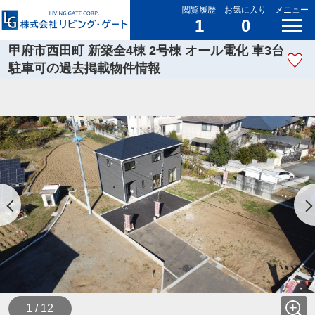
閲覧履歴
お気に入り
メニュー
1
0
甲府市西田町 新築全4棟 2号棟 オール電化 車3台
駐車可の過去掲載物件情報
1 / 12