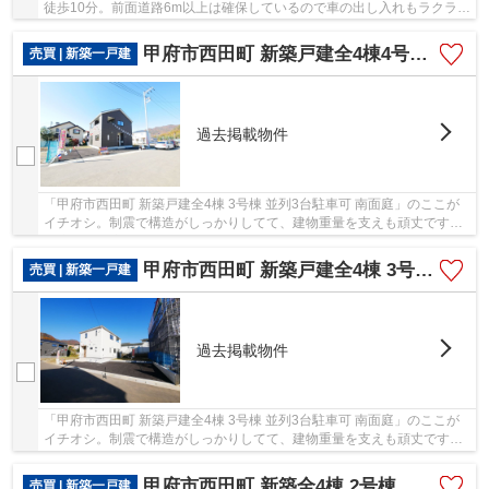
徒歩10分。前面道路6m以上は確保しているので車の出し入れもラクラク
です。ベタ基礎なので床下の湿気も気になりま...
甲府市西田町 新築戸建全4棟4号棟 オール電化 車3台駐車可能
売買 | 新築一戸建
過去掲載物件
「甲府市西田町 新築戸建全4棟 3号棟 並列3台駐車可 南面庭」のここが
イチオシ。制震で構造がしっかりしてて、建物重量を支えも頑丈です。
快適な住環境を支えるのは、強靭なベタ基礎の...
甲府市西田町 新築戸建全4棟 3号棟 並列3台駐車可 南面庭
売買 | 新築一戸建
過去掲載物件
「甲府市西田町 新築戸建全4棟 3号棟 並列3台駐車可 南面庭」のここが
イチオシ。制震で構造がしっかりしてて、建物重量を支えも頑丈です。
快適な住環境を支えるのは、強靭なベタ基礎の...
甲府市西田町 新築全4棟 2号棟 オール電化 車3台駐車可
売買 | 新築一戸建