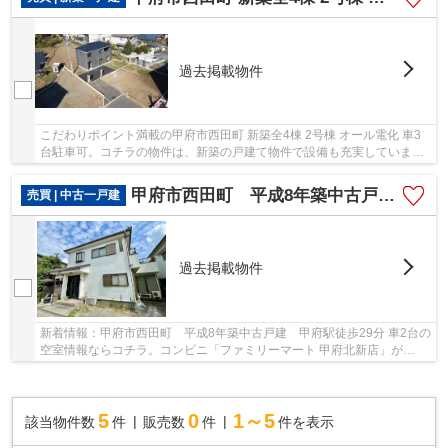
過去掲載物件
こだわりポイント満載の甲府市西田町 新築全4棟 2号棟 オール電化 車3
台駐車可。コチラの物件は、新築の戸建て物件で設備も充実していま
す。前面道路6m以上の物件です。新築にこだわり...
甲府市西田町 平成8年築中古戸建 甲府駅徒歩29分 車2台
売買 | 中古一戸建
過去掲載物件
新着情報：甲府市西田町 平成8年築中古戸建 甲府駅徒歩29分 車2台の
空室情報ならコチラ。コンビニ「ファミリーマート 甲府北新店」が
248m以内にある物件です。中古の戸建て物件は、...
5
0
1～5
該当物件数
件
販売数
件
件を表示