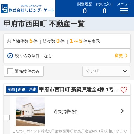
閲覧履歴
お気に入り
メニュー
0
0
甲府市西田町 不動産一覧
5
0
1～5
該当物件数
件
販売数
件
件を表示
変更
絞り込み条件：
なし
販売物件のみ
甲府市西田町 新築戸建全4棟 1号棟 オール電化 車3台
売買 | 新築一戸建
過去掲載物件
こだわりポイント満載の甲府市西田町 新築戸建全4棟 1号棟 相川小まで