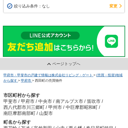
変更
絞り込み条件：
なし
ページトップへ
甲府市・甲斐市の戸建て情報は株式会社リビング・ゲート
>
(売買・投資)地域
から探す
>
甲府市
>
西田町の売買物件
市区町村から探す
甲斐市
/
甲府市
/
中央市
/
南アルプス市
/
笛吹市
/
西八代郡市川三郷町
/
甲州市
/
中巨摩郡昭和町
/
南巨摩郡南部町
/
山梨市
町名から探す