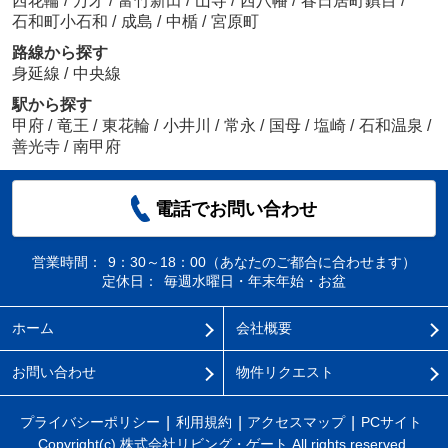
西花輪
/
万才
/
富竹新田
/
山寺
/
西八幡
/
春日居町鎮目
/
石和町小石和
/
成島
/
中楯
/
宮原町
路線から探す
身延線
/
中央線
駅から探す
甲府
/
竜王
/
東花輪
/
小井川
/
常永
/
国母
/
塩崎
/
石和温泉
/
善光寺
/
南甲府
電話でお問い合わせ
営業時間：
9：30～18：00（あなたのご都合に合わせます）
定休日：
毎週水曜日・年末年始・お盆
ホーム
会社概要
お問い合わせ
物件リクエスト
プライバシーポリシー
利用規約
アクセスマップ
PCサイト
Copyright(c) 株式会社リビング・ゲート All rights reserved.