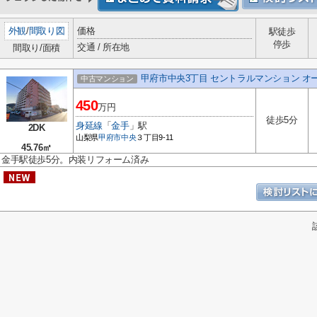
外観
/
間取り図
価格
駅徒歩
停歩
交通 / 所在地
間取り/面積
甲府市中央3丁目 セントラルマンション オー
中古マンション
450
万円
徒歩5分
身延線
「
金手
」駅
2DK
山梨県
甲府市
中央
３丁目9-11
45.76㎡
金手駅徒歩5分。内装リフォーム済み