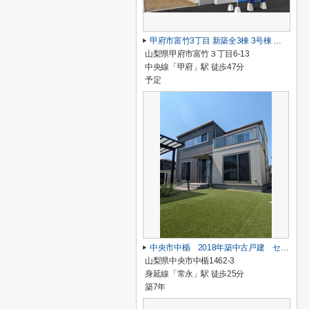
甲府市富竹3丁目 新築全3棟 3号棟 南西道路・車並列3台
山梨県甲府市富竹３丁目6-13
中央線「甲府」駅 徒歩47分
予定
中央市中楯 2018年築中古戸建 セキスイハイム施工 太陽光パネル
山梨県中央市中楯1462-3
身延線「常永」駅 徒歩25分
築7年