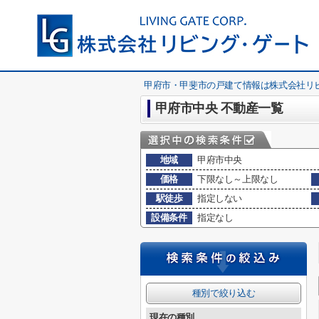
甲府市・甲斐市の戸建て情報は株式会社リ
甲府市中央 不動産一覧
地域
甲府市中央
価格
下限なし～上限なし
駅徒歩
指定しない
設備条件
指定なし
種別で絞り込む
現在の種別