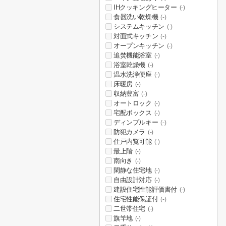
IHクッキングヒーター
(-)
食器洗い乾燥機
(-)
システムキッチン
(-)
対面式キッチン
(-)
オープンキッチン
(-)
追焚機能浴室
(-)
浴室乾燥機
(-)
温水洗浄便座
(-)
床暖房
(-)
収納豊富
(-)
オートロック
(-)
宅配ボックス
(-)
ディンプルキー
(-)
防犯カメラ
(-)
住戸内覧可能
(-)
最上階
(-)
南向き
(-)
閑静な住宅地
(-)
自由設計対応
(-)
建設住宅性能評価書付
(-)
住宅性能保証付
(-)
二世帯住宅
(-)
旗竿地
(-)