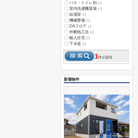
バス・トイレ別
(-)
室内洗濯機置場
(-)
給湯室
(-)
機械警備
(-)
OAフロア
(-)
外断熱工法
(-)
輸入住宅
(-)
下水道
(-)
1
件が該当
新着物件