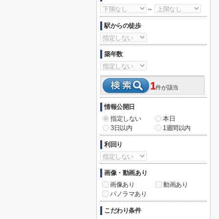
～
駅からの徒歩
築年数
1
件が該当
情報公開日
指定しない
本日
3日以内
1週間以内
利回り
画像・動画あり
画像あり
動画あり
パノラマあり
こだわり条件