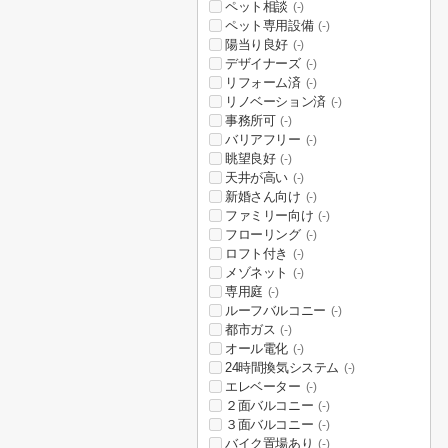
ペット相談
(-)
ペット専用設備
(-)
陽当り良好
(-)
デザイナーズ
(-)
リフォーム済
(-)
リノベーション済
(-)
事務所可
(-)
バリアフリー
(-)
眺望良好
(-)
天井が高い
(-)
新婚さん向け
(-)
ファミリー向け
(-)
フローリング
(-)
ロフト付き
(-)
メゾネット
(-)
専用庭
(-)
ルーフバルコニー
(-)
都市ガス
(-)
オール電化
(-)
24時間換気システム
(-)
エレベーター
(-)
２面バルコニー
(-)
３面バルコニー
(-)
バイク置場あり
(-)