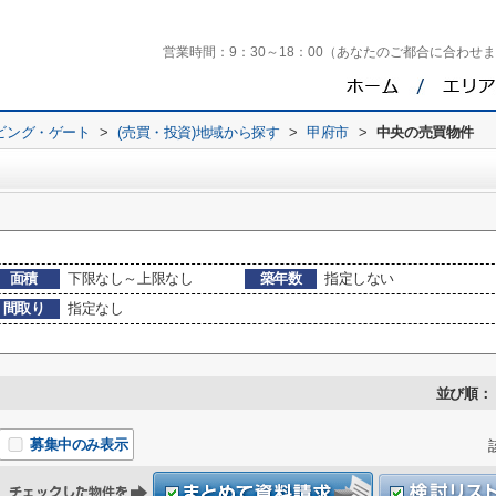
営業時間：
9：30～18：00（あなたのご都合に合わせ
ビング・ゲート
>
(売買・投資)地域から探す
>
甲府市
>
中央の売買物件
面積
下限なし～上限なし
築年数
指定しない
間取り
指定なし
並び順：
募集中のみ表示