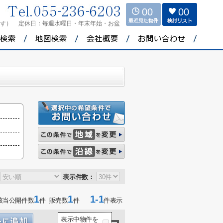
00
00
ます）
定休日：
毎週水曜日・年末年始・お盆
表示件数：
1
1
1-1
該当公開件数
件 販売数
件
件表示
表示中物件を