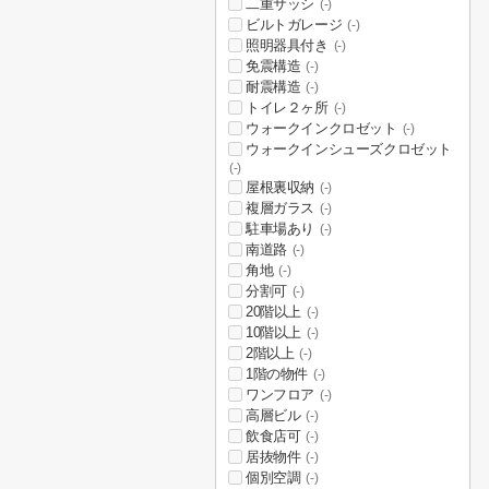
二重サッシ
(-)
ビルトガレージ
(-)
照明器具付き
(-)
免震構造
(-)
耐震構造
(-)
トイレ２ヶ所
(-)
ウォークインクロゼット
(-)
ウォークインシューズクロゼット
(-)
屋根裏収納
(-)
複層ガラス
(-)
駐車場あり
(-)
南道路
(-)
角地
(-)
分割可
(-)
20階以上
(-)
10階以上
(-)
2階以上
(-)
1階の物件
(-)
ワンフロア
(-)
高層ビル
(-)
飲食店可
(-)
居抜物件
(-)
個別空調
(-)