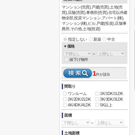
マンション(売買),戸建(売買),土地(売
買),店舗(売買),事務所(売買),住宅以外建
物全部,投資マンション,アパート(棟),
マンション(棟),ビル,戸建(投資),店舗事
務所,その他,土地(投資)
指定しない
新築
中古
▼価格
～
値下げ物件
1
件が該当
間取り
ワンルーム
1K/1DK/1LDK
2K/2DK/2LDK
3K/3DK/3LDK
4K/4DK/4LDK
5K以上
面積
～
土地面積