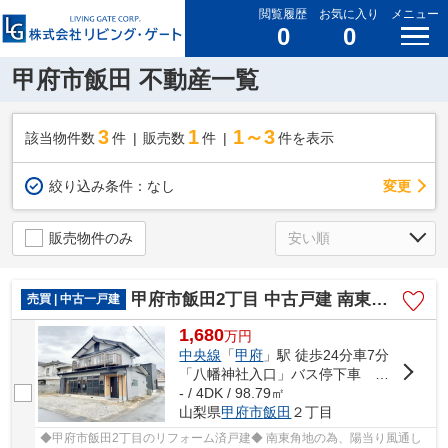
閲覧履歴
お気に入り
メニュー
0
0
甲府市飯田 不動産一覧
3
1
1～3
該当物件数
件
販売数
件
件を表示
変更
絞り込み条件：
なし
販売物件のみ
甲府市飯田2丁目 中古戸建 南東角地 都市ガス 車3台駐車可
売買 | 中古一戸建
1,680
万
円
中央線
「
甲府
」駅 徒歩24分車7分
「八幡神社入口」バス停下車 徒歩2分
- / 4DK / 98.79㎡
山梨県
甲府市
飯田
２丁目
◆甲府市飯田2丁目のリフォーム済戸建◆ 南東角地の為、陽当り風通し