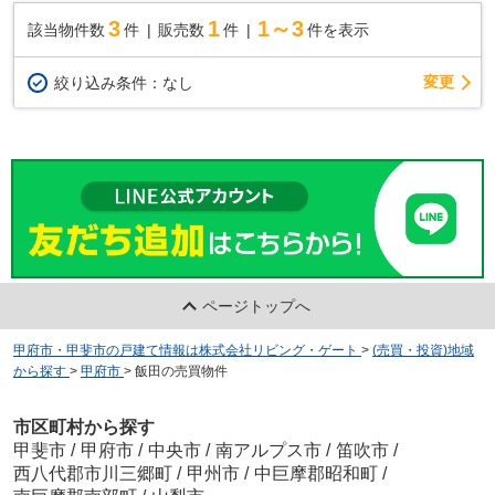
3
1
1～3
該当物件数
件
販売数
件
件を表示
変更
絞り込み条件：
なし
ページトップへ
甲府市・甲斐市の戸建て情報は株式会社リビング・ゲート
>
(売買・投資)地域
から探す
>
甲府市
>
飯田の売買物件
市区町村から探す
甲斐市
/
甲府市
/
中央市
/
南アルプス市
/
笛吹市
/
西八代郡市川三郷町
/
甲州市
/
中巨摩郡昭和町
/