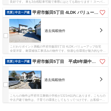
良好です。 車も3台程駐車可能で車県にはとても助かります！ スーパ
ー・ドラックストアまで徒歩10分。 バス停まで徒...
甲府市飯田5丁目 4LDK バリューアップ住宅 全室洋室
売買 | 中古一戸建
過去掲載物件
こだわりポイント満載の甲府市飯田5丁目 4LDK バリューアップ住宅
全室洋室 。耐震補強工事済みの物件です。快適な住環境が魅力的な中古
の戸建て物件で充実した日々を過ごしませんか...
甲府市飯田5丁目 平成8年築中古戸建 大変綺麗な内外装
売買 | 中古一戸建
過去掲載物件
こちらの物件は甲府市立舞鶴小学校が1321m以内にあります。こちらの
中古戸建て物件は、子育ての環境としてもうってつけです。お客様一人
一人、求める条件というのは異なります。当社ス...