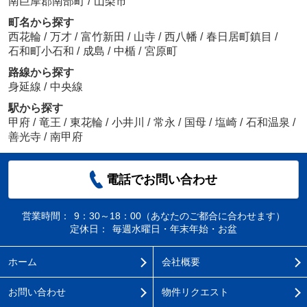
南巨摩郡南部町
/
山梨市
町名から探す
西花輪
/
万才
/
富竹新田
/
山寺
/
西八幡
/
春日居町鎮目
/
石和町小石和
/
成島
/
中楯
/
宮原町
路線から探す
身延線
/
中央線
駅から探す
甲府
/
竜王
/
東花輪
/
小井川
/
常永
/
国母
/
塩崎
/
石和温泉
/
善光寺
/
南甲府
電話でお問い合わせ
営業時間：
9：30～18：00（あなたのご都合に合わせます）
定休日：
毎週水曜日・年末年始・お盆
ホーム
会社概要
お問い合わせ
物件リクエスト