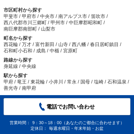
市区町村から探す
甲斐市
/
甲府市
/
中央市
/
南アルプス市
/
笛吹市
/
西八代郡市川三郷町
/
甲州市
/
中巨摩郡昭和町
/
南巨摩郡南部町
/
山梨市
町名から探す
西花輪
/
万才
/
富竹新田
/
山寺
/
西八幡
/
春日居町鎮目
/
石和町小石和
/
成島
/
中楯
/
宮原町
路線から探す
身延線
/
中央線
駅から探す
甲府
/
竜王
/
東花輪
/
小井川
/
常永
/
国母
/
塩崎
/
石和温泉
/
善光寺
/
南甲府
電話でお問い合わせ
営業時間：
9：30～18：00（あなたのご都合に合わせます）
定休日：
毎週水曜日・年末年始・お盆