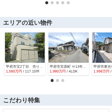
エリアの近い物件
甲府市宝2丁目 売り店舗+住居 敷地76坪南道路
甲府市宮原町 Ｈ13年築中古戸建 綺麗な室内 日当良好
1,580
万
円
/ 117.10坪
1,980
万
円
/ 4LDK
1,998
万
円
こだわり特集