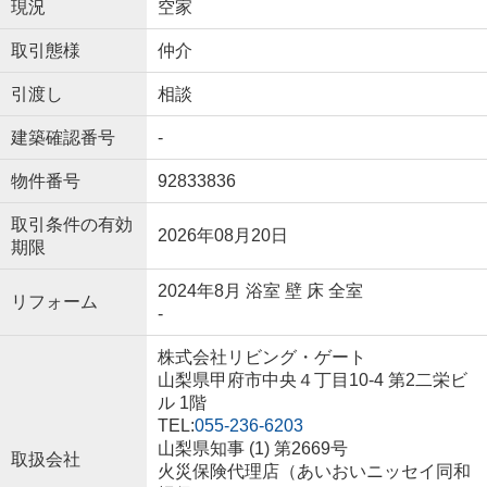
現況
空家
取引態様
仲介
引渡し
相談
建築確認番号
-
物件番号
92833836
取引条件の有効
2026年08月20日
期限
2024年8月 浴室 壁 床 全室
リフォーム
-
株式会社リビング・ゲート
山梨県甲府市中央４丁目10-4 第2二栄ビ
ル 1階
TEL:
055-236-6203
山梨県知事 (1) 第2669号
取扱会社
火災保険代理店（あいおいニッセイ同和