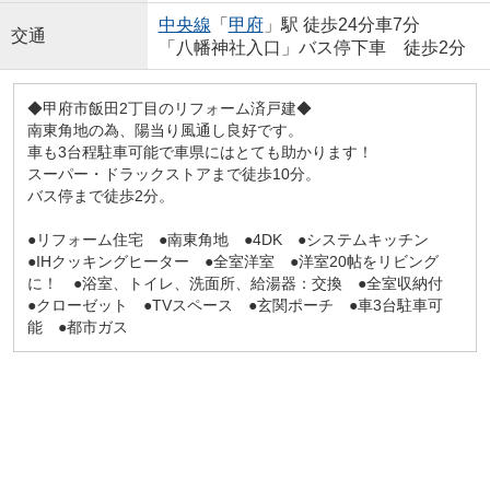
中央線
「
甲府
」駅 徒歩24分車7分
交通
「八幡神社入口」バス停下車 徒歩2分
◆甲府市飯田2丁目のリフォーム済戸建◆
南東角地の為、陽当り風通し良好です。
車も3台程駐車可能で車県にはとても助かります！
スーパー・ドラックストアまで徒歩10分。
バス停まで徒歩2分。
●リフォーム住宅 ●南東角地 ●4DK ●システムキッチン
●IHクッキングヒーター ●全室洋室 ●洋室20帖をリビング
に！ ●浴室、トイレ、洗面所、給湯器：交換 ●全室収納付
●クローゼット ●TVスペース ●玄関ポーチ ●車3台駐車可
能 ●都市ガス