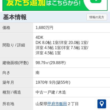
基本情報
情報の見方
価格
1,680万円
4DK
DK 8.0帖 1室
/
洋室 20.0帖 1室
/
間取り / 詳細
洋室 4.5帖 1室
/
洋室 7.5帖 1室
/
洋室 4.5帖 1室
建物面積(坪数)
98.79㎡(29.88坪)
向き
南
築年月
1970年 9月(築55年)
種別 / 構造
中古一戸建 / 木造
所在地
山梨県
甲府市
飯田
２丁目