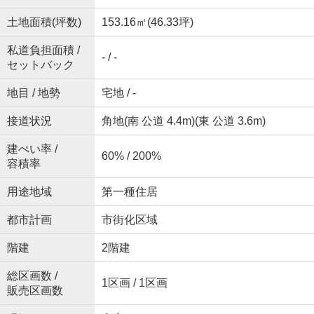
土地面積(坪数)
153.16㎡(46.33坪)
私道負担面積 /
- / -
セットバック
地目 / 地勢
宅地 / -
接道状況
角地(南 公道 4.4m)(東 公道 3.6m)
建ぺい率 /
60% / 200%
容積率
用途地域
第一種住居
都市計画
市街化区域
階建
2階建
総区画数 /
1区画 / 1区画
販売区画数