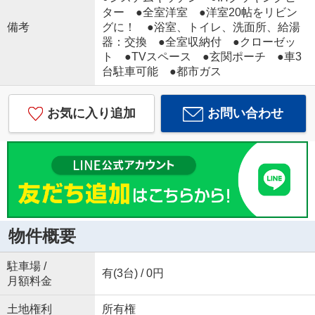
ター ●全室洋室 ●洋室20帖をリビン
備考
グに！ ●浴室、トイレ、洗面所、給湯
器：交換 ●全室収納付 ●クローゼッ
ト ●TVスペース ●玄関ポーチ ●車3
台駐車可能 ●都市ガス
お気に入り追加
お問い合わせ
物件概要
駐車場 /
有(3台) / 0円
月額料金
土地権利
所有権