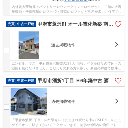
内外装大変綺麗でパントリーやウォークインクローゼット、二階の大容
量収納・子供部屋のロフト×2・寝室のロフトなど見所が多いご住宅で
す。太陽光パネル付きオール電化住宅
甲府市蓬沢町 オール電化新築 南通路・日当良好 車並列3台
売買 | 中古一戸建
過去掲載物件
エンゼルハウス 甲府市蓬沢町②の詳しい情報。ベタ基礎なので床下の
湿気も気になりません。こだわりのある方も多い、新築の戸建て物件と
なっております。前面道路6m以上の物件です。甲...
甲府市酒折1丁目 Ｈ6年築中古 酒折駅徒歩4分 リフォーム済
売買 | 中古一戸建
過去掲載物件
「甲府市酒折1丁目 内外装キレイに生まれ変わり中の3SLDK 」のここ
がイチオシ。駅まで歩いてアクセスできる、徒歩4分圏内の物件です。快