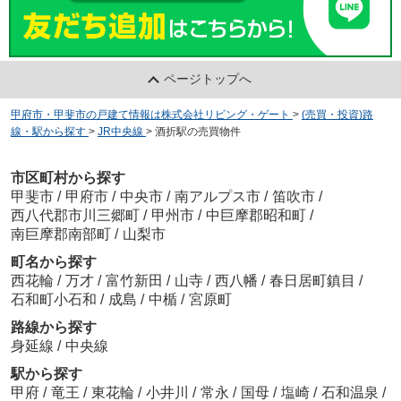
ページトップへ
甲府市・甲斐市の戸建て情報は株式会社リビング・ゲート
>
(売買・投資)路
線・駅から探す
>
JR中央線
>
酒折駅の売買物件
市区町村から探す
甲斐市
/
甲府市
/
中央市
/
南アルプス市
/
笛吹市
/
西八代郡市川三郷町
/
甲州市
/
中巨摩郡昭和町
/
南巨摩郡南部町
/
山梨市
町名から探す
西花輪
/
万才
/
富竹新田
/
山寺
/
西八幡
/
春日居町鎮目
/
石和町小石和
/
成島
/
中楯
/
宮原町
路線から探す
身延線
/
中央線
駅から探す
甲府
/
竜王
/
東花輪
/
小井川
/
常永
/
国母
/
塩崎
/
石和温泉
/