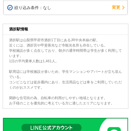
変更
絞り込み条件：
なし
酒折駅情報
酒折駅は山梨県甲府市酒折1丁目にあるJR中央本線の駅。
近くには、酒折宮や甲斐善光など寺観光名所も存在している。
学校施設が多く点在しており、朝夕の通学時間帯は学生が多く利用して
います。
1日の平均乗車人数は1,461人。
駅周辺には学校施設が多いため、学生マンションやアパートが立ち並ん
でいる。
コンビニなどは徒歩圏内にあり、生活用品などは車をご利用していただ
くのがおススメです。
閑静な住宅街の為、自転車の利用がしやすい地域となります。
お子様のことを優先的に考えている方に適したエリアになります。