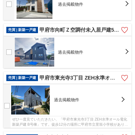
過去掲載物件
甲府市向町Ｚ空調付未入居戸建5号棟 勾配天井吹き抜け 納戸2
売買 | 新築一戸建
過去掲載物件
甲府市東光寺3丁目 ZEH水準オール電化新築戸建 B号棟
売買 | 新築一戸建
過去掲載物件
ぜひ一度見ていただきたい、「甲府市東光寺3丁目 ZEH水準オール電化
新築戸建 B号棟」です。徒歩12分の場所に甲府市立里垣小学校がありま
す。ベタ基礎なので床下の湿気も気になりません...