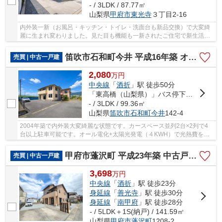
- / 3LDK / 87.77㎡
山梨県
甲府市
東光寺
３丁目2-16
内外装一新（お風呂・キッチン・トイレ・洗面台も新品交換）で大変綺
麗に生まれ変わりました。見た目も機能も一新されたご住宅で新生活を
スタートしてください。耐震基準適合住宅・全...
笛吹市石和町今井 平成16年築 オール電化中古戸建 車4台
売買 | 中古一戸建
2,080
万
円
中央線
「
酒折
」駅 徒歩50分
「東高橋（山梨県）」バス停下車 徒歩3分
- / 3LDK / 99.36㎡
山梨県
笛吹市
石和町今井
142-4
2004年築で内外装大変綺麗な状態です。カースペース並列2台×2列で4
台以上駐車可能です。オール電化+太陽光発電（４KWH）で光熱費を抑
えられます。綺麗で日当たりのよい中古住宅を是非...
甲府市蓬沢町 平成23年築 中古戸建 車5台 内外装大変綺麗
売買 | 中古一戸建
3,698
万
円
中央線
「
酒折
」駅 徒歩23分
身延線
「
善光寺
」駅 徒歩30分
身延線
「
南甲府
」駅 徒歩28分
- / 5LDK＋1S(納戸) / 141.59㎡
山梨県
甲府市
蓬沢町
1208-2