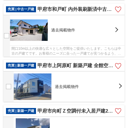
適な住環境が魅力的な中古の戸建て物件で充実...
甲府市和戸町 内外装刷新済中古戸建 全室洋室 3LDK
売買 | 中古一戸建
過去掲載物件
間口10m以上の快適な広々とした空間をご提供いたします。こちらは中
古の戸建てです。お客様のニーズに合った一戸建てが見つかるよう、当
社は甲府市の中央線酒折近くにある一戸建て情報...
甲府市上阿原町 新築戸建 全館空調搭載・南東角地 車並列駐車
売買 | 新築一戸建
過去掲載物件
甲府市向町Ｚ空調付未入居戸建2号棟 南道路 小屋裏収納付
売買 | 新築一戸建