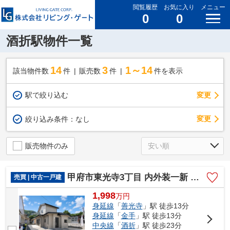
閲覧履歴
お気に入り
メニュー
0
0
酒折駅物件一覧
14
3
1～14
該当物件数
件
販売数
件
件を表示
駅で絞り込む
変更
変更
絞り込み条件：
なし
販売物件のみ
甲府市東光寺3丁目 内外装一新 中古戸建 駅歩13分 車4台
売買 | 中古一戸建
1,998
万
円
身延線
「
善光寺
」駅 徒歩13分
身延線
「
金手
」駅 徒歩13分
中央線
「
酒折
」駅 徒歩23分