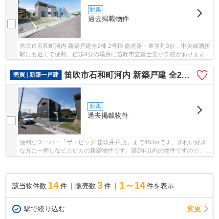
新築
過去掲載物件
笛吹市石和町河内 新築戸建全2棟 2号棟 南道路・車並列3台：中央線酒折
駅にも近くて便利。徒歩9分の場所に笛吹市立富士見小学校があります。
制震で構造がしっかりしてて、建物重量を支...
笛吹市石和町河内 新築戸建 全2棟 1号棟 車3台 南道路
売買 | 新築一戸建
新築
過去掲載物件
便利なスーパー「ザ・ビッグ 笛吹井戸店」まで453mです。きれい好き
な方に一押しなピカピカの新築物件です。築2年以内の物件ですので、外
観もキレイです。こちらの土地は前面道路6m以...
14
3
1～14
該当物件数
件
販売数
件
件を表示
駅で絞り込む
変更