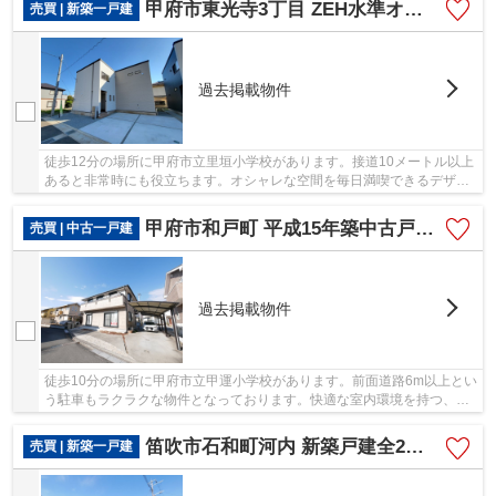
甲府市東光寺3丁目 ZEH水準オール電化新築 A棟 車並列2台
売買 | 新築一戸建
過去掲載物件
徒歩12分の場所に甲府市立里垣小学校があります。接道10メートル以上
あると非常時にも役立ちます。オシャレな空間を毎日満喫できるデザイ
ナーズ物件です。吹き抜けとなっているので天...
甲府市和戸町 平成15年築中古戸建 南北両面道路 車3台
売買 | 中古一戸建
過去掲載物件
徒歩10分の場所に甲府市立甲運小学校があります。前面道路6m以上とい
う駐車もラクラクな物件となっております。快適な室内環境を持つ、中
古の一戸建て物件となっています。不動産購入...
笛吹市石和町河内 新築戸建全2棟 2号棟 南道路・車並列3台
売買 | 新築一戸建