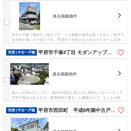
過去掲載物件
中古の戸建て物件のご紹介です。ベタ基礎の物件は多くの方にご好評で
安全性が高いので安心です。甲府市で永住するためのマイホームを求め
るなら、リビング・ゲートまでお問い合わせく...
甲府市千塚4丁目 モダンアップデート中古住宅 南道路 車5台
売買 | 中古一戸建
過去掲載物件
家から329mのところに、薬や日用品を買うのに便利なツルハドラッグ
甲府千塚店があります。耐震補強工事をした建物なので、もしもの時も
安心です。60坪以上の土地があるので、様々な用...
甲府市西田町 平成8年築中古戸建 甲府駅徒歩29分 車2台
売買 | 中古一戸建