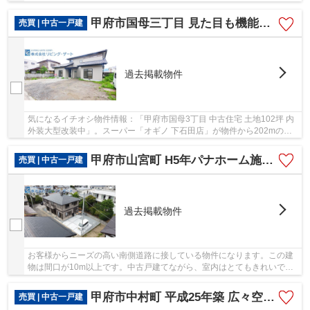
社は甲府市の中央線酒折近くにある一戸建て情報...
甲府市国母三丁目 見た目も機能も刷新済の中古 敷地102坪
売買 | 中古一戸建
過去掲載物件
気になるイチオシ物件情報：「甲府市国母3丁目 中古住宅 土地102坪 内
外装大型改装中」。スーパー「オギノ 下石田店」が物件から202mのと
ころにあります。値段がお手ごろな中古戸建て...
甲府市山宮町 H5年パナホーム施工 内外装綺麗 6SLDK
売買 | 中古一戸建
過去掲載物件
お客様からニーズの高い南側道路に接している物件になります。この建
物は間口が10m以上です。中古戸建てながら、室内はとてもきれいで
す。リビング・ゲートのスタッフが不動産購入のサ...
甲府市中村町 平成25年築 広々空間と充実設備で快適な新生活を
売買 | 中古一戸建