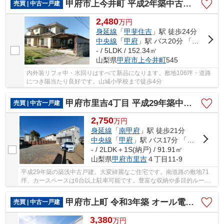
甲府市上今井町 平成2年築中古戸建 南道路・綺麗な建物
売買 | 中古一戸建
2,480
万
円
身延線
「
甲斐住吉
」駅 徒歩24分
中央線
「
甲府
」駅 バス20分 「山城小学校」 停歩4分
- / 5LDK / 152.34㎡
山梨県
甲府市
上今井町
545
内外装リフォ中・水回りはすべて新品になります。敷地106坪・道路
につき陽当たり良好です。山城小学校まで徒歩4分
甲府市里吉4丁目 平成29年築中古戸建 南道路 車6台以上
売買 | 中古一戸建
2,750
万
円
身延線
「
南甲府
」駅 徒歩21分
中央線
「
甲府
」駅 バス17分 「蓬沢1丁目」 停歩8分
- / 2LDK＋1S(納戸) / 91.91㎡
山梨県
甲府市
里吉
４丁目11-9
平成29年築の築浅中古戸建。大変綺麗なご住宅です。南道路の敷地71
坪、カースペースは6台以上駐車可能です。豊富な収納や多目的ルーム
を是非ご見学にいらして下さい。
甲府市上町 令和3年築 オール電化・パネル 車並列4台
売買 | 中古一戸建
3,380
万
円