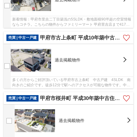
新着情報：甲府市里吉二丁目築浅の5SLDK・敷地面積90坪超の空室情報
ならコチラ。こちらの物件からファミリーマート 甲府里吉店まで417m
です。平成26年12月築の物件となり、室内も綺麗...
甲府市古上条町 平成10年築中古戸建 全室洋室 全室南向き
売買 | 中古一戸建
過去掲載物件
多くの方からご好評頂いている甲府市古上条町 中古戸建 4SLDK 南
向きのご紹介です。徒歩12分で駅へのアクセスが可能な物件です。中古
ながら、外観や内観も綺麗な、一戸建ての物件と...
甲府市桜井町 平成30年築中古住宅 オール電化・南道路
売買 | 中古一戸建
過去掲載物件