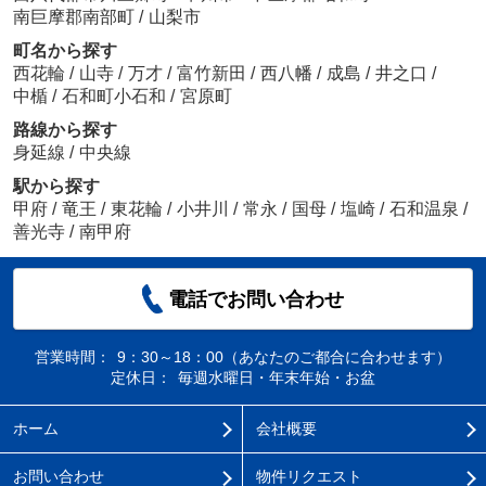
南巨摩郡南部町
/
山梨市
町名から探す
西花輪
/
山寺
/
万才
/
富竹新田
/
西八幡
/
成島
/
井之口
/
中楯
/
石和町小石和
/
宮原町
路線から探す
身延線
/
中央線
駅から探す
甲府
/
竜王
/
東花輪
/
小井川
/
常永
/
国母
/
塩崎
/
石和温泉
/
善光寺
/
南甲府
電話でお問い合わせ
営業時間：
9：30～18：00（あなたのご都合に合わせます）
定休日：
毎週水曜日・年末年始・お盆
ホーム
会社概要
お問い合わせ
物件リクエスト