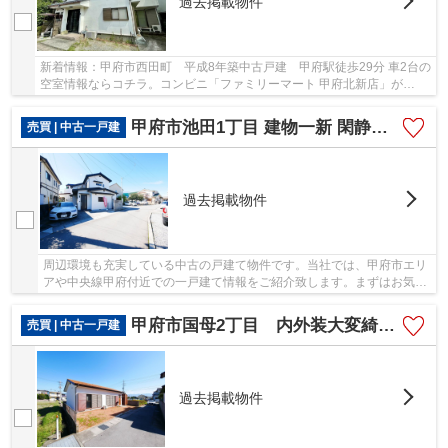
過去掲載物件
新着情報：甲府市西田町 平成8年築中古戸建 甲府駅徒歩29分 車2台の
空室情報ならコチラ。コンビニ「ファミリーマート 甲府北新店」が
248m以内にある物件です。中古の戸建て物件は、...
甲府市池田1丁目 建物一新 閑静な住宅街 バス停徒歩4分
売買 | 中古一戸建
過去掲載物件
周辺環境も充実している中古の戸建て物件です。当社では、甲府市エリ
アや中央線甲府付近での一戸建て情報をご紹介致します。まずはお気軽
にお問い合わせ下さい。
甲府市国母2丁目 内外装大変綺麗な中古戸建 平屋建 車2台
売買 | 中古一戸建
過去掲載物件