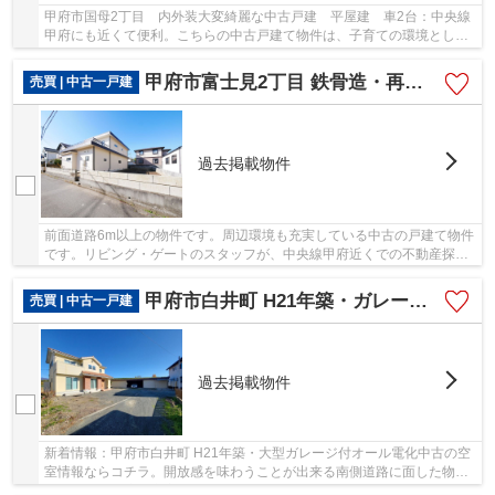
甲府市国母2丁目 内外装大変綺麗な中古戸建 平屋建 車2台：中央線
甲府にも近くて便利。こちらの中古戸建て物件は、子育ての環境として
もうってつけです。平屋で過ごすのはいかがで...
甲府市富士見2丁目 鉄骨造・再生中古住宅 土地135坪 都G
売買 | 中古一戸建
過去掲載物件
前面道路6m以上の物件です。周辺環境も充実している中古の戸建て物件
です。リビング・ゲートのスタッフが、中央線甲府近くでの不動産探し
をサポートいたします。お気軽にご連絡ください。
甲府市白井町 H21年築・ガレージ付オール電化 敷地162坪
売買 | 中古一戸建
過去掲載物件
新着情報：甲府市白井町 H21年築・大型ガレージ付オール電化中古の空
室情報ならコチラ。開放感を味わうことが出来る南側道路に面した物件
です。周辺環境も充実している中古の戸建て物...