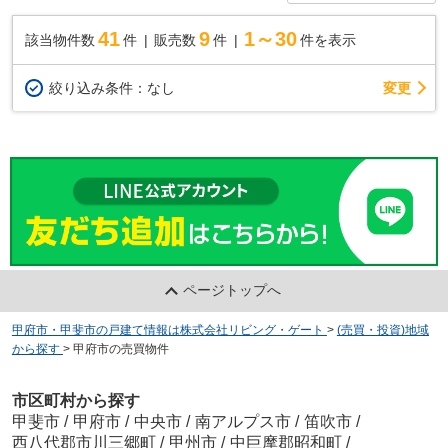
41
9
1～30
該当物件数
件
販売数
件
件を表示
変更
絞り込み条件：
なし
ページトップへ
甲府市・甲斐市の戸建て情報は株式会社リビング・ゲート
>
(売買・投資)地域
から探す
>
甲府市の売買物件
市区町村から探す
甲斐市
/
甲府市
/
中央市
/
南アルプス市
/
笛吹市
/
西八代郡市川三郷町
/
甲州市
/
中巨摩郡昭和町
/