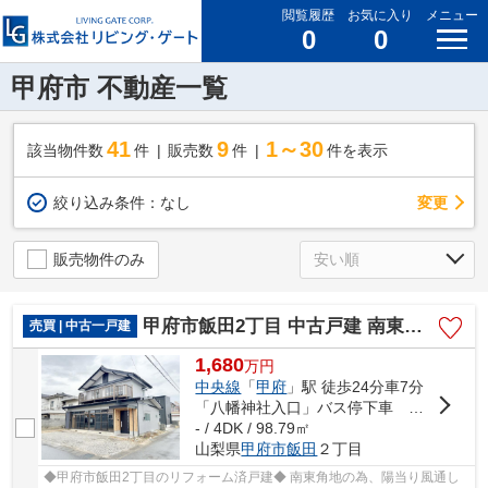
閲覧履歴
お気に入り
メニュー
0
0
甲府市 不動産一覧
41
9
1～30
該当物件数
件
販売数
件
件を表示
変更
絞り込み条件：
なし
販売物件のみ
甲府市飯田2丁目 中古戸建 南東角地 都市ガス 車3台駐車可
売買 | 中古一戸建
1,680
万
円
中央線
「
甲府
」駅 徒歩24分車7分
「八幡神社入口」バス停下車 徒歩2分
- / 4DK / 98.79㎡
山梨県
甲府市
飯田
２丁目
◆甲府市飯田2丁目のリフォーム済戸建◆ 南東角地の為、陽当り風通し