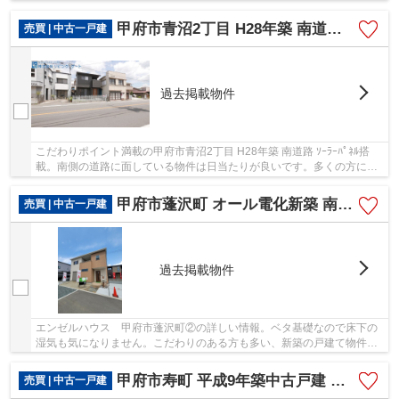
甲府市青沼2丁目 H28年築 南道路 ｿｰﾗｰﾊﾟﾈﾙ搭載
売買 | 中古一戸建
過去掲載物件
こだわりポイント満載の甲府市青沼2丁目 H28年築 南道路 ｿｰﾗｰﾊﾟﾈﾙ搭
載。南側の道路に面している物件は日当たりが良いです。多くの方に好
評の、平成28年1月築の物件です。経済的なメリ...
甲府市蓬沢町 オール電化新築 南通路・日当良好 車並列3台
売買 | 中古一戸建
過去掲載物件
エンゼルハウス 甲府市蓬沢町②の詳しい情報。ベタ基礎なので床下の
湿気も気になりません。こだわりのある方も多い、新築の戸建て物件と
なっております。前面道路6m以上の物件です。甲...
甲府市寿町 平成9年築中古戸建 南東角地 甲府駅徒歩23分
売買 | 中古一戸建