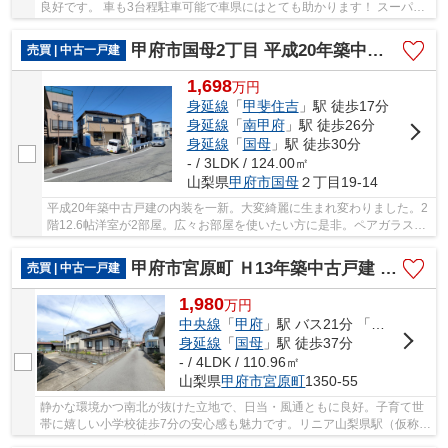
良好です。 車も3台程駐車可能で車県にはとても助かります！ スーパ
ー・ドラックストアまで徒歩10分。 バス停まで徒...
甲府市国母2丁目 平成20年築中古戸建 内装一新 車1台
売買 | 中古一戸建
1,698
万
円
身延線
「
甲斐住吉
」駅 徒歩17分
身延線
「
南甲府
」駅 徒歩26分
身延線
「
国母
」駅 徒歩30分
- / 3LDK / 124.00㎡
山梨県
甲府市
国母
２丁目19-14
平成20年築中古戸建の内装を一新。大変綺麗に生まれ変わりました。2
階12.6帖洋室が2部屋。広々お部屋を使いたい方に是非。ペアガラス採
用
甲府市宮原町 Ｈ13年築中古戸建 綺麗な室内 日当良好
売買 | 中古一戸建
1,980
万
円
中央線
「
甲府
」駅 バス21分 「宮原」 停歩3分
身延線
「
国母
」駅 徒歩37分
- / 4LDK / 110.96㎡
山梨県
甲府市
宮原町
1350-55
静かな環境かつ南北が抜けた立地で、日当・風通ともに良好。子育て世
帯に嬉しい小学校徒歩7分の安心感も魅力です。リニア山梨県駅（仮称）
まで徒歩15分・甲府中央スマートＩＣ（仮称）...