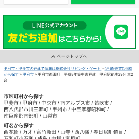
ページトップへ
甲府市・甲斐市の戸建て情報は株式会社リビング・ゲート
>
(戸建(売買))地域
から探す
>
甲府市
>
甲府市西田町 平成8年築中古戸建 甲府駅徒歩29分 車2
台
市区町村から探す
甲斐市
/
甲府市
/
中央市
/
南アルプス市
/
笛吹市
/
西八代郡市川三郷町
/
甲州市
/
中巨摩郡昭和町
/
南巨摩郡南部町
/
山梨市
町名から探す
西花輪
/
万才
/
富竹新田
/
山寺
/
西八幡
/
春日居町鎮目
/
石和町小石和
/
成島
/
中楯
/
宮原町