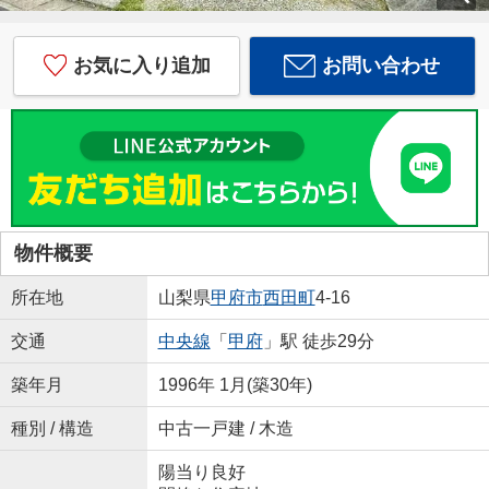
お気に入り追加
お問い合わせ
物件概要
所在地
山梨県
甲府市
西田町
4-16
交通
中央線
「
甲府
」駅 徒歩29分
築年月
1996年 1月(築30年)
種別 / 構造
中古一戸建 / 木造
陽当り良好