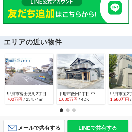
エリアの近い物件
甲府市富士見町2丁目 建築条件なし売地 整形地 敷地71坪
甲府市飯田2丁目 中古戸建 南東角地 都市ガス 車3台駐車可
700
万
円
/ 234.74㎡
1,680
万
円
/ 4DK
1,580
万
円
メールで共有する
LINEで共有する