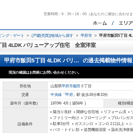
営業時間：
9：30～18：00（あなたのご都合に合わせ
ビング・ゲート
>
(戸建(売買))地域から探す
>
甲府市
>
甲府市飯田5丁目 4
目 4LDK バリューアップ住宅 全室洋室
甲府市飯田5丁目 4LDK バリューアップ住宅 全室洋室
の過去掲載物件情報
現況の確認はお気軽にお問い合わせください。
所在地
山梨県
甲府市
飯田
５丁目
交通
中央線
「
甲府
」駅 徒歩24分車10分
築年月（築年数）
1970年 4月 ( 築56年 )
種別/構
陽当り良好
閑静な住宅地
リフォーム済
ファミリー向け
フローリング
プロパンガ
駐車3台可
ガスコンロ
コンロ２口以上
シ
設備条件
バス・トイレ別
追焚機能浴室
温水洗浄便