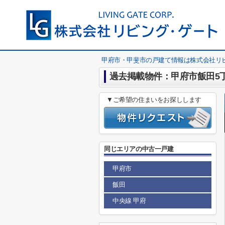
甲府市・甲斐市の戸建て情報は株式会社リ
過去掲載物件：甲府市飯田5丁
▼ご希望の住まいをお探しします
同じエリアの中古一戸建
甲府市
飯田
中央線 甲府