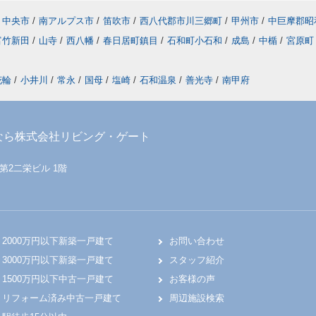
中央市
/
南アルプス市
/
笛吹市
/
西八代郡市川三郷町
/
甲州市
/
中巨摩郡昭
富竹新田
/
山寺
/
西八幡
/
春日居町鎮目
/
石和町小石和
/
成島
/
中楯
/
宮原町
花輪
/
小井川
/
常永
/
国母
/
塩崎
/
石和温泉
/
善光寺
/
南甲府
なら株式会社リビング・ゲート
 第2二栄ビル 1階
2000万円以下新築一戸建て
お問い合わせ
3000万円以下新築一戸建て
スタッフ紹介
1500万円以下中古一戸建て
お客様の声
リフォーム済み中古一戸建て
周辺施設検索