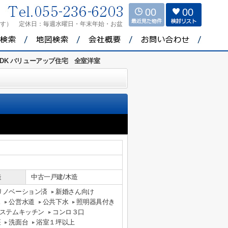
00
00
ます）
定休日：
毎週水曜日・年末年始・お盆
LDK バリューアップ住宅 全室洋室
造
中古一戸建/木造
リノベーション済
新婚さん向け
ス
公営水道
公共下水
照明器具付き
ステムキッチン
コンロ３口
座
洗面台
浴室１坪以上