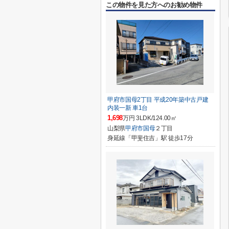
この物件を見た方へのお勧め物件
甲府市国母2丁目 平成20年築中古戸建
内装一新 車1台
1,698
万円 3LDK/124.00㎡
山梨県
甲府市
国母
２丁目
身延線「甲斐住吉」駅 徒歩17分