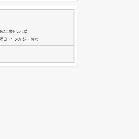
第2二栄ビル 1階
水曜日・年末年始・お盆