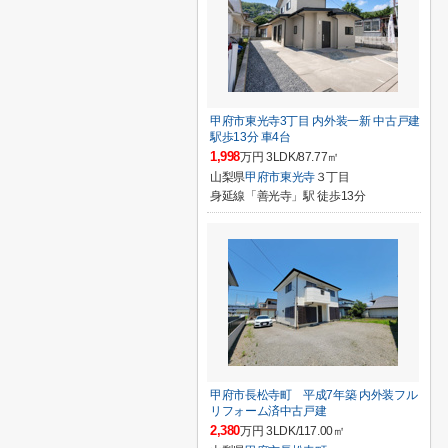
甲府市東光寺3丁目 内外装一新 中古戸建
駅歩13分 車4台
1,998
万円 3LDK/87.77㎡
山梨県
甲府市
東光寺
３丁目
身延線「善光寺」駅 徒歩13分
甲府市長松寺町 平成7年築 内外装フル
リフォーム済中古戸建
2,380
万円 3LDK/117.00㎡