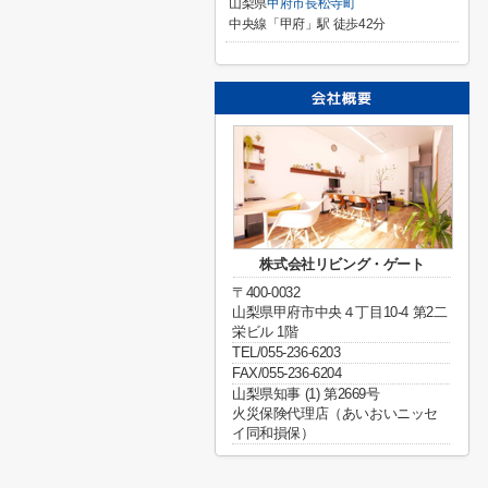
山梨県
甲府市
長松寺町
中央線「甲府」駅 徒歩42分
株式会社リビング・ゲート
〒400-0032
山梨県甲府市中央４丁目10-4 第2二
栄ビル 1階
TEL/055-236-6203
FAX/055-236-6204
山梨県知事 (1) 第2669号
火災保険代理店（あいおいニッセ
イ同和損保）