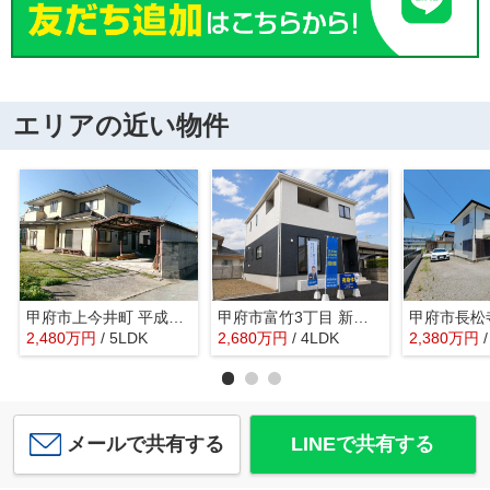
エリアの近い物件
甲府市上今井町 平成2年築中古戸建 南道路・綺麗な建物
甲府市富竹3丁目 新築全3棟 3号棟 南西道路・車並列3台
2,480
万
円
/ 5LDK
2,680
万
円
/ 4LDK
2,380
万
円
メールで共有する
LINEで共有する