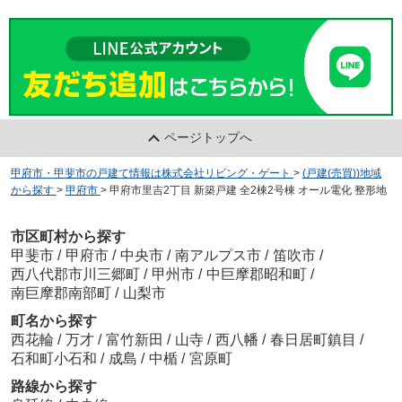
ページトップへ
甲府市・甲斐市の戸建て情報は株式会社リビング・ゲート
>
(戸建(売買))地域
から探す
>
甲府市
>
甲府市里吉2丁目 新築戸建 全2棟2号棟 オール電化 整形地
市区町村から探す
甲斐市
/
甲府市
/
中央市
/
南アルプス市
/
笛吹市
/
西八代郡市川三郷町
/
甲州市
/
中巨摩郡昭和町
/
南巨摩郡南部町
/
山梨市
町名から探す
西花輪
/
万才
/
富竹新田
/
山寺
/
西八幡
/
春日居町鎮目
/
石和町小石和
/
成島
/
中楯
/
宮原町
路線から探す