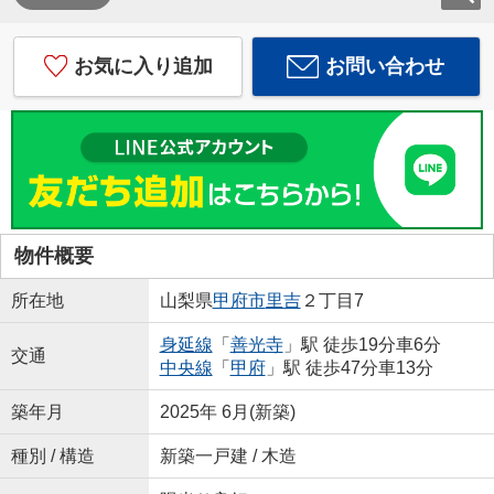
お気に入り追加
お問い合わせ
物件概要
所在地
山梨県
甲府市
里吉
２丁目7
身延線
「
善光寺
」駅 徒歩19分車6分
交通
中央線
「
甲府
」駅 徒歩47分車13分
築年月
2025年 6月(新築)
種別 / 構造
新築一戸建 / 木造