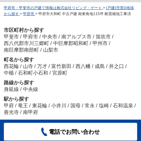
甲府市・甲斐市の戸建て情報は株式会社リビング・ゲート
>
(戸建(売買))地域
から探す
>
甲府市
>
甲府市大和町 中古戸建 南東角地115坪 耐震補強工事済
市区町村から探す
甲斐市
/
甲府市
/
中央市
/
南アルプス市
/
笛吹市
/
西八代郡市川三郷町
/
中巨摩郡昭和町
/
甲州市
/
南巨摩郡南部町
/
山梨市
町名から探す
西花輪
/
山寺
/
万才
/
富竹新田
/
西八幡
/
成島
/
井之口
/
中楯
/
石和町小石和
/
宮原町
路線から探す
身延線
/
中央線
駅から探す
甲府
/
竜王
/
東花輪
/
小井川
/
国母
/
常永
/
塩崎
/
石和温泉
/
善光寺
/
南甲府
電話でお問い合わせ