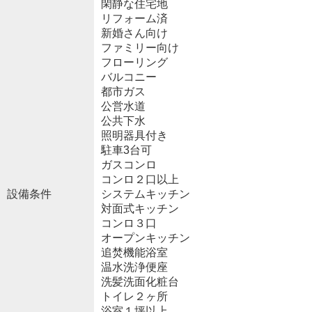
閑静な住宅地
リフォーム済
新婚さん向け
ファミリー向け
フローリング
バルコニー
都市ガス
公営水道
公共下水
照明器具付き
駐車3台可
ガスコンロ
コンロ２口以上
設備条件
システムキッチン
対面式キッチン
コンロ３口
オープンキッチン
追焚機能浴室
温水洗浄便座
洗髪洗面化粧台
トイレ２ヶ所
浴室１坪以上