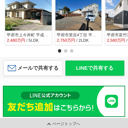
甲府市上今井町 平成2年築中古戸建 南道路・綺麗な建物
甲府市里吉4丁目 平成29年築中古戸建 南道路 車6台以上
2,480
万
円
/ 5LDK
2,750
万
円
/ 2LDK
2,580
万
円
メールで共有する
LINEで共有する
ページトップへ