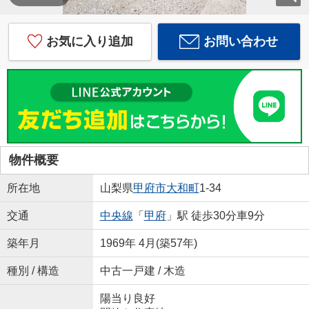
お気に入り追加
お問い合わせ
物件概要
所在地
山梨県
甲府市
大和町
1-34
交通
中央線
「
甲府
」駅 徒歩30分車9分
築年月
1969年 4月(築57年)
種別 / 構造
中古一戸建 / 木造
陽当り良好