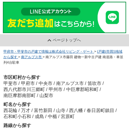
ページトップへ
甲府市・甲斐市の戸建て情報は株式会社リビング・ゲート
>
(戸建(売買))地域
から探す
>
南アルプス市
>
南アルプス市藤田 建物一新中古戸建 南道路・車並
列4台駐車
市区町村から探す
甲斐市
/
甲府市
/
中央市
/
南アルプス市
/
笛吹市
/
西八代郡市川三郷町
/
甲州市
/
中巨摩郡昭和町
/
南巨摩郡南部町
/
山梨市
町名から探す
西花輪
/
万才
/
富竹新田
/
山寺
/
西八幡
/
春日居町鎮目
/
石和町小石和
/
成島
/
中楯
/
宮原町
路線から探す