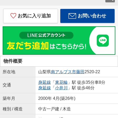
お気に入り追加
お問い合わせ
物件概要
所在地
山梨県
南アルプス市
藤田
2520-22
身延線
「
東花輪
」駅 徒歩35分車8分
交通
身延線
「
小井川
」駅 徒歩46分
築年月
2000年 4月(築26年)
種別 / 構造
中古一戸建 / 木造