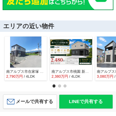
エリアの近い物件
南アルプス市在家塚 Ｈ24年セキスイハイム施工 オール電化中古
南アルプス市桃園 新築戸建全2棟 2号棟 南道路で日当良好
2,790
万
円
/ 4LDK
2,380
万
円
/ 4LDK
3,080
万
円
メールで共有する
LINEで共有する