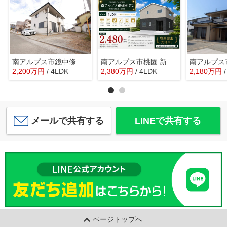
南アルプス市鏡中條 平成15年築中古戸建 内装一新 車3台
南アルプス市桃園 新築戸建全2棟 2号棟 南道路で日当良好
2,200
万
円
/ 4LDK
2,380
万
円
/ 4LDK
2,180
万
円
メールで共有する
LINEで共有する
ページトップへ