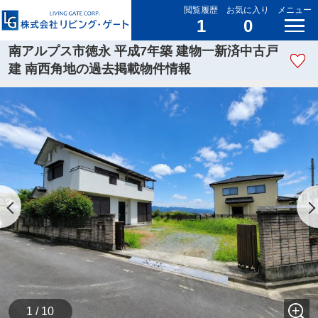
閲覧履歴
お気に入り
メニュー
1
0
南アルプス市徳永 平成7年築 建物一新済中古戸
建 南西角地の過去掲載物件情報
1 / 10