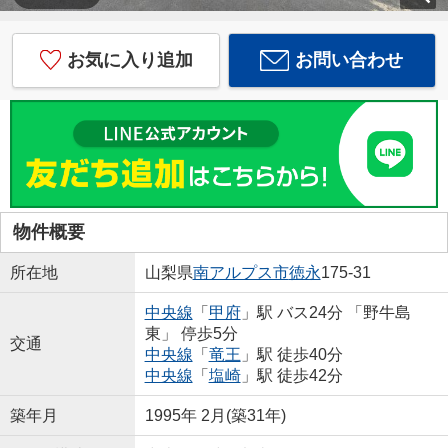
お気に入り追加
お問い合わせ
物件概要
所在地
山梨県
南アルプス市
徳永
175-31
中央線
「
甲府
」駅 バス24分 「野牛島
東」 停歩5分
交通
中央線
「
竜王
」駅 徒歩40分
中央線
「
塩崎
」駅 徒歩42分
築年月
1995年 2月(築31年)