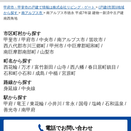
甲府市・甲斐市の戸建て情報は株式会社リビング・ゲート
>
(戸建(売買))地域
から探す
>
南アルプス市
>
南アルプス市徳永 平成7年築 建物一新済中古戸建
南西角地
市区町村から探す
甲斐市
/
甲府市
/
中央市
/
南アルプス市
/
笛吹市
/
西八代郡市川三郷町
/
甲州市
/
中巨摩郡昭和町
/
南巨摩郡南部町
/
山梨市
町名から探す
西花輪
/
万才
/
富竹新田
/
山寺
/
西八幡
/
春日居町鎮目
/
石和町小石和
/
成島
/
中楯
/
宮原町
路線から探す
身延線
/
中央線
駅から探す
甲府
/
竜王
/
東花輪
/
小井川
/
常永
/
国母
/
塩崎
/
石和温泉
/
善光寺
/
南甲府
電話でお問い合わせ