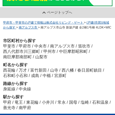
ページトップへ
甲府市・甲斐市の戸建て情報は株式会社リビング・ゲート
>
(戸建(売買))地域
から探す
>
南アルプス市
>
南アルプス市山寺 新築戸建 全2棟1号棟 4LDK+WIC
市区町村から探す
甲斐市
/
甲府市
/
中央市
/
南アルプス市
/
笛吹市
/
西八代郡市川三郷町
/
甲州市
/
中巨摩郡昭和町
/
南巨摩郡南部町
/
山梨市
町名から探す
西花輪
/
万才
/
富竹新田
/
山寺
/
西八幡
/
春日居町鎮目
/
石和町小石和
/
成島
/
中楯
/
宮原町
路線から探す
身延線
/
中央線
駅から探す
甲府
/
竜王
/
東花輪
/
小井川
/
常永
/
国母
/
塩崎
/
石和温泉
/
善光寺
/
南甲府