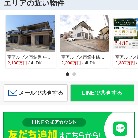
エリアの近い物件
南アルプス市鮎沢 中古戸建 建物一新工事済 敷地広々104坪
南アルプス市鏡中條 平成15年築中古戸建 内装一新 車3台
2,180
万
円
/ 4LDK
2,200
万
円
/ 4LDK
2,380
万
円
メールで共有する
LINEで共有する