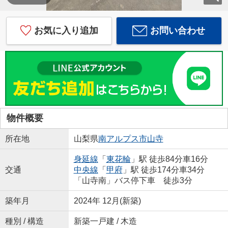
お気に入り追加
お問い合わせ
物件概要
所在地
山梨県
南アルプス市
山寺
身延線
「
東花輪
」駅 徒歩84分車16分
交通
中央線
「
甲府
」駅 徒歩174分車34分
「山寺南」バス停下車 徒歩3分
築年月
2024年 12月(新築)
種別 / 構造
新築一戸建 / 木造