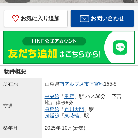
お気に入り追加
お問い合わせ
物件概要
所在地
山梨県
南アルプス市
下宮地
155-5
中央線
「
甲府
」駅 バス38分 「下宮
地」 停歩6分
交通
身延線
「
市川大門
」駅
身延線
「
東花輪
」駅
築年月
2025年 10月(新築)