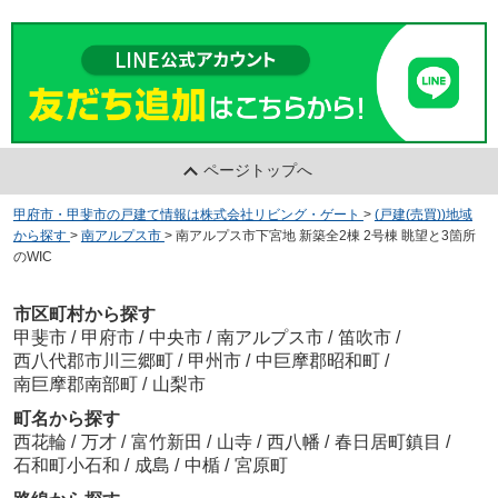
ページトップへ
甲府市・甲斐市の戸建て情報は株式会社リビング・ゲート
>
(戸建(売買))地域
から探す
>
南アルプス市
>
南アルプス市下宮地 新築全2棟 2号棟 眺望と3箇所
のWIC
市区町村から探す
甲斐市
/
甲府市
/
中央市
/
南アルプス市
/
笛吹市
/
西八代郡市川三郷町
/
甲州市
/
中巨摩郡昭和町
/
南巨摩郡南部町
/
山梨市
町名から探す
西花輪
/
万才
/
富竹新田
/
山寺
/
西八幡
/
春日居町鎮目
/
石和町小石和
/
成島
/
中楯
/
宮原町