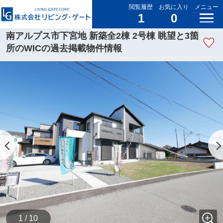
閲覧履歴
お気に入り
メニュー
1
0
南アルプス市下宮地 新築全2棟 2号棟 眺望と3箇
所のWICの過去掲載物件情報
1 / 10