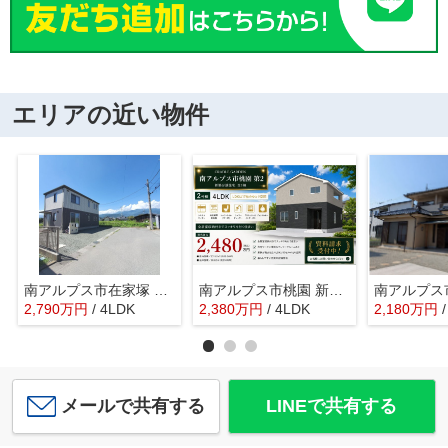
エリアの近い物件
南アルプス市在家塚 Ｈ24年セキスイハイム施工 オール電化中古
南アルプス市桃園 新築戸建全2棟 2号棟 南道路で日当良好
2,790
万
円
/ 4LDK
2,380
万
円
/ 4LDK
2,180
万
円
メールで共有する
LINEで共有する