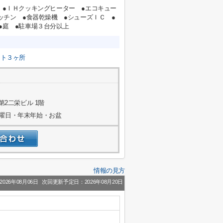
 ●ＩＨクッキングヒーター ●エコキュー
ッチン ●食器乾燥機 ●シューズＩＣ ●
●庭 ●駐車場３台分以上
ット３ヶ所
第2二栄ビル 1階
水曜日・年末年始・お盆
情報の見方
026年08月06日
次回更新予定日：2026年08月20日