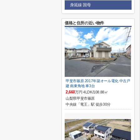
身延線 国母
価格と住所の近い物件
甲斐市篠原 2017年築オール電化 中古戸
建 南東角地 車3台
2,660
万円 4LDK/108.88㎡
山梨県甲斐市篠原
中央線「竜王」駅 徒歩30分