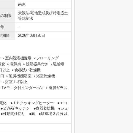
南東
景観法/宅地造成及び特定盛土
上の制限
等規制法
番号
-
効期限
2026年08月20日
け
室内洗濯機置場
フローリング
電化
電気有
照明器具付き
駐輪場
口以上
食器洗い乾燥機
３口
追焚機能浴室
浴室乾燥機
所
浴室１坪以上
TVモニタ付インターホン
複層ガラス
電化 ●ＩＨクッキングヒーター ●エコ
●２WAYキッチン ●食器乾燥機 ●シュ
●可動間仕切り ●庭 ●駐車場３台分以