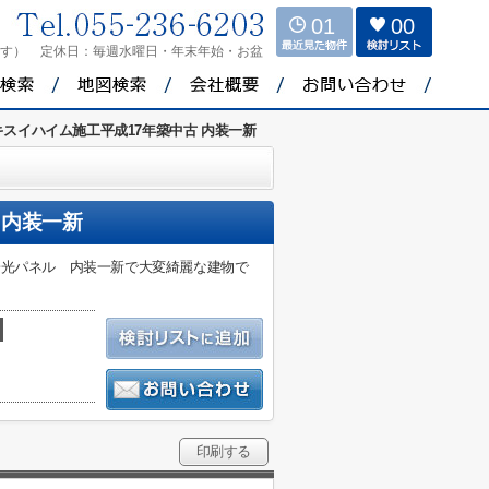
01
00
ます）
定休日：
毎週水曜日・年末年始・お盆
キスイハイム施工平成17年築中古 内装一新
 内装一新
陽光パネル 内装一新で大変綺麗な建物で
印刷する