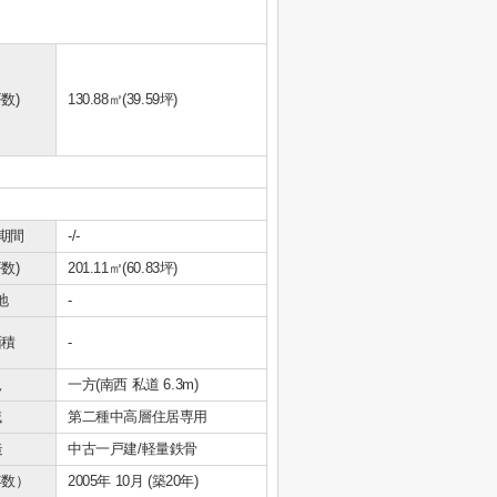
数)
130.88㎡(39.59坪)
期間
-/-
数)
201.11㎡(60.83坪)
地
-
面積
-
況
一方(南西 私道 6.3m)
域
第二種中高層住居専用
造
中古一戸建/軽量鉄骨
年数）
2005年 10月 (築20年)