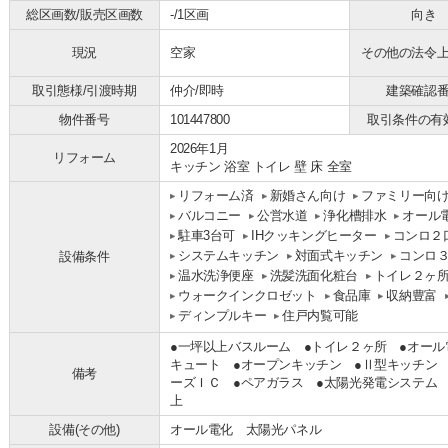
総区画数/販売区画数
-/1区画
向き
現況
空家
その他の法令
取引態様/引渡時期
仲介/即時
建築確認
物件番号
101447800
取引条件の有
2026年1月
リフォーム
キッチン 浴室 トイレ 壁 床 全室
リフォーム済
新婚さん向け
ファミリー向
バルコニー
公営水道
浄化槽排水
オール
駐車3台可
IHクッキングヒーター
コンロ２
システムキッチン
対面式キッチン
コンロ
設備条件
温水洗浄便座
洗髪洗面化粧台
トイレ２ヶ
ウォークインクロゼット
食品庫
収納豊富
ディンプルキー
住戸内覧可能
●一坪以上バスルーム ●トイレ２ヶ所 ●オール
キュート ●オープンキッチン ●Ⅱ型キッチン 
備考
ーズＩＣ ●ペアガラス ●太陽光発電システム 
上
設備(その他)
オール電化 太陽光パネル