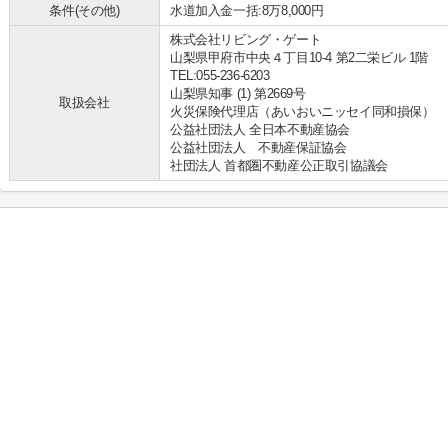
条件(その他)
水道加入金一括:8万8,000円
株式会社リビング・ゲート
山梨県甲府市中央４丁目10-4 第2二栄ビル 1階
TEL:055-236-6203
山梨県知事 (1) 第2669号
取扱会社
火災保険代理店（あいおいニッセイ同和損保）
公益社団法人 全日本不動産協会
公益社団法人 不動産保証協会
社団法人 首都圏不動産公正取引協議会