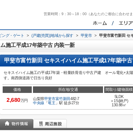
営業時間：
9：30～18：00（あなたのご都合に合わせ
ビング・ゲート
>
(戸建(売買))地域から探す
>
甲斐市
>
甲斐市富竹新田 セ
ム施工平成17年築中古 内装一新
甲斐市富竹新田 セキスイハイム施工平成17年築中古
セキスイハイム施工の平成17年築・軽量鉄骨造り中古戸建 オール電化+太
す。南西側道路で日当り良好
価格
所在地/交通
間取り/建物面積
5LDK
山梨県
甲斐市
富竹新田
482-7
2,680
万円
＋1S(納戸)
中央線
「
竜王
」駅 徒歩27分
130.88㎡