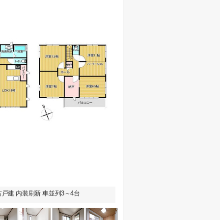
建 内装刷新 車並列3～4台