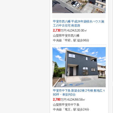
甲斐市西八幡 平成24年築積水ハウス施
工の中古住宅 南道路
2,730
万円 4LDK/120.00㎡
山梨県甲斐市西八幡
中央線「甲府」駅 徒歩96分
甲斐市中下条 新築全2棟 2号棟 敷地広々
80坪・車並列3台
2,780
万円 4LDK/98.58㎡
山梨県甲斐市中下条
中央線「竜王」駅 徒歩24分