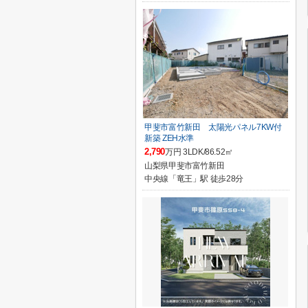
甲斐市富竹新田 太陽光パネル7KW付
新築 ZEH水準
2,790
万円 3LDK/86.52㎡
山梨県甲斐市富竹新田
中央線「竜王」駅 徒歩28分