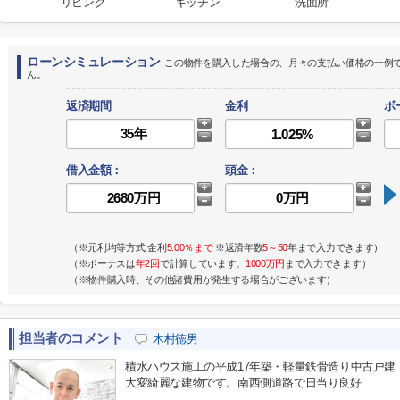
リビング
キッチン
洗面所
ローンシミュレーション
この物件を購入した場合の、月々の支払い価格の一例
ん。
返済期間
金利
ボ
借入金額：
頭金：
（※元利均等方式 金利
5.00％まで
※返済年数
5～50
年まで入力できます）
（※ボーナスは
年2回
で計算しています。
1000万円
まで入力できます）
（※物件購入時、その他諸費用が発生する場合がございます）
担当者のコメント
木村徳男
積水ハウス施工の平成17年築・軽量鉄骨造り中古戸建
大変綺麗な建物です。南西側道路で日当り良好