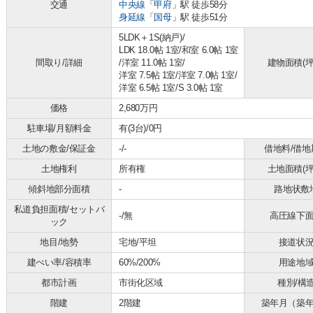
交通
中央線
「
甲府
」駅 徒歩58分
身延線
「
国母
」駅 徒歩51分
5LDK＋1S(納戸)/
LDK 18.0帖 1室
/
和室 6.0帖 1室
間取り/詳細
/
洋室 11.0帖 1室
/
建物面積(坪
洋室 7.5帖 1室
/
洋室 7.0帖 1室
/
洋室 6.5帖 1室
/
S 3.0帖 1室
価格
2,680万円
駐車場/月額料金
有(3台)/0円
土地の敷金/保証金
-/-
借地料/借地
土地権利
所有権
土地面積(坪
傾斜地部分面積
-
路地状敷
私道負担面積/セットバ
-/無
高圧線下
ック
地目/地勢
宅地/平坦
接道状
建ぺい率/容積率
60%/200%
用途地
都市計画
市街化区域
種別/構
階建
2階建
築年月（築