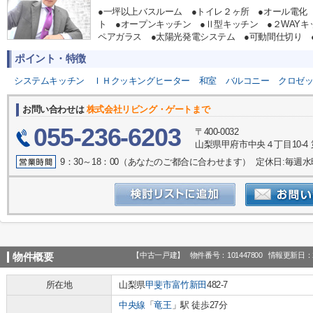
●一坪以上バスルーム ●トイレ２ヶ所 ●オール電化
ト ●オープンキッチン ●Ⅱ型キッチン ●２WAYキ
ペアガラス ●太陽光発電システム ●可動間仕切り 
ポイント・特徴
システムキッチン
ＩＨクッキングヒーター
和室
バルコニー
クロゼ
お問い合わせは
株式会社リビング・ゲートまで
055-236-6203
〒400-0032
山梨県甲府市中央４丁目10-4 
9：30～18：00（あなたのご都合に合わせます） 定休日:毎週
【中古一戸建】
物件番号：101447800
情報更新日：2
物件概要
所在地
山梨県
甲斐市
富竹新田
482-7
中央線
「
竜王
」駅 徒歩27分