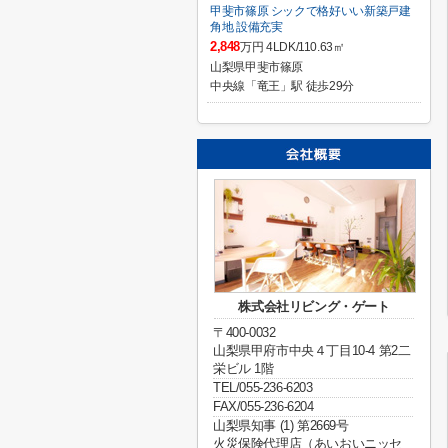
甲斐市篠原 シックで格好いい新築戸建
角地 設備充実
2,848
万円 4LDK/110.63㎡
山梨県甲斐市篠原
中央線「竜王」駅 徒歩29分
株式会社リビング・ゲート
〒400-0032
山梨県甲府市中央４丁目10-4 第2二
栄ビル 1階
TEL/055-236-6203
FAX/055-236-6204
山梨県知事 (1) 第2669号
火災保険代理店（あいおいニッセ