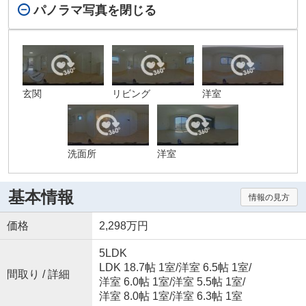
パノラマ写真を閉じる
玄関
リビング
洋室
洗面所
洋室
基本情報
情報の見方
価格
2,298万円
5LDK
LDK 18.7帖 1室
/
洋室 6.5帖 1室
/
間取り / 詳細
洋室 6.0帖 1室
/
洋室 5.5帖 1室
/
洋室 8.0帖 1室
/
洋室 6.3帖 1室