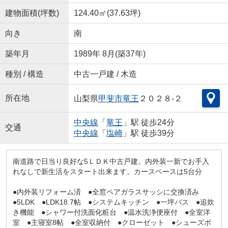
建物面積(坪数)
124.40㎡(37.63坪)
向き
南
築年月
1989年 8月(築37年)
種別 / 構造
中古一戸建 / 木造
所在地
山梨県
甲斐市
竜王
２０２８-２
中央線
「
竜王
」駅 徒歩24分
交通
中央線
「
塩崎
」駅 徒歩39分
南道路で日当り良好な5ＬＤＫ中古戸建。内外装一新でお手入
れなしで新生活をスタート出来ます。カースペースは5台分
●内外装リフォーム済 ●全窓ペアガラスサッシに交換済み
●5LDK ●LDK18.7帖 ●システムキッチン ●一坪バス ●追炊
き機能 ●シャワー付洗面化粧台 ●温水洗浄便座付 ●全室洋
室 ●主寝室8帖 ●全室収納付 ●クローゼット ●シューズボ