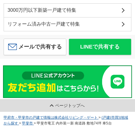
3000万円以下新築一戸建て特集
リフォーム済み中古一戸建て特集
メールで共有する
LINEで共有する
ページトップへ
甲府市・甲斐市の戸建て情報は株式会社リビング・ゲート
>
(戸建(売買))地域
から探す
>
甲斐市
>
甲斐市竜王 内外装一新 南道路 敷地74坪 車5台