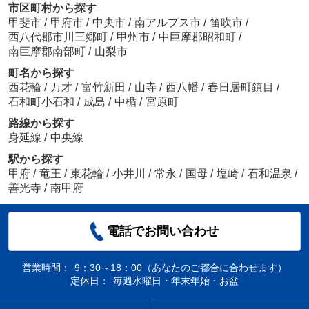
市区町村から探す
甲斐市
/
甲府市
/
中央市
/
南アルプス市
/
笛吹市
/
西八代郡市川三郷町
/
甲州市
/
中巨摩郡昭和町
/
南巨摩郡南部町
/
山梨市
町名から探す
西花輪
/
万才
/
富竹新田
/
山寺
/
西八幡
/
春日居町鎮目
/
石和町小石和
/
成島
/
中楯
/
宮原町
路線から探す
身延線
/
中央線
駅から探す
甲府
/
竜王
/
東花輪
/
小井川
/
常永
/
国母
/
塩崎
/
石和温泉
/
善光寺
/
南甲府
電話でお問い合わせ
営業時間：
9：30～18：00（あなたのご都合に合わせます）
定休日：
毎週水曜日・年末年始・お盆