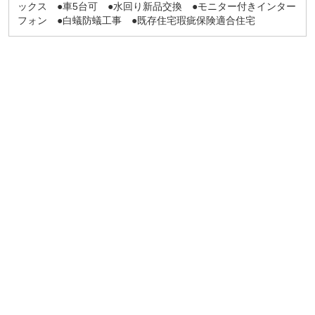
ックス ●車5台可 ●水回り新品交換 ●モニター付きインター
フォン ●白蟻防蟻工事 ●既存住宅瑕疵保険適合住宅