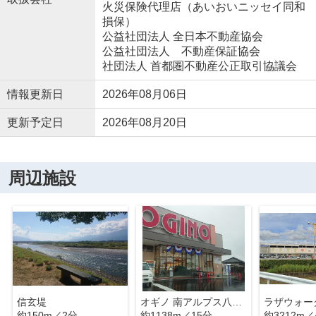
火災保険代理店（あいおいニッセイ同和
損保）
公益社団法人 全日本不動産協会
公益社団法人 不動産保証協会
社団法人 首都圏不動産公正取引協議会
情報更新日
2026年08月06日
更新予定日
2026年08月20日
周辺施設
信玄堤
オギノ 南アルプス八田店
ラザウォー
約150m／2分
約1138m／15分
約3212m／