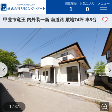
閲覧履歴
お気に入り
メニュー
1
0
甲斐市竜王 内外装一新 南道路 敷地74坪 車5台
1 / 37