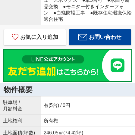
ューズボックス ●車5台可 ●水回り新
品交換 ●モニター付きインターフォ
ン ●白蟻防蟻工事 ●既存住宅瑕疵保険
適合住宅
お気に入り追加
お問い合わせ
物件概要
駐車場 /
有(5台) / 0円
月額料金
土地権利
所有権
土地面積(坪数)
246.05㎡(74.42坪)