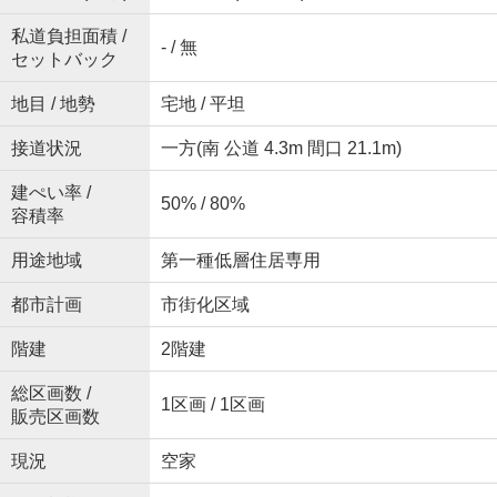
私道負担面積 /
- / 無
セットバック
地目 / 地勢
宅地 / 平坦
接道状況
一方(南 公道 4.3m 間口 21.1m)
建ぺい率 /
50% / 80%
容積率
用途地域
第一種低層住居専用
都市計画
市街化区域
階建
2階建
総区画数 /
1区画 / 1区画
販売区画数
現況
空家