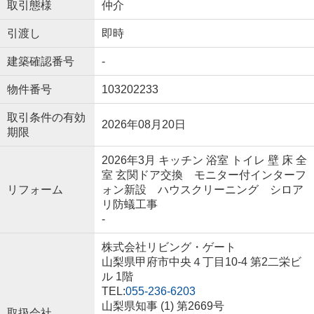
取引態様
仲介
引渡し
即時
建築確認番号
-
物件番号
103202233
取引条件の有効
2026年08月20日
期限
2026年3月 キッチン 浴室 トイレ 壁 床 全
室 玄関ドア交換 モニター付インターフ
リフォーム
ォン新設 ハウスクリーニング シロア
リ防蟻工事
-
株式会社リビング・ゲート
山梨県甲府市中央４丁目10-4 第2二栄ビ
ル 1階
TEL:
055-236-6203
山梨県知事 (1) 第2669号
取扱会社