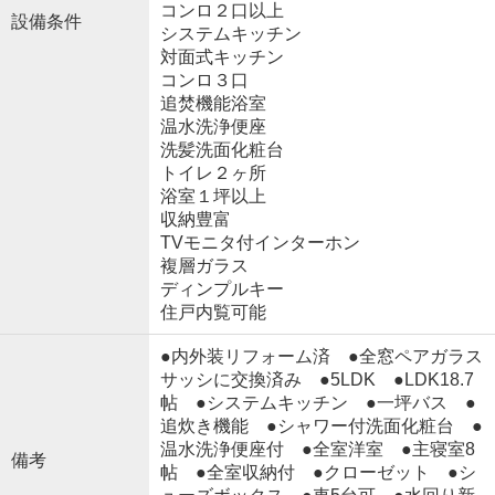
コンロ２口以上
設備条件
システムキッチン
対面式キッチン
コンロ３口
追焚機能浴室
温水洗浄便座
洗髪洗面化粧台
トイレ２ヶ所
浴室１坪以上
収納豊富
TVモニタ付インターホン
複層ガラス
ディンプルキー
住戸内覧可能
●内外装リフォーム済 ●全窓ペアガラス
サッシに交換済み ●5LDK ●LDK18.7
帖 ●システムキッチン ●一坪バス ●
追炊き機能 ●シャワー付洗面化粧台 ●
温水洗浄便座付 ●全室洋室 ●主寝室8
備考
帖 ●全室収納付 ●クローゼット ●シ