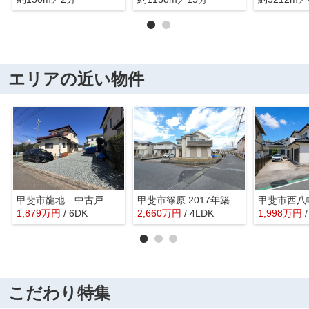
エリアの近い物件
甲斐市龍地 中古戸建 内外装フルリフォーム
甲斐市篠原 2017年築オール電化 中古戸建 南東角地 車3台
1,879
万
円
/ 6DK
2,660
万
円
/ 4LDK
1,998
万
円
こだわり特集