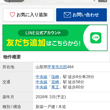
お気に入り追加
お問い合わせ
物件概要
所在地
山梨県
甲斐市
志田
484
中央線
「
塩崎
」駅 徒歩8分車28分
交通
中央線
「
韮崎
」駅 徒歩58分
中央線
「
竜王
」駅 徒歩60分
築年月
2026年 3月(予定)
種別 / 構造
新築一戸建 / 木造