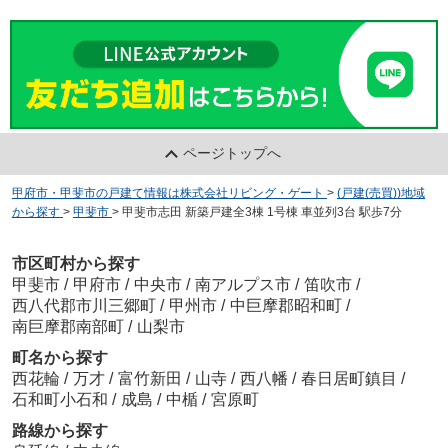
ページトップへ
甲府市・甲斐市の戸建て情報は株式会社リビング・ゲート
>
(戸建(売買))地域
から探す
>
甲斐市
>
甲斐市志田 新築戸建全3棟 1号棟 車並列3台 駅歩7分
市区町村から探す
甲斐市
/
甲府市
/
中央市
/
南アルプス市
/
笛吹市
/
西八代郡市川三郷町
/
甲州市
/
中巨摩郡昭和町
/
南巨摩郡南部町
/
山梨市
町名から探す
西花輪
/
万才
/
富竹新田
/
山寺
/
西八幡
/
春日居町鎮目
/
石和町小石和
/
成島
/
中楯
/
宮原町
路線から探す