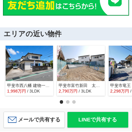
エリアの近い物件
甲斐市西八幡 建物一新で綺麗な中古戸建 LDK20帖 車3台
甲斐市富竹新田 太陽光パネル7KW付新築 ZEH水準
1,998
万
円
/ 3LDK
2,790
万
円
/ 3LDK
2,298
万
円
メールで共有する
LINEで共有する