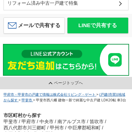
リフォーム済み中古一戸建て特集
メールで共有する
LINEで共有する
ページトップへ
甲府市・甲斐市の戸建て情報は株式会社リビング・ゲート
>
(戸建(売買))地域
から探す
>
甲斐市
>
甲斐市西八幡 建物一新で綺麗な中古戸建 LDK20帖 車3台
市区町村から探す
甲斐市
/
甲府市
/
中央市
/
南アルプス市
/
笛吹市
/
西八代郡市川三郷町
/
甲州市
/
中巨摩郡昭和町
/