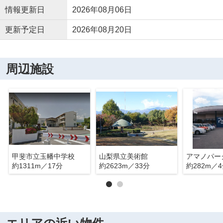
情報更新日
2026年08月06日
更新予定日
2026年08月20日
周辺施設
甲斐市立玉幡中学校
山梨県立美術館
アマノパー
約1311m／17分
約2623m／33分
約282m／