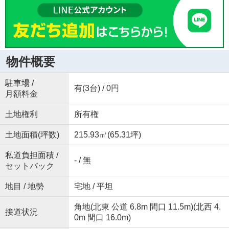
物件概要
駐車場 /
有(3台) / 0円
月額料金
土地権利
所有権
土地面積(坪数)
215.93㎡(65.31坪)
私道負担面積 /
- / 無
セットバック
地目 / 地勢
宅地 / 平坦
角地(北東 公道 6.8m 間口 11.5m)(北西 4.
接道状況
0m 間口 16.0m)