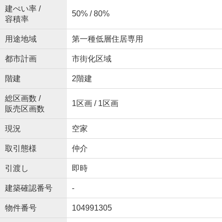
建ぺい率 /
50% / 80%
容積率
用途地域
第一種低層住居専用
都市計画
市街化区域
階建
2階建
総区画数 /
1区画 / 1区画
販売区画数
現況
空家
取引態様
仲介
引渡し
即時
建築確認番号
-
物件番号
104991305