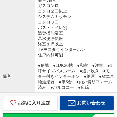
駐車3台可
ガスコンロ
コンロ２口以上
システムキッチン
コンロ３口
バス・トイレ別
追焚機能浴室
温水洗浄便座
浴室１坪以上
TVモニタ付インターホン
住戸内覧可能
●角地 ●LDK20帖 ●和室 ●洋室 ●1
坪サイズバスルーム ●追い炊き ●モニ
備考
ター付きインターホン ●納戸 ●省エネ
給油湯器 ●車3台 ●内外装リフォーム
済み ●バルコニー ●広緑
お気に入り追加
お問い合わせ