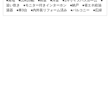
●角地 ●LDK20帖 ●和室 ●洋室 ●1坪サイズバスルーム ●
追い炊き ●モニター付きインターホン ●納戸 ●省エネ給油
湯器 ●車3台 ●内外装リフォーム済み ●バルコニー ●広緑