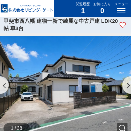
閲覧履歴
お気に入り
メニュー
1
0
甲斐市西八幡 建物一新で綺麗な中古戸建 LDK20
帖 車3台
1 / 38