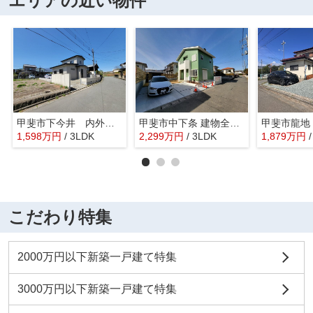
エリアの近い物件
甲斐市下今井 内外装一新 中古戸建 ラザ歩2分 駅歩13分
甲斐市中下条 建物全面改装 平成2年築 中古戸建 北東角地
1,598
万
円
/ 3LDK
2,299
万
円
/ 3LDK
1,879
万
円
こだわり特集
2000万円以下新築一戸建て特集
3000万円以下新築一戸建て特集