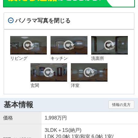
パノラマ写真を閉じる
リビング
キッチン
洗面所
玄関
洋室
基本情報
情報の見方
価格
1,998万円
3LDK＋1S(納戸)
LDK 20.0帖 1室
/
和室 6.0帖 1室
/