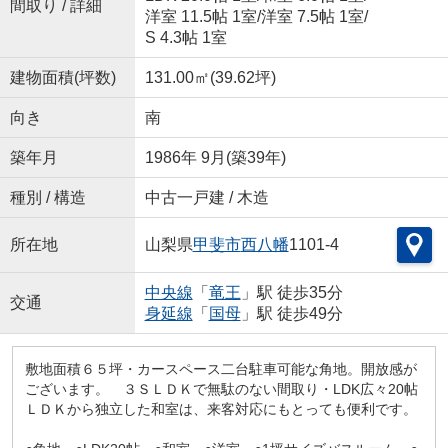
間取り / 詳細
洋室 11.5帖 1室
/
洋室 7.5帖 1室
/
S 4.3帖 1室
建物面積(坪数)
131.00㎡(39.62坪)
向き
南
築年月
1986年 9月(築39年)
種別 / 構造
中古一戸建 / 木造
所在地
山梨県
甲斐市
西八幡
1101-4
中央線
「
竜王
」駅 徒歩35分
交通
身延線
「
国母
」駅 徒歩49分
敷地面積６５坪・カースペース二台駐車可能な角地。開放感が
ございます。 ３ＳＬＤＫで無駄のない間取り・LDK広々20帖
ＬＤＫから独立した和室は、来客対応にもとっても便利です。