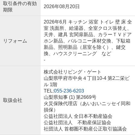
取引条件の有効
2026年08月20日
期限
2026年6月 キッチン 浴室 トイレ 壁 床 全
室 洗面所、給湯器、全室クロス張替え、
天井、建具 玄関扉新品、カラーＴＶドア
リフォーム
ホン新品、バルコニー床材交換、下駄箱
新品、照明新品（居室を除く）、鍵交
換、ハウスクリーニング など
-
株式会社リビング・ゲート
山梨県甲府市中央４丁目10-4 第2二栄ビ
ル 1階
TEL:
055-236-6203
山梨県知事 (1) 第2669号
取扱会社
火災保険代理店（あいおいニッセイ同和
損保）
公益社団法人 全日本不動産協会
公益社団法人 不動産保証協会
社団法人 首都圏不動産公正取引協議会